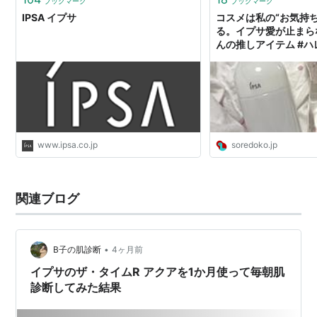
ブックマーク
ブックマーク
IPSA イプサ
コスメは私の“お気持
る。イプサ愛が止まら
んの推しアイテム #
- ソレドコ
www.ipsa.co.jp
soredoko.jp
関連ブログ
•
B子の肌診断
4ヶ月前
イプサのザ・タイムR アクアを1か月使って毎朝肌
診断してみた結果