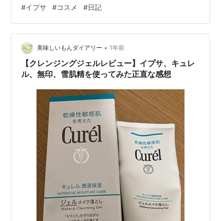
明を聞いて一抹の不安が。 ハトムギ系の化粧水もグリセ
#
イプサ
#
コスメ
#
日記
リン系も乾燥したりニキビができたりするんですよ
ね...。 これまで色々なスキンケアを試してニキビができ
たり乾燥したりしてきてようやく辿り着いたイプサなの
•
で、これで使えなくなったらショックすぎる...。 何はと
美味しいもんダイアリー
1年前
もあれ3日間試してみました。 私は8.7.4番を試しまし
【クレンジングジェルレビュー】イプサ、キュレ
た。 以前のMe…
ル、無印、雪肌精を使ってみた正直な感想