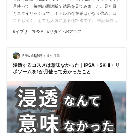
月使って、毎朝の肌診断で結果を見てみました。見た目
もスタイリッシュで、ボトルの存在感はかなり強め。口
コミも良く、とても人気にある化粧水です。 検証条件 今
回の検証条件はいつも通りです。 イプサ ザ・タイムR ア
#
イプサ
#
IPSA
#
ザタイムRアクア
クアを1か月使用 毎朝、同じタイミングで肌診断 確認し
たのは「水分量」「毛穴」「しわ」 要するに、「塗った
直後のなんとなく良い感じ」ではなく、毎朝どう出たか
•
を1カ月間見ています。 結論：イプサのザ・タイムR アク
B子の肌診断
4ヶ月前
アは私の肌ではC級判定 先に結論を書くと、今回のイプ
浸透するコスメは意味なかった｜IPSA・SK-II・リ
サの化粧水はC級…
ポソームを1か月使って分かったこと