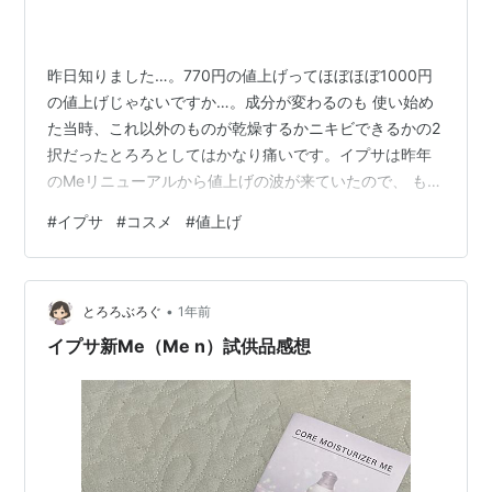
昨日知りました…。770円の値上げってほぼほぼ1000円
の値上げじゃないですか…。成分が変わるのも 使い始め
た当時、これ以外のものが乾燥するかニキビできるかの2
択だったとろろとしてはかなり痛いです。イプサは昨年
のMeリニューアルから値上げの波が来ていたので、 もし
アクアも値上げされたら乗り換えを検討しようと思って
#
イプサ
#
コスメ
#
値上げ
いましたが ついにその時が来たようです。 候補は今のと
ころオルビスユー、ソフィーナipです。おそらく2本くら
いは使わないと肌に合うか分からないと思うので 長丁場
•
ですが頑張って探そうと思います。 アクアで美白も兼ね
とろろぶろぐ
1年前
ていたのが無くなるので、 ローションが安くなる分、ハ
イプサ新Me（Me n）試供品感想
クを復活させようかとも…