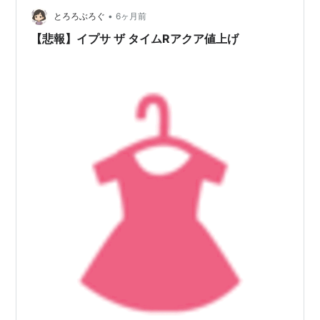
•
も、水分量が上がるとは限らない 世の中には、「すっと
とろろぶろぐ
6ヶ月前
入る」「なじみがいい」「肌の奥まで届く」といった表
【悲報】イプサ ザ タイムRアクア値上げ
現があふれています。 …