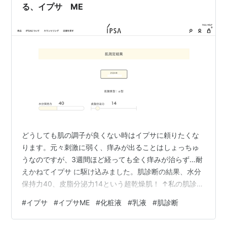
る、イプサ ME
どうしても肌の調子が良くない時はイプサに頼りたくな
ります。元々刺激に弱く、痒みが出ることはしょっちゅ
うなのですが、3週間ほど経っても全く痒みが治らず…耐
えかねてイプサ に駆け込みました。肌診断の結果、水分
保持力40、皮脂分泌力14という超乾燥肌！ ↑私の肌診断
結果。 水分保持力・皮脂分泌力どちらも50が平均値で、
#
イプサ
#
イプサME
#
化粧液
#
乳液
#
肌診断
100に近ければ近いほど良いらしい。 過去最高に肌調子
の悪い時に行ったのもあるけど、ヤバすぎる…！笑 この