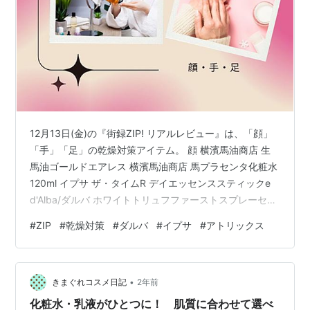
12月13日(金)の『街録ZIP! リアルレビュー』は、「顔」
「手」「足」の乾燥対策アイテム。 顔 横濱馬油商店 生
馬油ゴールドエアレス 横濱馬油商店 馬プラセンタ化粧水
120ml イプサ ザ・タイムR デイエッセンススティックe
d'Alba/ダルバ ホワイトトリュフファーストスプレーセラ
ム 手 花王 エストハンドセラム ニベア花王 アトリックス
#
ZIP
#
乾燥対策
#
ダルバ
#
イプサ
#
アトリックス
ビューティーチャージ オリジナルハンドオイル(セサミオ
イル＋アロマ) 生活の木 セサミオイル 足 MADFORCOS
シルキーココナッツオイルフットマスク 番組で紹介され
•
た馬油 うるおい美人 馬油石鹸 ジュンコスメティック 薬
きまぐれコスメ日記
2年前
用 馬油乳液 熊野油…
化粧水・乳液がひとつに！ 肌質に合わせて選べ