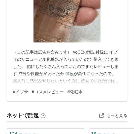
（この記事は広告を含みます） VoCEの雑誌付録に イプ
サのリニューアル化粧水が入っていたので 購入してきま
した。 他にもたくさん入っていたのでまたレビューしま
す 成分や性能が変わった分 値段が高価になったので、
購入前に感想を知りたいという方に 読んでいただければ
嬉しいです。 それではスタート！ この記事で分かること
#
イプサ
#
コスメレビュー
#
化粧水
旧版よりもとろみが強くなった 1週間連続で使ったもの
の、ニキビができる気配なし 旧版がさっぱりしすぎと感
じた方にも使いやすい 【2026年リニューアル品】IPSA
ネットで話題
もっと見る
イプサ ザ・タイムR アクア e 200mL 医薬部外品イプサ
(IPSA)AmazonIPSA 【公式】IPSA …
104
18