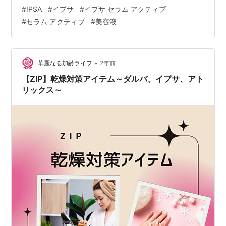
ティブ IPSA セラム アクティブ 1人ひとりの肌が本来持
#
IPSA
#
イプサ
#
イプサ セラム アクティブ
っている力にアプローチし、美しさを引き出す『イプ
#
セラム アクティブ
#
美容液
サ』ならではの発想から生まれた新作美容液。ライフス
タイルに寄り添い、自らの”美”を高め続ける新習慣を提案
する『イプサ セラム アクティブ』 ◆ キーワード...ポジ
ティブな思考…
•
華麗なる加齢ライフ
2年前
【ZIP】乾燥対策アイテム～ダルバ、イプサ、アト
リックス～