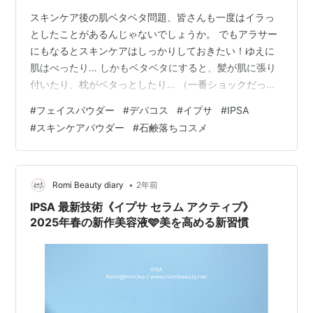
スキンケア後の肌ベタベタ問題、皆さんも一度はイラっ
としたことがあるんじゃないでしょうか。 でもアラサー
にもなるとスキンケアはしっかりしておきたい！ゆえに
肌はべったり… しかもベタベタにすると、髪が肌に張り
付いたり、枕がベタっとしたり… （一番ショックだった
のは、子どもに抱きついたときにスキンケアがついて
#
フェイスパウダー
#
デパコス
#
イプサ
#
IPSA
「うわあ…」という顔をされたときです。） そんなスト
#
スキンケアパウダー
#
石鹸落ちコスメ
レスから解放させてくれるアイテムがこちら！ IPSA『ス
キンケアパウダー』！ スキンケアパウダー スペシャルペ
ージ | IPSA 公式サイト IPSA『スキンケアパウダー』の
特徴と魅力 1、サッとつけるだけでサラスべ肌に 2、美白
•
Romi Beauty diary
2年前
有効4MSK成…
IPSA 最新技術《イプサ セラム アクティブ》
2025年春の新作美容液🩵美を高める新習慣