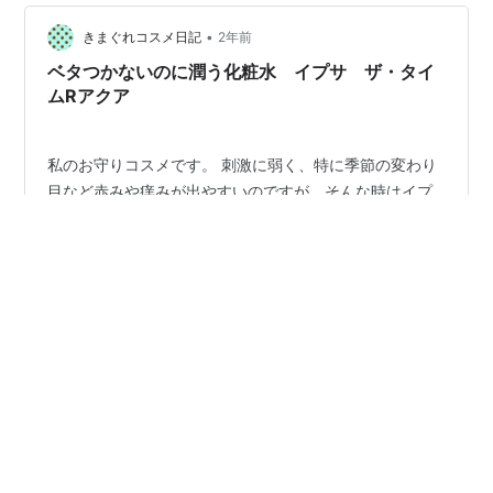
診断結果を基におすすめされたのがME4でした。 タイム
•
Rアクアとセットで使用していますが、もっちりしっとり
きまぐれコスメ日記
2年前
としたお肌に整えてくれます。使用感はちょっと重ため
ベタつかないのに潤う化粧水 イプサ ザ・タイ
の乳液って感じかな。コッ…
ムRアクア
私のお守りコスメです。 刺激に弱く、特に季節の変わり
目など赤みや痒みが出やすいのですが、そんな時はイプ
サの出番です。以下、私のお気に入りポイントです。・
低刺激抗炎症成分が入っているので、痒みやピリピリ感
などを鎮めてくれます。・浸透の良さとっても馴染みが
良く浸透が早いです。スッとお肌に入っていきます。・
#
イプサ
#
ザ・タイムRアクア
#
化粧水
しっかり潤う少量でもしっかり潤います。ペタッとする
ものやとろみタイプの化粧水はあまり好みではないの
で、シャバシャバなのにしっとり潤うのが嬉しいです。
•
少量でOKなのでコスパも良し。・シンプルなデザインが
Romi Beauty diary
2年前
可愛い今回は限定ボトルを購入しましたが、薄いブルー
IPSA / 肌をこころを数値化して美を引き出す！
がとてもキレイです。通常品もシンプルですっきりと…
【イプサの無料美肌カウンセリング】自分だけの
スキンケアレシピを作ろう