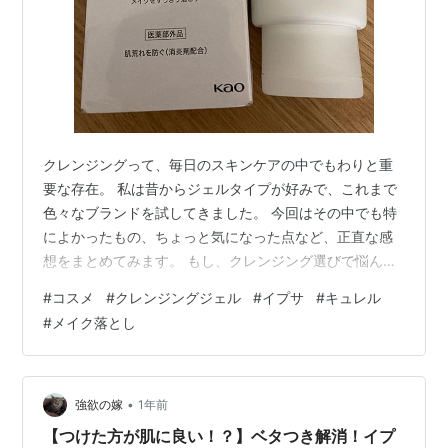
クレンジングって、毎日のスキンケアの中でもわりと重
要な存在。 私は昔からジェルタイプが好みで、これまで
色々なブランドを試してきました。 今回はその中でも特
によかったもの、ちょっと気になった点など、正直な感
想をまとめてみます。 もし、クレンジング選びで悩んで
いる方がいたら参考になれば嬉しいです！ ■最近のお気
#
コスメ
#
クレンジングジェル
#
イプサ
#
キュレル
に入り：キュレルのクレンジングジェル ■これまでの定
#
メイク落とし
番：イプサのクレンジングジェル ■試してみたプチプラ
①：無印良品のマイルドジェルクレンジング ■試してみ
たプチプラ②：コーセー 雪肌精のクレンジングジェル
■まとめ：コスパ派ならキュレル、質感重視ならイプ
•
強欲の嫁
1年前
サ！ ■最近のお気に入り：キュレルの…
【つけた方が肌に良い！？】ベタつき解消！イプ