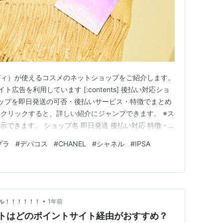
ディ）が使えるコスメのネットショップをご紹介します。
広告を利用しています [:contents] 後払い対応ショ
ョップを即日発送の可否・後払いサービス・特徴でまとめ
クリックすると、詳しい紹介にジャンプできます。 ※ス
できます。 ショップ名 即日発送 後払い対応 特徴・
Store(ネイチャーラボストア) △（配送：2〜5日でお届け）
プラ
#
デパコス
#
CHANEL
#
シャネル
#
IPSA
 ◎（最短翌日） ◎（Paidy） NOIN…
•
ル！！！！！！
1年前
サイトはどのポイントサイト経由がおすすめ？