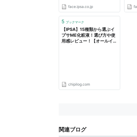
face.ipsa.co.jp
fa
5
ブックマーク
【IPSA】15種類から選ぶイ
プサME化粧液！選び方や使
用感レビュー！【オールイン
ワン】｜CHIPILOG
chipilog.com
関連ブログ