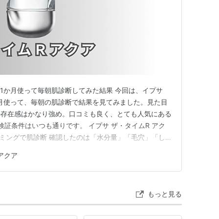
を1か月使って毎朝肌診断してみた結果 今回は、イプサ
か月使って、毎朝の肌診断で結果を見てみました。見た目
の存在感はかなり強め。口コミも良く、とても人気にある
検証条件はいつも通りです。 イプサ ザ・タイムR アク
イミングで肌診断 確認したのは「水分量」「毛穴」「し
のなんとなく良い感じ」ではなく、毎朝どう出たかを1カ
アクア
サのザ・タイムR アクアは私の肌ではC級判定 先に結論
水はC級…
もっと見る