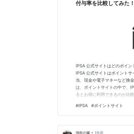
付与率を比較してみた
IPSA 公式サイトはどのポ
IPSA 公式サイトはポイント
当、現金や電子マネーなど換金
は、ポイントサイトの中で、I
るとお得に利用できるのか比較・
ト別のポイント付与率を比較し
#
IPSA
#
ポイントサイト
楽天リーベイツ（Rebates） － 
…
•
強欲の嫁
1年前