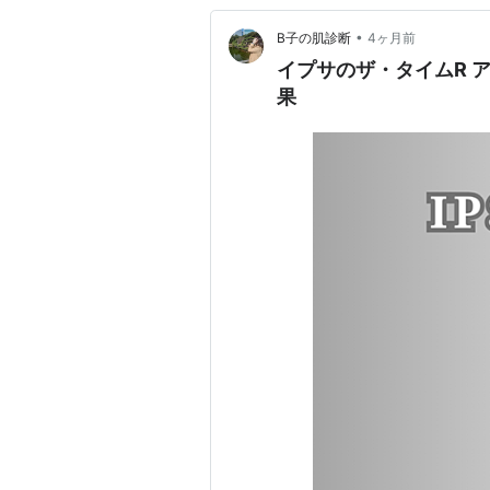
•
B子の肌診断
4ヶ月前
イプサのザ・タイムR 
果