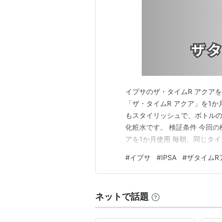
イプサのザ・タイムR アクア
「ザ・タイムR アクア」を1
もスタイリッシュで、ボトル
化粧水です。 検証条件 今回の
アを1か月使用 毎朝、同じタ
わ」 要するに、「塗った直後
#
イプサ
#
IPSA
#
ザタイムR
月間見ています。 結論：イプ
を書くと、今回のイプサの化粧
ネットで話題