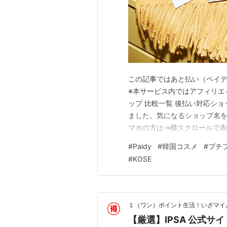
この記事ではあと払い（ペイ
※本サービス内ではアフィリエイト
ップ 比較一覧 後払い対応シ
ました。気になるショップ名を
マホの方は→横スクロールで表示
注目ポイント Nature Lab 
#
Paidy
#
韓国コスメ
#
プチ
◎（Paidy） NOIN Beauty
#
KOSE
１（ワン）ポイント生活！いざマイ
【厳選】IPSA 公式