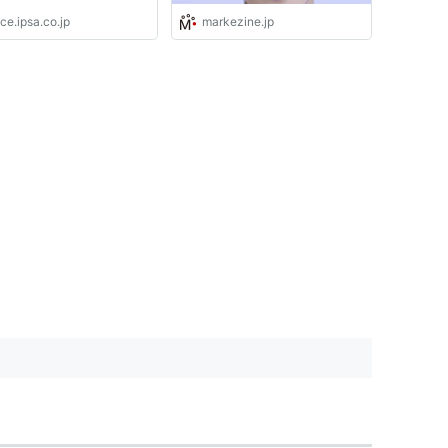
ce.ipsa.co.jp
markezine.jp