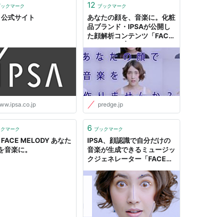
12
ブックマーク
ブックマーク
A 公式サイト
あなたの顔を、音楽に。化粧
品ブランド・IPSAが公開し
た顔解析コンテンツ「FACE
MELODY」 | PR EDGE
ww.ipsa.co.jp
predge.jp
6
ックマーク
ブックマーク
A FACE MELODY あなた
IPSA、顔認識で自分だけの
を音楽に。
音楽が生成できるミュージッ
クジェネレーター「FACE
MELODY」公開