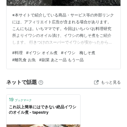
※本サイトで紹介している商品・サービス等の外部リンク
には、アフィリエイト広告が含まれる場合があります。
こんにちは。いちママです。今回はいちパパお料理研究
所よりイワシのオイル漬け、イワシの梅しそ煮をご紹介
します。 行きつけのスーパーでイワシが安かったから買
い溜めしてきた！と大量のイワシ。今回はそれを使って2
#
料理
#
イワシ オイル煮
#
イワシ 梅しそ煮
品作るらしい。 材料はこちら。 左）オイル漬け 右）梅
#
離乳食 お魚
#
副菜 あと一品 もう一品
しそ煮 まずはイワシのオイル漬けから。オーブンを
180℃に予熱しておきます。イワシは塩水処理し、トマ
ト、玉ねぎ、ニンニクを薄く切ります。唐辛子は種を取
ネットで話題
もっと見る
り除いておきます。 続いて鍋にオリーブオイルを入れ、
ニンニクと唐辛子を加えて加熱します。…
19
ブックマーク
これ以上簡単にはできない絶品イワシ
のオイル煮 - tapestry