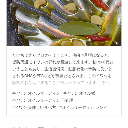
たけちよ釣りブログへようこそ。 毎年4月頃になると、
堤防周辺にイワシの群れが回遊して来ます。私は40代と
いうこともあり、生活習慣病、動脈硬化の予防に良いと
されるDHAやEPAなどが豊富だとされる、このイワシを
晩酌のおともにすることに最近ハマっています。 今回は
そんな「健康オタク」の私がハマっているイワシの美味
#
イワシ オイルサーディン
#
イワシ オイル煮
しい食べ方、身体にも良い理想的な＂イワシのオイルサ
#
イワシ オイルサーディン 下処理
ーディンのレシピ＂をご紹介させていただきます。 イワ
#
イワシ 美味しい食べ方
#
オイルサーディン レシピ
シのオイルサーディン！骨まで美味しいおすすめ簡単レ
シピ！ 材料 作り方 レモンで美味しさアップ オイルサー
ディンのレシピ動画 （釣りもの編） おわりに イワシの