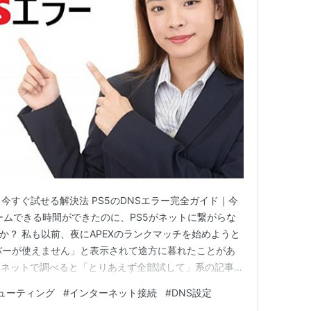
｜今すぐ試せる解決法 PS5のDNSエラー完全ガイド｜今
ームできる時間ができたのに、PS5がネットに繋がらな
か？ 私も以前、夜にAPEXのランクマッチを始めようと
バーが使えません」と表示されて途方に暮れたことがあ
、ネットで調べると「とりあえず全部試して」系の記事ば
ります。 この記事では、その経験をもとに「自分の症
ューティング
#
インターネット接続
#
DNS設定
順番で解説します。5分で解決できるケースがほとんど