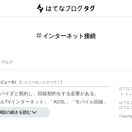
インターネット接続
連ブログ
ンピュータ
)
【
いんたーねっとせつぞく
】
はてな
バイダと契約し、回線契約をする必要がある。
>
イン
ルTVインターネット」「ADSL」「モバイル回線」
はてな
はてな
解説の続きを読む
Copyrig