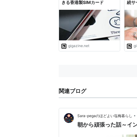
きる香港製SIMカード
続サ
gigazine.net
g
関連ブログ
•
Sara-pegaのほどよい塩梅暮らし
朝から頑張った話～イ