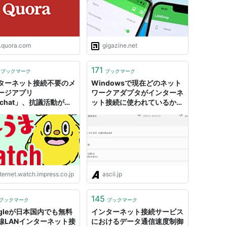
対応＆アカウント作成不要＆
インターネット接続も不要で
LANだけでOK
p.quora.com
gigazine.net
171
ブックマーク
ブックマーク
ターネット接続不要のメ
Windowsで現在どのネット
ージアプリ
ワークアダプタがインターネ
tchat」、抗議活動が続
ット接続に使われているかを
ランなどで利用拡大【や
調べる方法 (1/2)
Watch】
ternet.watch.impress.co.jp
ascii.jp
145
ブックマーク
ブックマーク
ogleが日本国内でも無料
インターネット接続サービス
線LANインターネット接
におけるデータ通信速度制御