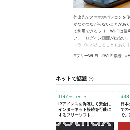
外出先でスマホやパソコンを使
かなかつながらないことがあり
で利用できるフリーWi-Fi
い」「ログイン画面が出ない
トラブルが起こることもあります
認したいポイントと、試しやす
#
フリーWi-Fi
#
Wi-Fi接続
#
える前に、まずは基本的な確認か
ない時はまず何を確認する？ Wi
ネットで話題
1197
638
ブックマーク
IPアドレスを偽装して安全に
日本
インターネット接続を可能に
での
するフリーソフト
で」
「spotflux」
いま
した