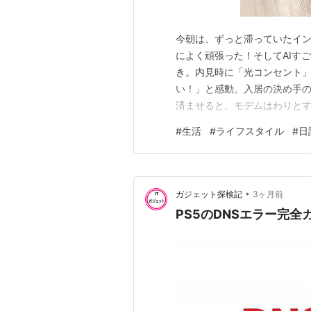
今朝は、ずっと滞っていたイン
によく頑張った！そしてAIす
き。内見時に「光コンセント
い！」と感動。入居の決め手の
済ませると、モデムはわりと
まで経っても届かず。接続設
#
生活
#
ライフスタイル
#
日
が、待てど暮らせど届かず。引
書を見てみると、コードを繋いで
•
ガジェット探検記
3ヶ月前
PS5のDNSエラー完