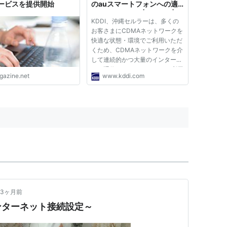
ービスを提供開始
のauスマートフォンへの適
用開始について | 2011年 |
KDDI、沖縄セルラーは、多くの
KDDI株式会社
お客さまにCDMAネットワークを
快適な状態・環境でご利用いただ
くため、CDMAネットワークを介
して連続的かつ大量のインターネ
ット通信をauケータイからご利用
igazine.net
www.kddi.com
された一部のお客さまを対象に、
ネットワーク資源の公平性確保を
目的としたデータ通信速度制御を
行なっております。 auスマート
フォ...
3ヶ月前
ンターネット接続設定～