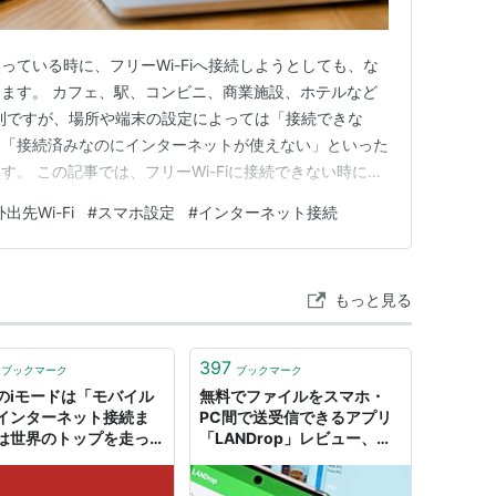
っている時に、フリーWi-Fiへ接続しようとしても、な
ます。 カフェ、駅、コンビニ、商業施設、ホテルなど
は便利ですが、場所や端末の設定によっては「接続できな
」「接続済みなのにインターネットが使えない」といった
。 この記事では、フリーWi-Fiに接続できない時に確
い対処法をわかりやすく解説します。 難しい設定を変
外出先Wi-Fi
#
スマホ設定
#
インターネット接続
ら順番に見ていきましょう。 フリーWi-Fiに接続でき
-F…
もっと見る
397
ブックマーク
ブックマーク
のiモードは「モバイル
無料でファイルをスマホ・
インターネット接続ま
PC間で送受信できるアプリ
は世界のトップを走って
「LANDrop」レビュー、
したが、なぜその後凋落
iOS・Android・
のですか？
Windows・macOS・Linux