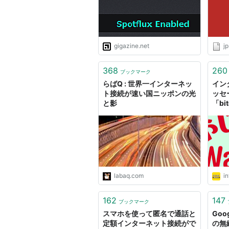
gigazine.net
j
368
260
ブックマーク
らばQ : 世界一インターネッ
イン
ト接続が速い国ニッポンの光
ッセ
と影
「bi
くイ
じうま
labaq.com
in
162
147
ブックマーク
スマホを使って匿名で通話と
Go
定額インターネット接続がで
の無