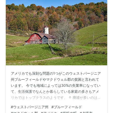
アメリカでも深刻な問題の1つがこのウェストバージニア
州ブルーフィールドやマクドウェル郡の貧困と言われて
います。 今でも地域によっては30%の失業率になってい
て、生活保護でなんとか暮らしている家庭の多さもアメ
リカではトップクラスのようです。 ↑ 廃墟が多いのは寂
しい感じがします ウェストバージニア州は炭鉱の街とし
#
ウェストバージニア州
#
ブルーフィールド
て栄えていましたが、最盛期には12万人が暮らしていま