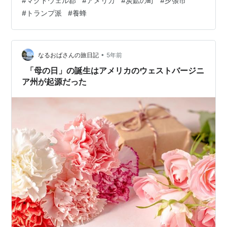
#
マクドウェル郡
#
アメリカ
#
炭鉱の町
#
夕張市
したが、今では1万1,000人まで減ってしまいました。 ア
#
トランプ派
#
養蜂
パラチア山脈に囲まれた地形で大自然の美しさが見事な
土地でもあります。 街では仕事がないため、若い労働力
はみんな外へと移住し、街にはスーパーといくつかのテ
イクアウトの店、ガソリンス…
•
なるおばさんの旅日記
5年前
「母の日」の誕生はアメリカのウェストバージニ
ア州が起源だった