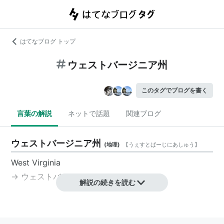
はてなブログ トップ
ウェストバージニア州
このタグでブログを書く
言葉の解説
ネットで話題
関連ブログ
ウェストバージニア州
(
地理
)
【
うぇすとばーじにあしゅう
】
West Virginia
→
ウェストバージニア
解説の続きを読む