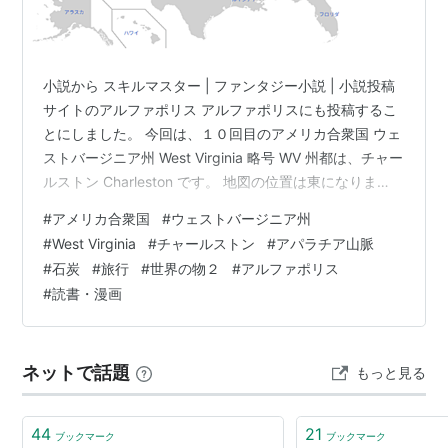
小説から スキルマスター | ファンタジー小説 | 小説投稿
サイトのアルファポリス アルファポリスにも投稿するこ
とにしました。 今回は、１０回目のアメリカ合衆国 ウェ
ストバージニア州 West Virginia 略号 WV 州都は、チャー
ルストン Charleston です。 地図の位置は東になりま
す。 wikiより。 アメリカ合衆国東部の州[2][3]。アパラ
#
アメリカ合衆国
#
ウェストバージニア州
チア山脈中に位置しており[4][5][6][7]、山岳州[注 1]と
#
West Virginia
#
チャールストン
#
アパラチア山脈
いう愛称で知られる。通常は「アパラチア」と呼ばれる
#
石炭
#
旅行
#
世界の物２
#
アルファポリス
アパラチア地域委員会が管轄する地域にその全体が含ま
#
読書・漫画
れる唯一の州である[8]。 ウェストバージニア州は、アメ
リカ合衆国の…
ネットで話題
もっと見る
44
21
ブックマーク
ブックマーク