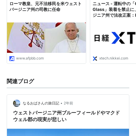
ローマ教皇、元不法移民を米ウェスト
ニュース - 運転中の「G
バージニア州の司教に任命
Glass」装着を禁止
ジニア州で法改正案：IT
www.afpbb.com
xtech.nikkei.com
関連ブログ
•
なるおばさんの旅日記
2年前
ウェストバージニア州ブルーフィールドやマクド
ウェル郡の現実が悲しい