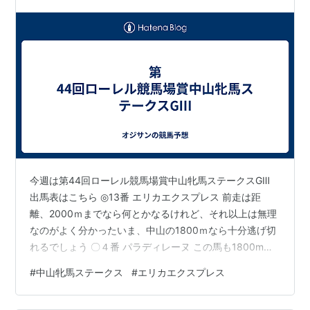
今週は第44回ローレル競馬場賞中山牝馬ステークスGⅢ
出馬表はこちら ◎13番 エリカエクスプレス 前走は距
離、2000ｍまでなら何とかなるけれど、それ以上は無理
なのがよく分かったいま、中山の1800ｍなら十分逃げ切
れるでしょう 〇４番 パラディレーヌ この馬も1800mは
得意な距離、前走、前々走ともに好走しておりここも十
#
中山牝馬ステークス
#
エリカエクスプレス
分 ▲14番 ニシノティアモ 4連勝中のこの馬はおさえてお
くべき △16番 レーゼドラマ 外枠からだと無理にハナに