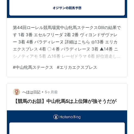
第44回ローレル競馬場賞中山牝馬ステークスGⅢの結果で
す 1着 3番 エセルフリーダ 2着 2番 ヴィヨンドザヴァレ
ー 3着 4番 パラディレーヌ 詳細はこちら ◎13番 エリカ
エクスプレス 4着 〇４番 パラディレーヌ 3着 ▲14番 ニ
シノティアモ 5着 △16番 レーゼドラマ 6着 好位追走し
て4角で伸びないところを見るとハナに立たないとダメな
#
中山牝馬ステークス
#
エリカエクスプレス
のか、1600までなのかもしれません。 今週の成績
▲400円 2026年の成績 10戦4勝 勝率 0.400 収支
+18,850円
•
へほは日記
5ヶ月前
【競馬のお話】中山牝馬Sは上位陣が強そうだが