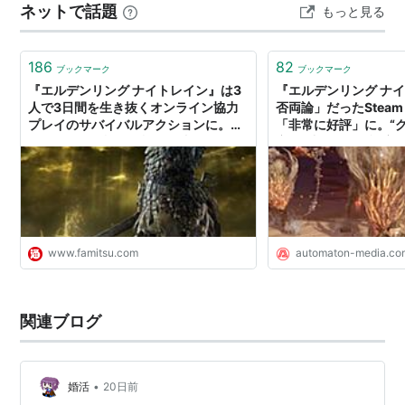
ネットで話題
もっと見る
186
82
ブックマーク
ブックマーク
『エルデンリング ナイトレイン』は3
『エルデンリング ナ
人で3日間を生き抜くオンライン協力
否両論」だったStea
プレイのサバイバルアクションに。デ
「非常に好評」に。“
ィレクターが詳細を語る国内メディア
率”と連動する好評率 - 
独占インタビュー | ゲーム・エンタメ
最新情報のファミ通.com
www.famitsu.com
automaton-media.co
関連ブログ
•
婚活
20日前