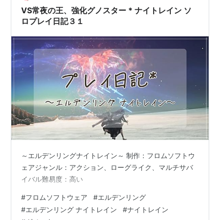
っちゃった感じでしょうか。 大空洞嫌…
VS常夜の王、強化グノスター * ナイトレイン ソ
ロプレイ日記３１
～エルデンリングナイトレイン～ 制作：フロムソフトウ
ェアジャンル：アクション、ローグライク、マルチサバ
イバル難易度：高い
#
フロムソフトウェア
#
エルデンリング
#
エルデンリング ナイトレイン
#
ナイトレイン