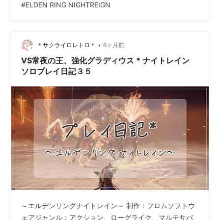
#
ELDEN RING NIGHTREIGN
自分が上手くなってる気がずっとしてなくて、深度5に上
がってもすぐ深度3とかに落としてまた深度5を目指すみ
たいなことをずっとやってました。 で、そろそｒ深度5
をちゃんとやってみようかなって思ったので潜ってたら
•
＊サクライロレトロ＊
6ヶ月前
なんか勝手にカンストしてただけなん…
VS常夜の王、強化グラディウス * ナイトレイン
ソロプレイ日記３５
～エルデンリングナイトレイン～ 制作：フロムソフトウ
ェアジャンル：アクション、ローグライク、マルチサバ