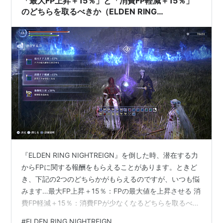
「最大FP上昇＋15％」と「消費FP軽減＋15％」
とどうなんだろうなぁとは思っ…
のどちらを取るべきか（ELDEN RING
NIGHTREIGN）
『ELDEN RING NIGHTREIGN』を倒した時、潜在する力
からFPに関する報酬をもらえることがあります。ときど
き、下記の2つのどちらかがもらえるのですが、いつも悩
みます…最大FP上昇＋15％：FPの最大値を上昇させる 消
費FP軽減＋15％：消費FPが少なくなるどちらを取るべか
を考えたので、その考えた結果を本記事に記します。 最
#
ELDEN RING NIGHTREIGN