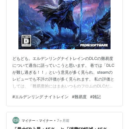
どもども。エルデンリングナイトレインのDLCの難易度
について適当に語っていこうと思います。 巷では「DLC
が難し過ぎる！！」という意見が多く見られ、steamの
レビューでも不評の評価が多く見られます。 私の評価と
しては、「難易度的にはまあいつものフロムのDLCだよ
ね」、てな感じで思ってはいますが、一方で、「新たな
#
エルデンリング ナイトレイン
#
難易度
#
雑記
環境に適応するのも面倒だな、、、」という思いもあり
ます。（まあ最近ネットの調子が悪くてDLCが来てから
あまりやれていないんですが） これは、ナイトレインじ
•
ゃない方の本編エルデンリングのDLCのときにも思った
マイナー・マイナー
7ヶ月前
のですが、DLCとの難易度の差が激し過ぎるのはちょっ