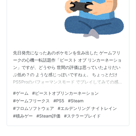
先日発売になったあのポケモンを生み出した ゲームフリ
ークの心機一転話題作「ビースト オブ リンカーネーショ
ン」ですが、どうやら 世間の評価は思っていたよりだい
ぶ低め？の ような感じっぽいですねぇ。 ちょっとだけ
PS5Proのパフォーマンスモード でプレイしてみての感じ
ではありますが、正直 イマイチカメラワークが痒いとこ
#
ゲーム
#
ビーストオブリンカーネーション
ろに届かない 残念な感じがしたし、操作性もなんか引っ
#
ゲームフリークス
#
PS5
#
Steam
か かりを感じスムーズじゃない気も。 あとミニマップの
#
フロムソフトウェア
#
エルデンリング ナイトレイン
常時表示も欲しかったかなと。 と、ほんの序盤を触った
#
積みゲー
#
Steam評価
#
ステラーブレイド
だけではなりますが 純粋にアクションゲームとしての操
作性など の感触ではあの「ステラーブレイド」の方が カ
チッとしてて良か…