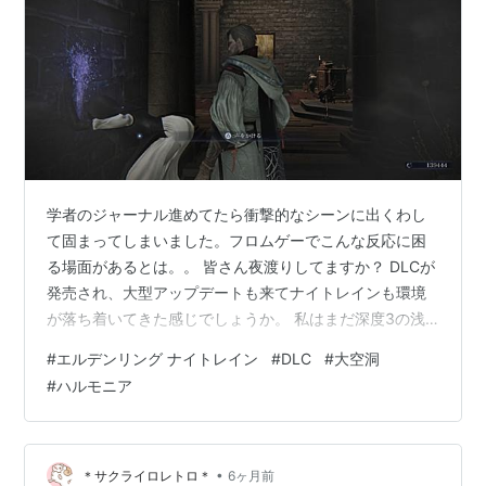
学者のジャーナル進めてたら衝撃的なシーンに出くわし
て固まってしまいました。フロムゲーでこんな反応に困
る場面があるとは。。 皆さん夜渡りしてますか？ DLCが
発売され、大型アップデートも来てナイトレインも環境
が落ち着いてきた感じでしょうか。 私はまだ深度3の浅
き深き夜で足掻いています。 ところで、最近全然大空洞
#
エルデンリング ナイトレイン
#
DLC
#
大空洞
に当たらなくなったんですよね。今もナイトレインやっ
#
ハルモニア
てる人って筋金入りの夜渡りしかいないはずで、DLCも
買ってる人ばかりだと思うんですが。。DLC出たばかり
の頃はみんな大空洞に地変変更してたし、深き夜でも結
構な頻度でマッチしていたのに、、普通の地変扱いにな
•
＊サクライロレトロ＊
6ヶ月前