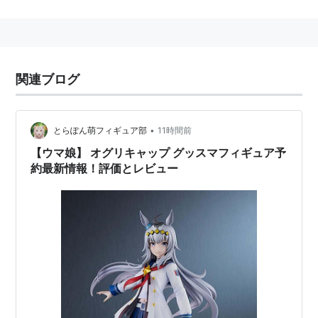
オグリキャップは公営笠松競馬の出身で、サンオーイな
どで有名な佐橋五十雄
*1
氏が笠松所属時のオーナー小栗
孝一氏を口説き落とし中央に転厩させると、圧倒的な強
関連ブログ
さで重賞6連勝し注目を浴びた。当歳時のクラシック登
録が無く三冠競走には出走出来なかったものの、後の皐
月賞馬ヤエノムテキや古馬ランドヒリュウを問題にせず
•
とらぽん萌フィギュア部
11時間前
退け、戦わずして同世代最強を示した。その年締めくく
【ウマ娘】 オグリキャップ グッスマフィギュア予
約最新情報！評価とレビュー
りの有馬記念で強豪タマモクロスを退けグランプリホー
スの勲章を手に入れた。翌シーズンは毎日王冠でのイナ
リワンとの壮絶なたたき合い、ジャパンカップでホーリ
ックスと世界
レコードタイム
決着での死闘、更にGI連闘
によるマイルCS優勝など、勝ち負けを超越したレベル
で怪物オグリキャップを強く印象付けた。引退年である
1990年春は武豊を鞍上に迎え危なげ無く安田記念を制
したものの、宝塚記念の2着後に脚部不安を発症、予定