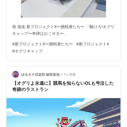
達
彦
1987年7
笠松競
ダ
3歳イ
--
2
高
月26日
馬場
800
橋
祝 放送 新プロジェクトX〜挑戦者たち〜 「駆けろ!オグリ
一
キャップ〜奇跡はおこせる〜」
成
#
新プロジェクトX〜挑戦者たち〜
#
新プロジェクトX
1987年8
笠松競
ダ
3歳イ
--
1
高
#
オグリキャップ
月12日
馬場
800
橋
一
成
1987年8
笠松競
ダ
秋風ジュニア
--
1
安
•
ゆるモテ倶楽部 秘密基地
1ヶ月前
月30日
馬場
1400
藤
【オグリよ永遠に】競馬を知らないOLも号泣した
勝
己
奇跡のラストラン
1987年10
笠松競
ダ
ジュニアクラ
--
1
安
月4日
馬場
1400
ウン
藤
勝
己
1987年10
中京競
芝
中京盃
--
1
安