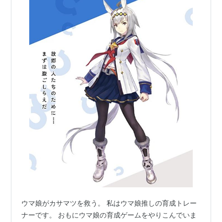
中央転厩
笠松12戦10勝
1988年3
阪神競
芝
ペガサスS
GIII
1
河
月6日
馬場
1600
内
洋
1988年3
阪神競
芝
毎日杯
GIII
1
河
月27日
馬場
2000
内
洋
1988年5
京都競
芝
京都4歳特別
GIII
1
南
月8日
馬場
2000
井
克
巳
1988年6
東京競
芝
ニュージーラ
GII
1
河
月5日
馬場
1600
ンドT
4歳S
内
洋
1988年7
中京競
芝
高松宮杯
GII
1
河
月10日
馬場
2000
内
洋
ウマ娘がカサマツを救う。 私はウマ娘推しの育成トレー
ナーです。 おもにウマ娘の育成ゲームをやりこんでいま
3ヶ月間
調整