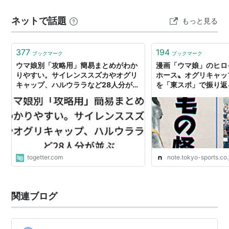
29日笠松競馬場で行われたオグリキャップ記念にて里
すことなく表現した仕上がりです。
ネットで話題
もっと見る
帰り。2008年11月9日の東京競馬場「アジア競馬会議」
記念行事の一環としてパドックを周回、展示され衰えな
い人気を示した。
377
194
ブックマーク
ブックマーク
ウマ娘別「攻略用」簡易まとめがわか
漫画「ウマ娘」のヒロ
りやすい。サイレンススズカやオグリ
ホース〟オグリキャッ
キャップ、ハルウララなど28人分が並
を「東スポ」で振り返る
2010年7月3日午後2時頃、繋養先の優駿スタリオンステ
ぶ
ーション内の展示用パドックでオグリキャップが転倒、
右後肢脛骨を骨折した姿で発見された。獣医の診断を仰
いだが複雑骨折で手の施しようがなく、安楽死処置が執
られた。25歳であった。
togetter.com
note.tokyo-sports.co.
その後、新冠のレ・コード館でお別れ会を行った
*2
。
「第55回有馬記念」はオグリキャップメモリアルデー
として施行し、最終レースの「ハッピーエンドプレミア
関連ブログ
ム」では「オグリキャップメモリアル」の副名称を付与
して施行することとなった。