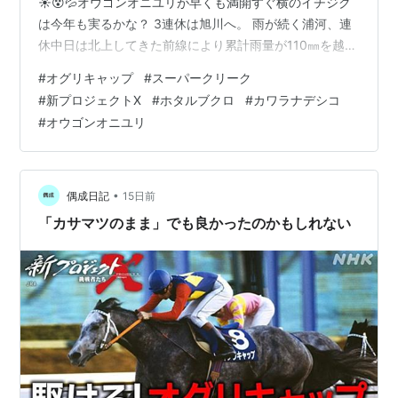
☀️😵💦オウゴンオニユリが早くも満開すぐ横のイチジク
近藤俊典
は今年も実るかな？ 3連休は旭川へ。 雨が続く浦河、連
休中日は北上してきた前線により累計雨量が110㎜を越え
調教師
たようです。宿舎にいても菜園での作業（馬鈴薯を1列残
#
オグリキャップ
#
スーパークリーク
鷲見昌男
（笠松）→瀬戸口勉（栗東）
してある）はとても無理でした。 旭川はエゾ梅雨という
#
新プロジェクトX
#
ホタルブクロ
#
カワラナデシコ
競走成績
程の長雨ではありませんが、いつものカラッと暑い7月は
#
オウゴンオニユリ
どこへやら、降ったり止んだりの空模様。1ヶ月放置して
32戦22勝（地方12戦10勝 中央20戦12勝）
た自宅と義父母別宅の植物は伸び放題です。 先月は蕾を
主な勝鞍
いっぱい付けてたハナショウブ残念ながら殆どの花は糸
偏に冬枯れた花殻を取り…
•
有馬記念2回 マイルCS 安田記念（以上GI） ペ
偶成日記
15日前
ガサスS 毎日杯 京都4歳特別 高松宮杯 毎日王
「カサマツのまま」でも良かったのかもしれない
冠 オールカマー
獲得賞金
912,512,000円
表彰項目
1988年：JRA賞最優秀4歳牡馬（現最優秀3歳牡
馬）