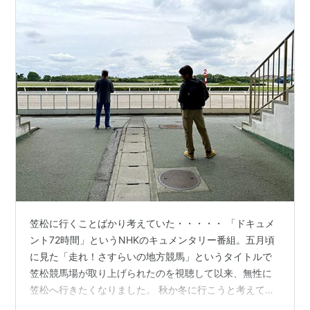
月24日
馬場
2500
井
克
巳
5ヶ月間休
調整
養
1990年5
東京競
芝
安田記念
GI
1
武
月13日
馬場
1600
豊
1990年6
阪神競
芝
宝塚記念
GI
2
岡
月10日
馬場
2200
潤
一
郎
4ヶ月間
脚部不安
休養
笠松に行くことばかり考えていた・・・・・ 「ドキュメ
1990年10
東京競
芝
天皇賞（秋）
GI
6
増
ント72時間」というNHKのキュメンタリー番組。五月頃
月28日
馬場
2000
沢
に見た「走れ！さすらいの地方競馬」というタイトルで
末
夫
笠松競馬場が取り上げられたのを視聴して以来、無性に
笠松へ行きたくなりました。 秋か冬に行こうと考えてい
1990年11
東京競
芝
ジャパンC
GI
11
増
たものの、どうにも待てない我慢できない。 梅雨時で天
月25日
馬場
2400
沢