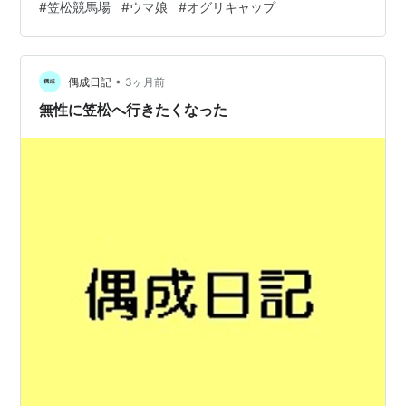
#
笠松競馬場
#
ウマ娘
#
オグリキャップ
末
候の不安はあるけど、新幹線と宿を手配して笠松へ。
夫
2026/6/24 名古屋駅に到着、名鉄に乗り換えます。 急行
に乗車、２０分程度で笠松駅に到着。 笠松駅前。何もな
1990年12
中山競
芝
有馬記念
GI
1
武
•
月23日
馬場
2500
豊
い所です。 競馬場方面の地下道には馬の壁画 駅から徒歩
偶成日記
3ヶ月前
５分ほどで笠松競馬場の正門へ。 入場は無料でした 入場
無性に笠松へ行きたくなった
するとオグリキャッ…
（地）オグリキャップの血統
ダンシングキャップ
Native Dancer
Polynesian
*
Dancing Cap
Geisha
Merry Madcap
Grey Sovereign