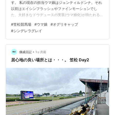
休養
す。 私の現在の担当ウマ娘はジェンティルドンナ。それ
以前はエイシンフラッシュやファインモーションでし
1988年10
東京競
芝
毎日王冠
GII
1
河
た。大好きなドウデュースの実装(ウマ娘化)が待たれると
月9日
馬場
1800
内
洋
ころです。 さて今回の笠松2Days、ウマ娘ファンとして
#
笠松競馬場
#
ウマ娘
#
オグリキャップ
も楽しむことができました。 ウマ娘の目線から笠松ステ
1988年10
東京競
芝
天皇賞（秋）
GI
2
河
#
シンデレラグレイ
イをまとめてみます。 笠松競馬場 岐阜県羽島郡笠松町に
月30日
馬場
2000
内
ある地方競馬場。 最寄り駅は名鉄笠松駅。徒歩五分。 オ
洋
グリキャップ像笠松競馬場の正門入口を入ってすぐ左、
1988年11
東京競
芝
ジャパンC
GI
3
河
オグリキャップ像が出迎えてくれます。 足元には遺髪が
•
偶成日記
1ヶ月前
月27日
馬場
2400
内
収められてます。 オグリ…
洋
居心地の良い場所とは・・・。 笠松 Day2
1988年12
中山競
芝
有馬記念
GI
1
岡
月25日
馬場
2500
部
幸
雄
9ヶ月間休
放牧
養
1989年9
中山競
芝
オールカマー
GIII
1
南
月17日
馬場
2200
井