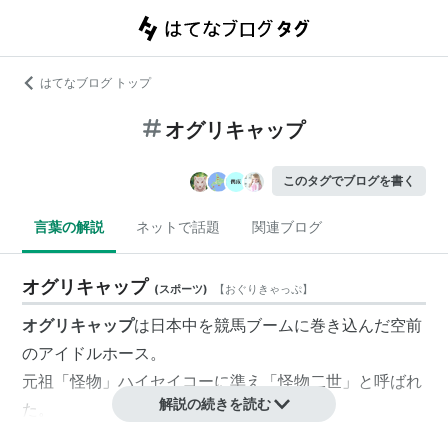
はてなブログ トップ
オグリキャップ
このタグでブログを書く
言葉の解説
ネットで話題
関連ブログ
オグリキャップ
(
スポーツ
)
【
おぐりきゃっぷ
】
オグリキャップ
は日本中を競馬ブームに巻き込んだ空前
のアイドルホース。
元祖「怪物」ハイセイコーに準え「怪物二世」と呼ばれ
解説の続きを読む
た。