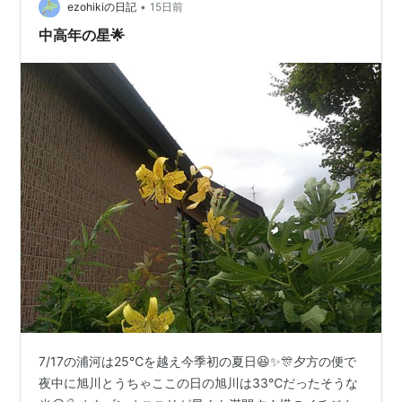
•
ezohikiの日記
15日前
中高年の星🌟
生年月日
1985年3月27日
死没
2010年7月3日（25歳没）
生産地
北海道三石 稲葉牧場生産
性別
牡
毛色
芦毛
馬主
7/17の浦河は25℃を越え今季初の夏日😆✨🎊夕方の便で
小栗孝一
夜中に旭川とうちゃここの日の旭川は33℃だったそうな
佐橋五十雄