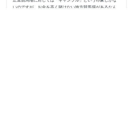
リスト::競走馬
*1
:
後に佐橋五十雄氏が馬主資格を失う事態が発生、現役
時に限り近藤俊典氏がオーナーとなる。
*2
:
ハイセイコー
もこの場所でお別れ会を行った。
正直競馬場に対しては「ギャンブル」という印象しかな
いのですが、お金を高く賭けない地方競馬場があるなん
て番組を見るまでは全く知りませんでした。 最近は、
「ウマ娘」の影響もあり、おじさんのイメージが強かっ
た競馬場も様々な方が訪れています。 「中央」と呼ばれ
る競馬場ではなく、「地方競馬場」へやってくる理由と
#
ドキュメント72時間
#
笠松競馬場
#
オグリキャップ
は？？ 出典引用：ドキュメント７２時間HPより スポン
サーリンク 【ドキュメント72時間】走れ！さすらいの地
方競馬（岐阜の笠松競馬場を通じて人生を駆け巡る） ど
•
んな人が笠松競馬場へ来るのか？ 【ドキュメント72時
Go-ye@h総研
3ヶ月前
間】走れ！さすらいの地方競馬（岐阜の笠松競馬場を通