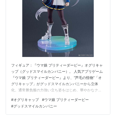
されていた米国アーリントンミリオンへの遠征プランを
キャンセルし休養した。秋シーズンは増沢末夫騎手を鞍
上にぶっつけで臨んだ天皇賞（秋）、続くジャパンカッ
プを共に見せ場無く敗れ限界説を囁かれた。しかし再び
武豊の騎乗で引退レースとして挑んだ有馬記念では奇跡
的な復活勝利を遂げ、「オグリ」コールと共に自らの引
退に花を添えるとともに伝説的な存在となった。
フィギュア：『ウマ娘 プリティーダービー』オグリキャ
引退後は18億円のシンジケートが組まれ種牡馬入りした
ップ（グッドスマイルカンパニー）。 人気アプリゲーム
ものの、目立つ産駒を出すことは出来なかった。すでに
『ウマ娘 プリティーダービー』より、“芦毛の怪物”「オ
シンジケートは解散しており、2007年現在種牡馬も引
グリキャップ」がグッドスマイルカンパニーから立体
化。通常勝負服の力強い立ち姿をはじめ、華やかなクリ
退している。1992年から笠松競馬場の記念冠競走「オ
スマス衣装の1/7スケールや、大食い姿を再現できる「ね
グリキャップ記念」が開催されている。現在は功労馬と
#
オグリキャップ
#
ウマ娘 プリティーダービー
んどろいど」など幅広く展開されています。風になびく
して優駿スタリオンステーションに繋養されており、
#
グッドスマイルカンパニー
髪や衣服の細やかな装飾、質感豊かな塗装までこだわり
1998年9月13日によみうりランドにて展示。2005年4月
抜かれており、勝利を目指す気迫と愛らしさの両面を余