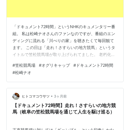
Croft Lady
「ドキュメント72時間」というNHKのキュメンタリー番
組。 私は松崎ナオさんのファンなのですが、番組のエン
ディングに流れる「川べりの家」を聴きたくて毎回観て
ホワイトナルビー
シルバーシャーク
Bussion Ardent
ます。 この日は「走れ！さすらいの地方競馬」というタ
*
Silver Shark
イトルで笠松競馬場が取り上げられてました。 老朽化し
た施設、古さが目立つ。 平日開催とはいえ、客が少なす
Palsaka
#
笠松競馬場
#
オグリキャップ
#
ドキュメント72時間
ぎる。 少ないながらも、やってくる人たちの人間模様は
#
松崎ナオ
濃くて惹きつけられるものばかり。 いろんな想いを乗せ
て走る競馬は、他の公営競技(競艇、オート、競輪)とは別
ネヴァーナルビー
*
Never Beat
物だと思います。 映像では客が少なかったので運営面を
心配しましたが、実際はインターネット販売が馬券収入
•
ヒトコマコウサツ
3ヶ月前
の約9割を占めていて、見た目…
センジュウ
【ドキュメント72時間】走れ！さすらいの地方競
馬（岐阜の笠松競馬場を通じて人生を駆け巡る）