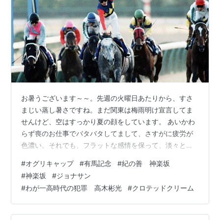
安藤勝己
河内洋
南井克巳
岡部幸雄
武豊
岡潤一郎
増沢末夫
お暑うございます～～。先週の火曜日あたりから、すさ
主なライバルホース
まじい蒸し暑さですね。まだ関東は梅雨明け宣言してま
タマモクロス
せんけど、空はすっかり夏の顔をしています。 あいかわ
サッカーボーイ
らず喪のお仕事でバタバタしてまして、さすがに疲労が
イナリワン
色濃い。それでも、フラットな感情を保って、淡々と目
メジロアルダン
の前のハードルをこなしていっております。来月は新盆
#
オグリキャップ
#
有馬記念
#
紀の善 神楽坂
スーパークリーク
の支度だなあ。 先週末は実家に滞在していて、一昨日の
#
神楽坂
#
ジョナサン
バンブーメモリー
夜にテレビ「新プロジェクトX」でオグリキャップ特集を
#
わが一高時代の犯罪 高木彬光
#
クロテッドクリーム
ヤエノムテキ
見てたら、お約束のように涙が出てきたvv 実家が中山競
オサイチジョージ
馬場に近いせいか、有馬記念は昔から特別に思い入れの
ホワイトストーン
あるレースですが、1990年のオグリキャップのラストラ