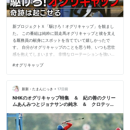
1989年：JRA賞特別賞
1990年：JRA賞年度代表馬・最優秀5歳以上牡馬
（現最優秀4歳以上牡馬）
1991年：JRA顕彰馬
新プロジェクトＸ「駆けろ！オグリキャップ」を観まし
血統
た。 この番組は純粋に競走馬オグリキャップと彼を支え
る厩務員の献身にスポットを当てていて嬉しかったで
父：ダンシングキャップ
す。 自分がオグリキャップのことを思う時、いつも悲壮
母：ホワイトナルビー
感を抱えてしまいます。 非情なローテーションを強いら
母の父：Silver Shark
れて、思えば思うほど強欲な馬主への怒りが再燃してし
#
オグリキャップ
近親
まう。 ラストランの有馬記念を勝利。 無事に現役を終え
られて良かったね、という気持ちが一層強くなったドキ
妹：オグリローマン
ュメンタリー番組でした。 ゲストの武騎手の話で右手
主な産駒
•
前・左手前の話は興味深かったです。 オグリキャップの
新新・たまんにっき
17日前
オグリワン：小倉3歳S（現小倉2歳S）2着
弱点を分析して戦術を組み立てるところ、5000勝する騎
NHKのオグリキャップ特集 ＆ 紀の善のクリー
アラマサキャップ：クイーンS2着
手は違うなと思いました。 オグリキャ…
ムあんみつとジョナサンの純氷 ＆ クロテッド
クリームとスコーン ＆ わが一高の夕べ
騎手
青木達彦
高橋一成