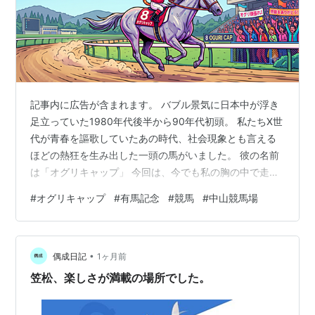
月14日
馬場
1200
藤
勝
己
1987年11
名古屋
ダ
中日スポーツ
--
1
安
月4日
競馬場
1400
杯
藤
勝
己
記事内に広告が含まれます。 バブル景気に日本中が浮き
足立っていた1980年代後半から90年代初頭。 私たちX世
1987年12
笠松競
ダ
師走特別
--
1
安
代が青春を謳歌していたあの時代、社会現象とも言える
月7日
馬場
1600
藤
勝
ほどの熱狂を生み出した一頭の馬がいました。 彼の名前
己
は「オグリキャップ」 今回は、今でも私の胸の中で走り
続けている芦毛の怪物、オグリキャップが日本中に見せ
1987年12
笠松競
ダ
ジュニアグラ
--
1
安
#
オグリキャップ
#
有馬記念
#
競馬
#
中山競馬場
月29日
馬場
1600
ンプリ
藤
てくれた奇跡について振り返ってみたいと思います。 1.
勝
競馬場は「オジサンの鉄火場」だったあの頃 (1) 耳に赤鉛
己
筆、散らかる馬券…昭和の競馬場のリアル 今の若い人た
•
ちに話すとビックリされるかもしれませんが、昭和の競
偶成日記
1ヶ月前
1988年1
笠松競
ダ
ゴールドジュ
--
1
安
月10日
馬場
1600
ニア
藤
馬場は「オジサンの鉄火場（ギャンブル場のこと）」と
笠松、楽しさが満載の場所でした。
勝
いうイメージが強かっ…
己