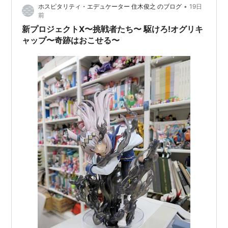
•
メジロライアン
ホスピタリティ・エデュケーター 住木俊之 のブログ
19日
ンは、言い古された言葉ではあるけれど…
前
新プロジェクトX〜挑戦者たち〜 駆けろ!オグリキ
関連語 動物 競馬 種牡馬
ャップ〜奇跡はおこせる〜
全競走成績
年月日
競馬場
距離
競走名
格
着
騎
順
手
1987年5
笠松競
ダ
3歳新馬
--
2
青
月19日
馬場
800
木
達
彦
1987年6
笠松競
ダ
3歳イ
--
1
高
月2日
馬場
800
橋
一
成
1987年6
笠松競
ダ
3歳イ
--
1
青
月15日
馬場
800
木