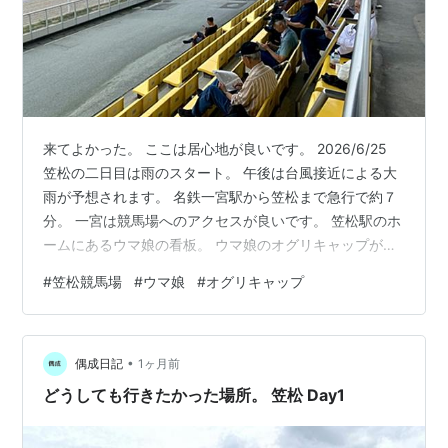
克
巳
1989年10
東京競
芝
毎日王冠
GII
1
南
月8日
馬場
1800
井
克
巳
来てよかった。 ここは居心地が良いです。 2026/6/25
1989年10
東京競
芝
天皇賞（秋）
GI
2
南
月29日
馬場
2000
井
笠松の二日目は雨のスタート。 午後は台風接近による大
克
雨が予想されます。 名鉄一宮駅から笠松まで急行で約７
巳
分。 一宮は競馬場へのアクセスが良いです。 笠松駅のホ
ームにあるウマ娘の看板。 ウマ娘のオグリキャップが笠
1989年11
京都競
芝
マイルCS
GI
1
南
月19日
馬場
1600
井
松の窮状を救ってくれました。 オグリは笠松のヒーロ
#
笠松競馬場
#
ウマ娘
#
オグリキャップ
克
ー。 笠松競馬場へ。 この日は東門から入場します。 雨
巳
天という事もあって競馬客は前日より少ない。 出走馬が
1989年11
東京競
芝
ジャパンC
GI
2
南
引かれてパドックへやってきます。 みんな大人しそう。
月26日
馬場
2400
井
•
パドック周回中。パドックはコースに隣接。 2レース 3歳
偶成日記
1ヶ月前
克
2組 1400m９番オパールテソーロ(父シュヴァルグラン)
どうしても行きたかった場所。 笠松 Day1
巳
の複…
1989年12
中山競
芝
有馬記念
GI
5
南