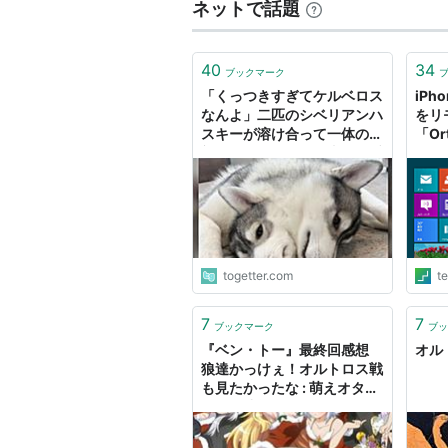
ネットで話題
40
34
ブックマーク
「くっつきすぎてケルベロス
iPh
なんよ」二匹のシベリアンハ
をリ
スキーが溶け合って一体の魔
「Or
獣となったような写真が可愛
登場 
い、「2つ首はオルトロス」
Te
との指摘も
ブ）
togetter.com
t
7
7
ブックマーク
ブッ
『ベン・トー』最終回感想
オルト
狼達かっけぇ！オルトロス戦
も見たかったな : 萌えオタニ
ュース速報