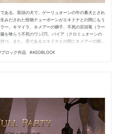
物である。双頭の犬で、ゲーリュオーンの牛の番犬とされ
に生みだされた怪物テューポーンがエキドナとの間にもう
ドラー、キマイラ、ネメアーの獅子、不死の百頭竜（ラー
臓を喰らう不死のワシ[7]、パイア（クロミュオーンの
に持つ。また、母であるエキドナとの間にネメアーの獅
る。」（オルトロスwikiより参照） ケルベロス、ヒ
#
ブロック作品
#
ASOBLOCK
。。すごい家族構成ですよね。 オルトロス自身も性格
ことですから、まぁ、兄…