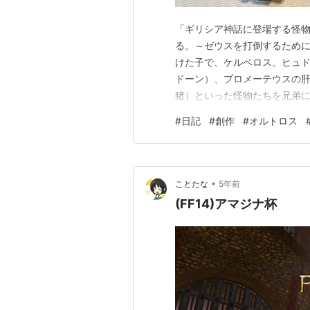
「ギリシア神話に登場する怪
る。～ゼウスを打倒するため
けた子で、ケルベロス、ヒュ
ドーン）、プロメーテウスの肝
猪）といった怪物たちを兄弟
子、スピンクスをもうけたとされ
#
日記
#
創作
#
オルトロス
ュドラ、キマイラが兄弟って。
は落ち着きがなくせっかちとの
•
ことたな
5年前
(FF14)アマジナ杯