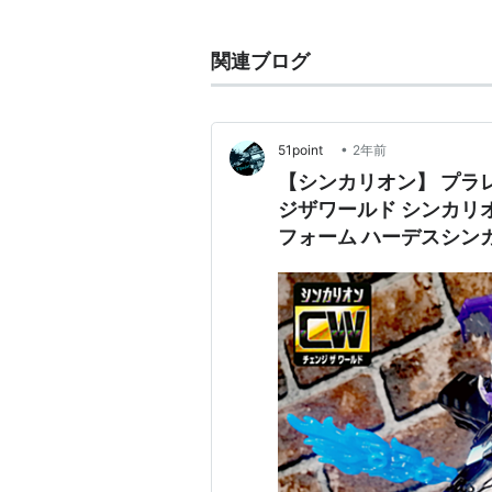
FF1におけるオルトロス
関連ブログ
GBA以降に登場する隠しダンジョ
行動は通常攻撃と、こちら全体を目
ない。
•
51point
2年前
【シンカリオン】 プラ
FF4TAにおけるオルトロス
ジザワールド シンカリオンCW ハーデスシンカリオン デストロイ
真月深層部で登場。最初は通常攻撃
フォーム ハーデスシンカリ
しん」およびカウンターでの「まき
オスシンカリオン レビ
体質が変化し大幅にパワーアップす
いほど威力が高くなる全体攻撃「大
るのが吉。「じしん」対策でバトル
関連:
テュポーン
、
魔列車
、
デスゲ
オルトロス
(
読書
)
【
おるとろす
】
神話に登場する2つ首の獣。ケルベ