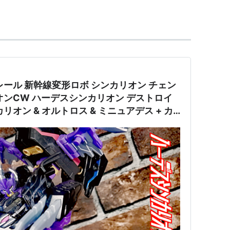
ン「風のささやく洞穴」に登場。2番目に戦うボス。
つぶし状態にする「すみ」のみなので大して強くは
レール 新幹線変形ロボ シンカリオン チェン
と「たこあし」(2〜4回連続の単体物理攻撃)、「じ
オン & オルトロス & ミニュアデス + カ
つき」しか使わないが、体力を1/3以下に減らすと
ュー
る。体質変化後にはオルトロス自身の残り体力が多
津波」を使うので、体質が変化したら大技を連発す
突入前にレビテトをかけるとよい。
イズ
ロスの弟にあたる。