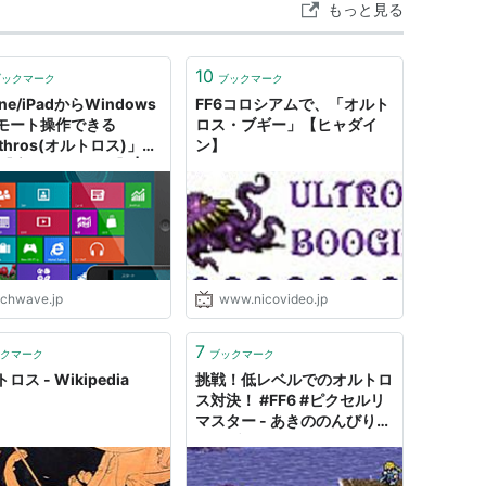
もっと見る
10
ブックマーク
ブックマーク
one/iPadからWindows
FF6コロシアムで、「オルト
モート操作できる
ロス・ブギー」【ヒャダイ
thros(オルトロス)」が
ン】
【増田 @maskin】 |
chWave（テックウェー
echwave.jp
www.nicovideo.jp
7
クマーク
ブックマーク
ロス - Wikipedia
挑戦！低レベルでのオルトロ
ス対決！ #FF6 #ピクセルリ
マスター - あきののんびりゲ
ームブログ