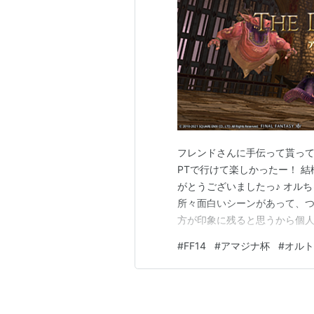
フレンドさんに手伝って貰って
PTで行けて楽しかったー！ 
がとうございましたっ♪ オル
所々面白いシーンがあって、
方が印象に残ると思うから個人
で頑張って行くぞー！
#
FF14
#
アマジナ杯
#
オルト