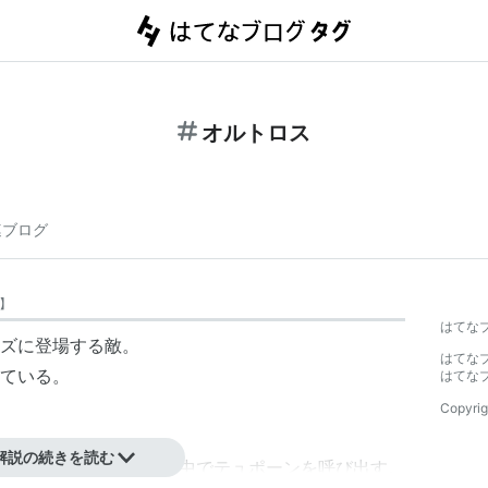
オルトロス
連ブログ
】
はてな
ズに登場する敵。
はてな
ている。
はてな
Copyrig
解説の続きを読む
う。4回目の対決では途中で
テュポーン
を呼び出す。