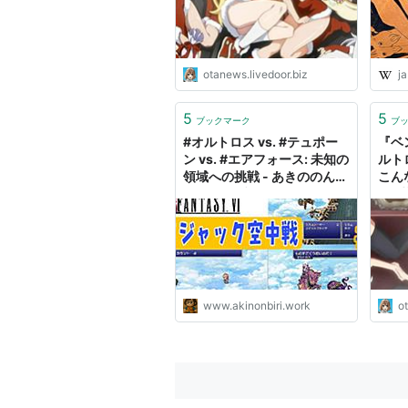
otanews.livedoor.biz
ja
5
5
ブックマーク
ブ
#オルトロス vs. #テュポー
『ベ
ン vs. #エアフォース: 未知の
ルト
領域への挑戦 - あきののんび
こん
りゲームブログ
な 
www.akinonbiri.work
o