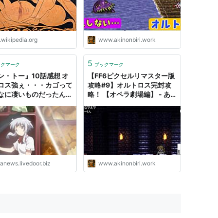
.wikipedia.org
www.akinonbiri.work
5
ックマーク
ブックマーク
ン・トー』10話感想 オ
【FF6ピクセルリマスター版
ロス強ぇ・・・カゴって
攻略#9】オルトロス完封攻
なに凄いものだったんだ
略！ 【オペラ劇場編】 - あ
: 萌えオタニュース速報
きののんびりゲームブログ
tanews.livedoor.biz
www.akinonbiri.work