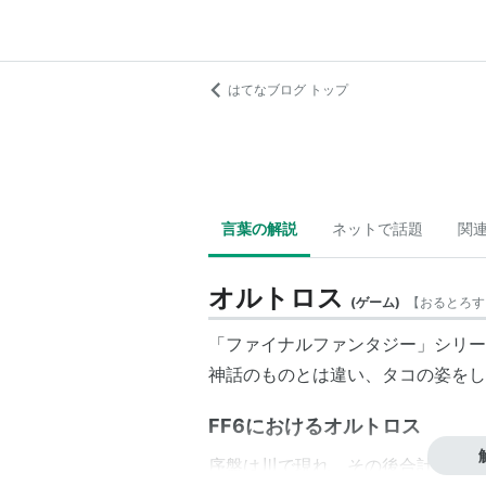
はてなブログ トップ
言葉の解説
ネットで話題
関
オルトロス
(
ゲーム
)
【
おるとろす
「ファイナルファンタジー」シリー
神話のものとは違い、タコの姿をし
FF6におけるオルトロス
序盤は川で現れ、その後合計4回戦