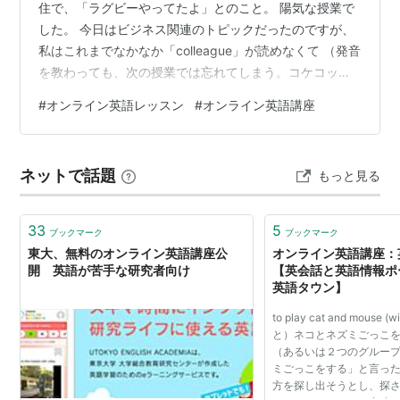
住で、「ラグビーやってたよ」とのこと。 陽気な授業で
した。 今日はビジネス関連のトピックだったのですが、
私はこれまでなかなか「colleague」が読めなくて （発音
を教わっても、次の授業では忘れてしまう。コケコッコ
ッコ）。 また読まれへん・・・だったのですが、Mさん
#
オンライン英語レッスン
#
オンライン英語講座
は、 「おいらはラグビーやってたから、col-leagueって
覚えるといいっていつも教えてるんだ」とのこと。 ん
～、ラグビー用語(?)はわからないのだけど 「Mさんが、
ネットで話題
もっと見る
ラグビー用語でcol-leagueって教えてくれた。」 とだけ
でも忘れないようにしたい。 それとpr…
33
5
ブックマーク
ブックマーク
東大、無料のオンライン英語講座公
オンライン英語講座：
開 英語が苦手な研究者向け
【英会話と英語情報
英語タウン】
to play cat and mouse (
と）ネコとネズミごっこを
（あるいは２つのグルー
ミごっこをする」と言っ
方を探し出そうとし、探