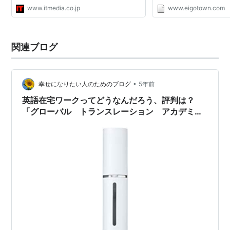
るまいとするという意味
www.itmedia.co.jp
www.eigotown.com
聞）でよく使われるます。文語
of cat and mouse...
関連ブログ
•
幸せになりたい人のためのブログ
5年前
英語在宅ワークってどうなんだろう、評判は？
「グローバル トランスレーション アカデミ
ー」など