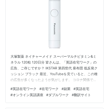
大塚製薬 ネイチャーメイド スーパーマルチビタミン&ミ
ネラル 120粒 120日分 皆さんは、「英語在宅ワーク」の
広告、ご存じですか？ IKSTAR 第四世代 座布団 低反発ク
ッション ブラック 最近、YouTubeを見ていると、この種
の広告が多くなったようが気がします。 コロナ関係で仕
事に影響が出て、収入が減った方には魅力的かもしれま
#
英語在宅ワーク
#
在宅ワーク
#
副業
#
英語在宅
せん。 ちなみに、坂口雅志氏という方の広告では、 「時
#
オンライン英語講座
#
ダブルワーク
#
翻訳サイト
間・場所に縛られない...」「老後も高い時給を稼ぎ続け
られる...」「収入を得ながら、グングン英語力がアッ
プ...」だったかなぁ、興味をそそられるキャッチコピー