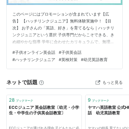
このページにはプロモーションが含まれています【広
告】 【ハッチリンクジュニア】無料体験実施中！ 【目
次】 お子さんの「英語、好き」を育てるなら｜ハッチリ
ンクジュニアという選択 子供専門だからこそできる、き
め細やかな指導 学年に合わせたカリキュラムで、無理な
くステップアップ 英検対策もお任せできる安心感 ご兄
#
子供オンライン英会話
#
子供英会話
弟・親子でのアカウントシェアもできて経済的 オンライ
#
ハッチリンクジュニア
#
英検対策
#
幼児英語教育
ン授業だけじゃない、豊富なアクティビティ 講師の質に
もこだわり、安定した学習環境を提供 老舗ならではの安
心感、東証上場グループの一員として 気になる料金プラ
ネットで話題
もっと見る
ンをチェック こんなご家庭におすすめしたいサービスで
す まとめ お子さんの「英語、好…
28
9
ブックマーク
ブックマーク
ECCジュニア 英会話教室〔幼児・小学
ヤマハ英語教室 公式H
生・中学生の子供英会話教室〕
話 幼児英語教育
ECCジュニアが選ばれる理由 子どもたちに必
ヤマハの特長 育てたいの