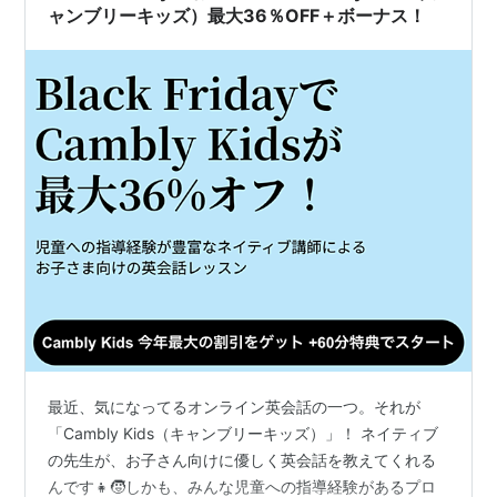
けることができま…
ャンブリーキッズ）最大36％OFF＋ボーナス！
最近、気になってるオンライン英会話の一つ。それが
「Cambly Kids（キャンブリーキッズ）」！ ネイティブ
の先生が、お子さん向けに優しく英会話を教えてくれる
んです👧🧒しかも、みんな児童への指導経験があるプロ