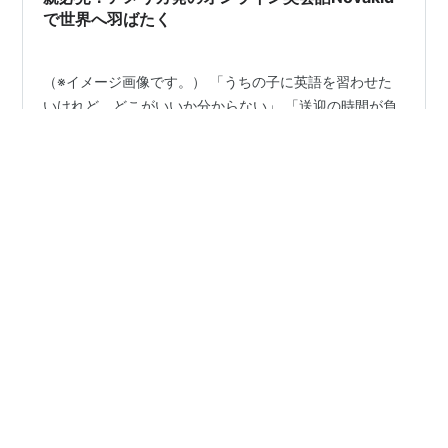
で世界へ羽ばたく
（※イメージ画像です。） 「うちの子に英語を習わせた
いけれど、どこがいいか分からない」 「送迎の時間が負
担」 「ネイティブの先生に習わせたいけど高そう」 そん
な悩みを抱える保護者の方へ朗報です。 アメリカ生まれ
のオンライン英会話Novakid（ノバキッド）は、4歳から