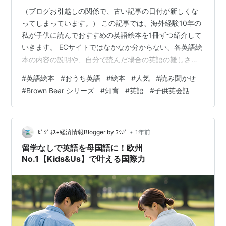
（ブログお引越しの関係で、古い記事の日付が新しくな
ってしまっています。） この記事では、海外経験10年の
私が子供に読んでおすすめの英語絵本を1冊ずつ紹介して
いきます。 ECサイトではなかなか分からない、各英語絵
本の内容の説明や、自分で読んだ場合の英語の難しさ、
読み聞かせの方法、そして娘の反応がどうだったかをお
#
英語絵本
#
おうち英語
#
絵本
#
人気
#
読み聞かせ
伝えします。 子供の反応は子供によって違うので、一つ
#
Brown Bear シリーズ
#
知育
#
英語
#
子供英会話
の例として見てもらえれば嬉しいです！ 私は娘が0歳4ヶ
月の時から英語絵本を読み始めていますが、絵本は何歳
から取り入れても良いアイテムなので、0歳以上のお子さ
んをお持ちのママパパも参考にしてみてください！ まず
•
ﾋﾞｼﾞﾈｽ•経済情報Blogger by ﾌｳｶﾞ
1年前
は、大人気！エリック・カールの…
留学なしで英語を母国語に！欧州
No.1【Kids&Us】で叶える国際力