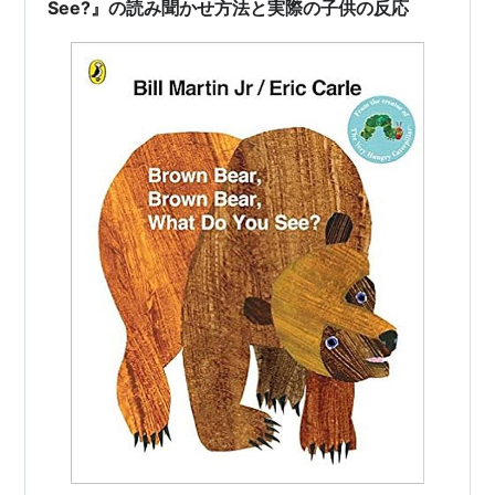
まとめ そもそもバイリンガル教育…
See?』の読み聞かせ方法と実際の子供の反応