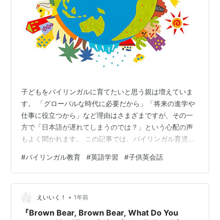
子どもをバイリンガルに育てたいと思う親は増えていま
す。 「グローバルな時代に必要だから」「将来の進学や
仕事に役立つから」など理由はさまざまですが、その一
方で「日本語が遅れてしまうのでは？」という心配の声
もよく聞かれます。 この記事では、バイリンガル育児に
関するよくある誤解について解説させていただきます。
#
バイリンガル教育
#
英語学習
#
子供英会話
安心してバイリンガル教育に取り組むための参考になれ
ば嬉しいです。 そもそもバイリンガル教育とは？ 特徴
メリット 課題 誤解１：日本語が遅れる 誤解２：日本語
•
が弱いとアイデンティティに悪影響 誤解３：親がネイテ
えいいく！
1年前
ィブ並みに教えないとだめ 実際に気をつけたいポイント
『Brown Bear, Brown Bear, What Do You