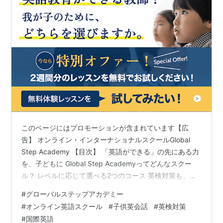
このページにはプロモーションが含まれています【広
告】 オンライン・インターナショナルスクールGlobal
Step Academy 【目次】 「英語ができる」の先にある力
を、子どもに Global Step Academyってどんなスクー
ル？ レベルに応じて選べる2つのコース 英検対策も、専
用プログラムでしっかりサポート AIと教師が連携する、
#
グローバルステップアカデミー
学習の仕組み 教育経験豊富な講師陣が指導にあたる 進
#
オンライン英語スクール
#
子供英会話
#
英検対策
学・進路サポートやインターナショナルスクールとの連
#
国際英語