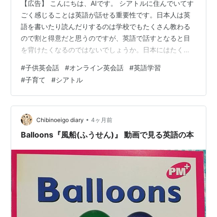
【広告】 こんにちは、AIです。 シアトルに住んでいてす
ごく感じることは英語が話せる重要性です。日本人は英
語を書いたり読んだりするのは学校でもたくさん教わる
ので割と得意だと思うのですが、英語で話すとなると目
を背けたくなるのではないでしょうか。日本にはたくさ
んの外国人が遊びにきたり住んだりする中で英語を話せ
#
子供英会話
#
オンライン英会話
#
英語学習
ることは将来ビジネスチャンスにも繋がりますし、将来
#
子育て
#
シアトル
お子さんが海外に移住することを希望された場合も英語
ができるかできないかでは可能性が大きく変わってきま
す。私は２人子供がいますが家では日本語で会話をし、
学校では一日中英語で生活をさせているので２人ともバ
•
Chibinoeigo diary
4ヶ月前
イリンガルとして育てています。 さて、「子供…
Balloons『風船(ふうせん)』 動画で見る英語の本