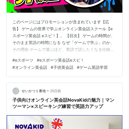
このページにはプロモーションが含まれています【広
告】 ゲームの世界で学ぶオンライン英会話スクール【e
スポーツ英会話 eスピ！】。 【目次】 ゲームの時間が、
そのまま英語の時間になる なぜ「ゲームで学ぶ」のか、
その理由 ゲームで遊ぶほど、英語で話したくなる仕組み
英語力だけじゃない、3つの資質・能力を育む 気になる
#
eスポーツ
#
eスポーツ英会話eスピ！
継続率と、これまでの実績 メディアでも注目される、新
#
オンライン英会話
#
子供英会話
#
ゲーム英語学習
しい英語教育のかたち こんなご家庭におすすめしたいサ
ービスです レッスンの流れとステップアップの仕組み ま
とめ：好きなことから始まる英語学習を ゲームの時間
が、そのまま英語の時間になる 「うちの子、ゲームばか
•
せいかつ１番地
25日前
りしていて困る」――そんな…
子供向けオンライン英会話NovaKidの魅力｜マン
ツーマン×スピーキング練習で英語力アップ