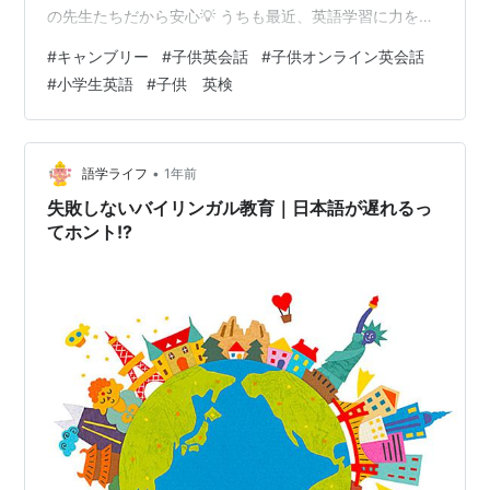
の先生たちだから安心💡 うちも最近、英語学習に力を入
れたくて…オンライン英会話もやってみようかなと検討
#
キャンブリー
#
子供英会話
#
子供オンライン英会話
中。 そんなタイミングで、まさかの Black Fridayセール
#
小学生英語
#
子供 英検
🎉今なら最大36％OFF！さらに「60分ボーナス」付き😍
今年一番お得なキャンペーンらしくて、今夜でボーナス
終了らしいので…ちょっと焦ってます💦笑 実際、英語教
室に通うよりも、家でリラックスしながらネイティブの
•
語学ライフ
1年前
先生と1対…
失敗しないバイリンガル教育｜日本語が遅れるっ
てホント!?