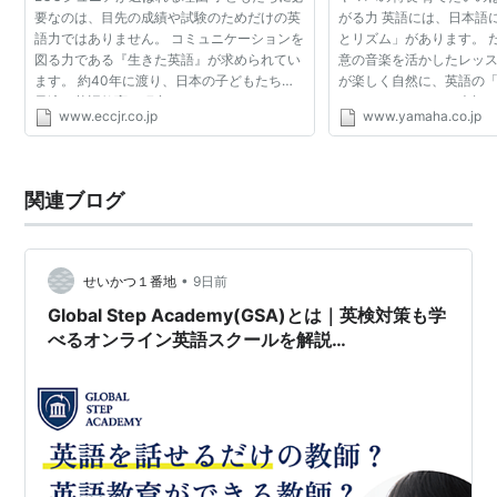
要なのは、目先の成績や試験のためだけの英
がる力 英語には、日本語
語力ではありません。 コミュニケーションを
とリズム」があります。 
図る力である『生きた英語』が求められてい
意の音楽を活かしたレッス
ます。 約40年に渡り、日本の子どもたちに
が楽しく自然に、英語の
最適な英語教育を研究してきたECCジュニ
につけられることを大切に
www.eccjr.co.jp
www.yamaha.co.jp
ア。 その教育の特長をご紹介いたします。
て、もうひとつ大切にし
教育」。 子...
関連ブログ
•
せいかつ１番地
9日前
Global Step Academy(GSA)とは｜英検対策も学
べるオンライン英語スクールを解説
【GSA3WEEKS】