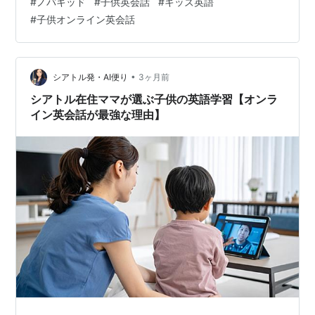
#
ノバキッド
#
子供英会話
#
キッズ英語
していると、こうした悩みにぶつかることは少なくない
#
子供オンライン英会話
のではないでしょうか。 オンライン英会話
【NovaKid（ノバキッド）】は、そんな保護者の方の声
から生まれた、4歳から12歳のお子様を対象としたオンラ
イン英語スクールです。 インターネット環境さえあれ
•
シアトル発・AI便り
3ヶ月前
ば、自宅のリビングや子供部屋がその…
シアトル在住ママが選ぶ子供の英語学習【オンラ
イン英会話が最強な理由】