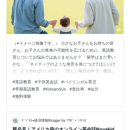
（※イメージ画像です。） 小さなお子さんをお持ちの皆
さん、お子さんの将来の可能性を広げるために、英語教
育についてお悩みではありませんか？ 「留学はまだ早い
かな」 「ネイティブのような発音を身につけてほしいけ
ど、どうすればいいの？」 「忙しい毎日の中で、英語学
習をどう取り入れればいいのかしら」 といった不安や疑
#
英語教育
#
子供英会話
#
バイリンガル育児
問をお持ちの方も多いでしょう。 グローバル化が進む現
#
早期英語教育
#
KidsandUs
#
恵比寿
#
仙川
代において、英語力は子供たちの将来を大きく左右する
#
無料体験
重要なスキルです。 しかし、一般的な英語学習ではなか
なか「使える英語」が身につかず、お子さんのモチベー
ション維持も難しいと感じるかもしれません。Kids&Us
の無料体験レッスンは、そんなお…
•
ﾋﾞｼﾞﾈｽ•経済情報Blogger by ﾌｳｶﾞ
1年前
親必見！アメリカ発のオンライン英会話Novakid