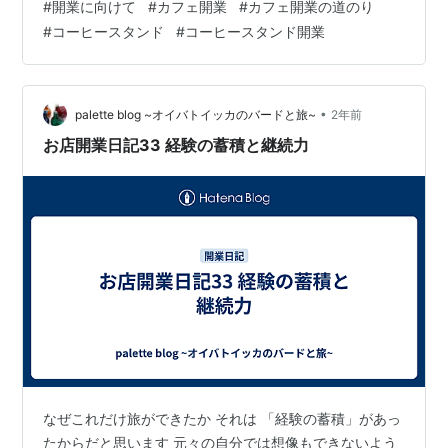
#
開業に向けて
#
カフェ開業
#
カフェ開業の道のり
ません というので 自分の好きなものを詰め込んだものに
#
コーヒースタンド
#
コーヒースタンド開業
しようと思いました お金をかけて 作り込んだ立派な装飾
には 当たり前のようにカッコ良いものです そんな中 自
分たちで作り上げたお店には何とも言えない いい空気
感、メローな雰囲気とでもいうのでしょうか そこには明
•
palette blog ~オイバトイッカのバードと旅~
2年前
らかに普通と違った…
お店開業日記33 経験の蓄積と継続力
なぜこれだけ旅ができたか それは 「経験の蓄積」があっ
たからだと思います 元々の自分では想像もできないよう