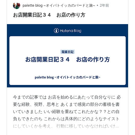
です ぱっと見のイメージ 第一印象が 自分としては大事
•
palette blog ~オイバトイッカのバードと旅~
2年前
だと思いま…
お店開業日記３４ お店の作り方
今までの記事では お店を始めるにあたって自分なりに 必
要な経験、視野、思考と あくまで感覚の部分の蓄積を書
いていきました いい経験を重ねてこれたかな？？との自
負もできたのち これからは具体的にどのようなテイスト
にしていくかを考え、 行動に移していかなければいけま
せん 「店」 は 「見せ」 自分の感性を見せなければいけ