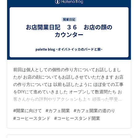
前回は個人としての個性の作り方についてお話ししまし
たが お店の顔についてもお話しさせていただきます お店
の作り方については 以前も話したように ほぼ全ての工事
をDIYにて進めていきました オープンして数週間たち お
客さんからの評判やリアクションも上々 頑張った甲斐が
あったな。と自分を褒めたくなりました お客さんとも
#
開業に向けて
#
カフェ開業
#
カフェ開業の道のり
DIYについての会話も広がり お店のキャラクターとして
#
コーヒースタンド
#
コーヒースタンド開業
もDIYという要素は入れれたかと思います ただ DIYとい
うのは 話す内容やお店に入ってからわかるものであって
第一印象という意味合いでは 正直、弱い というのが感想