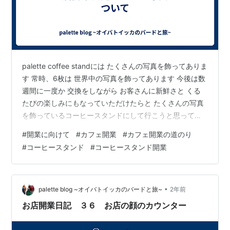
palette coffee standには たくさんの写真を飾ってありま
す 常時、6枚は 世界中の写真を飾ってあります 今後は数
週間に一度か 交換をしながら お客さんに新鮮さと くる
たびの楽しみにもなっていただけたらと たくさんの写真
を飾っているコーヒースタンドにして行こうと思ってい
ます 旅を仕事にしたい そんな想いはおそらく旅好きのか
#
開業に向けて
#
カフェ開業
#
カフェ開業の道のり
た 皆が考える永遠のテーマかなと思います バイヤー？？
#
コーヒースタンド
#
コーヒースタンド開業
情報発信？？ 他にも可能性はあるのかもしれませんが な
かなか難しそうなことも現実です 自分は自分のお店のた
めに 写真を撮ってきました シャッターを切った数は数え
切れないほど 現像できる写真は50枚以上にな…
•
palette blog ~オイバトイッカのバードと旅~
2年前
お店開業日記 ３６ お店の顔のカウンター