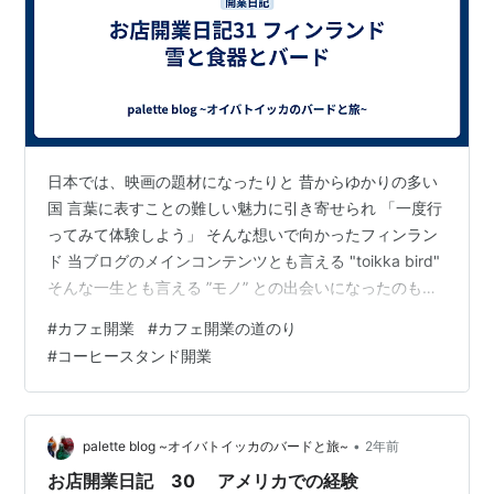
日本では、映画の題材になったりと 昔からゆかりの多い
国 言葉に表すことの難しい魅力に引き寄せられ 「一度行
ってみて体験しよう」 そんな想いで向かったフィンラン
ド 当ブログのメインコンテンツとも言える "toikka bird"
そんな一生とも言える ”モノ” との出会いになったのもと
てもありがたいことです 待つだけでは出会えないヒトや
#
カフェ開業
#
カフェ開業の道のり
モノ そんな出会いが旅の魅力です 先日のニュージーラン
#
コーヒースタンド開業
ド、アメリカでの記事にも書いた通り 行く国にはほとん
ど自然の目的があります フィンランドでは オーロラ観測
にも向かいました −２０度 辺り一面が銀世界の中 オーロ
ラを待っているだけの時間 何もない景色のはずなの…
•
palette blog ~オイバトイッカのバードと旅~
2年前
お店開業日記 30 アメリカでの経験