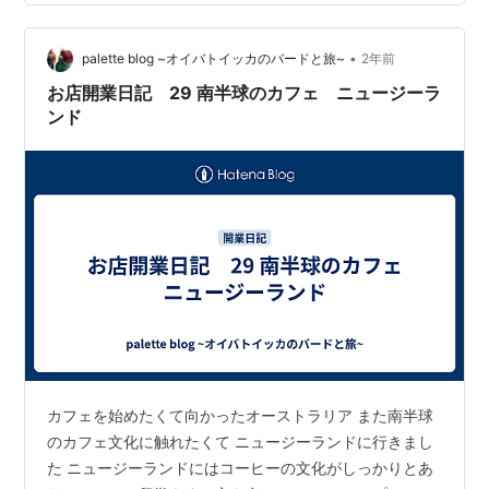
も高め シーンリングがくるくる 外との境界線も曖昧で
気持ちのいい潮風が通っています ナチュラルな華やかさ
そんな雰囲気のいカフェにたくさん出会えました フレッ
•
palette blog ~オイバトイッカのバードと旅~
2年前
シュなジ…
お店開業日記 29 南半球のカフェ ニュージーラ
ンド
カフェを始めたくて向かったオーストラリア また南半球
のカフェ文化に触れたくて ニュージーランドに行きまし
た ニュージーランドにはコーヒーの文化がしっかりとあ