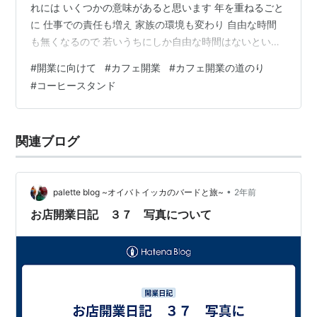
れには いくつかの意味があると思います 年を重ねるごと
に 仕事での責任も増え 家族の環境も変わり 自由な時間
も無くなるので 若いうちにしか自由な時間はないという
考え 経験や体験 若いうちに行った失敗は 取り返しが効
#
開業に向けて
#
カフェ開業
#
カフェ開業の道のり
くので どんどん経験を積み重ねた方がいい 若いうちに経
#
コーヒースタンド
験の蓄積をしていこう という考え 大きく分けて このよ
うに分かれると思います 20代の頃 自分の周りにも 「若
いうちにあそんだほうがいいよ」 「なんでも出来るのは
関連ブログ
わかいうちだけ」 「家族ができたらなにもできないか
ら」 と …
•
palette blog ~オイバトイッカのバードと旅~
2年前
お店開業日記 ３７ 写真について