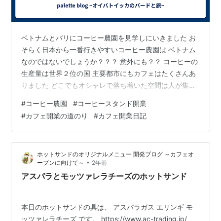
ベトナムとバリにコーヒー農園を見学しにいきました お
そらく日本から一番行きやすいコーヒー農園は ベトナム
なのではないでしょうか？？？ 意外にも？？ コーヒーの
生産量は世界２位の国 主要都市にもカフェはたくさんあ
りました どこでもオシャレで落ち着いた空間は人が集ま
っています ベトナムではダラットという都市に行きまし
#
コーヒー農園
#
コーヒースタンド開業
た 一番有名な生産地はバンメトートという都市なのです
#
カフェ開業の道のり
#
カフェ開業日記
が ダナンから行きやすいダラットに向かいました 初めて
海外で長距離移動をしたのも初めて 寝台列車、バス移動
を駆使して到着というなかなかのハードプランでした ダ
ホットサンドのオリジナルメニュー 開発ブログ ～カフェオ
ラットという都市は日本でいうところの軽井沢のような
•
ープンに向けて～
2年前
ところらしいです 避暑地ら…
アスパラとモッツァレラチーズのホットサンド
本日のホットサンドの具は、 アスパラガス エリンギ モ
ッツァレラチーズ です。 https://www.ac-trading.jp/