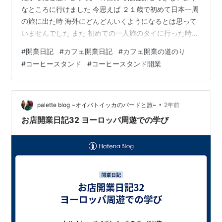
なところに行けました 今思えば ２１歳で初めて日本一周
の旅に出た時 海外にどんどんいくようになるとは思って
いませんでした また 初めての一人旅のタイに行った時点
では 何十日も海外で過ごすことを思い描いていませんで
#
開業日記
#
カフェ開業日記
#
カフェ開業の道のり
した そうやって足を運ぶことによって 「ここにこれた
#
コーヒースタンド
#
コーヒースタンド開業
な」 「次はあこに行きたい」 「違う文化を見たい」 い
つの間にか興味が広がることで 自分の中のマップが大き
くなっていくのを感じました 一歩ずつ遠くにいくことで
恐怖心や抵抗感などよりも 「できるだろう！」と 自信が
•
palette blog ~オイバトイッカのバードと旅~
2年前
ついてきたような…
お店開業日記32 ヨーロッパ周遊での学び