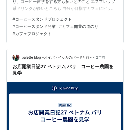
り、コーヒー留学をする方も多いとのこと エスプレッソ
系ドリンクが多いところも 自分が目指すカフェにピッタ
リのコーヒー文化です 南半球の都市は 住みやすい都市ラ
#
コーヒースタンドプロジェクト
ンキングでも常に上位にはいっているため 人々の幸福が
#
コーヒースタンド開業
#
カフェ開業の道のり
詰まっている気がします 「幸福とは何か」 おそらく全て
#
カフェプロジェクト
の人の問いでしょう 自分の中で少しでもその形が見える
ような旅ができたらいい。 そんなテーマで向かいました
年末年始に向かったので 当たり前のことなのですが 南半
球では夏になります …
•
palette blog ~オイバトイッカのバードと旅~
2年前
お店開業日記27 ベトナム バリ コーヒー農園を
見学