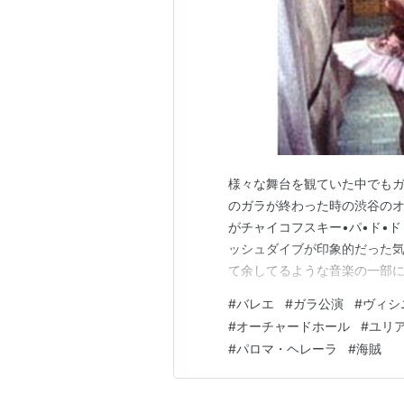
様々な舞台を観ていた中でもガ
のガラが終わった時の渋谷のオ
がチャイコフスキー•パ•ド•
ッシュダイブが印象的だった気
て余してるような音楽の一部に
ダンサーならでは、ヴィシニョ
#
バレエ
#
ガラ公演
#
ヴィシ
ほんとすごくて、 会場にいる
#
オーチャードホール
#
ユリ
錯覚しそうになった。 でもヴ
#
パロマ・ヘレーラ
#
海賊