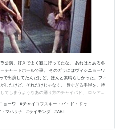
ラ公演、好きでよく観に行ってたな。 あれはとある冬
ーチャードホールで事。 そのガラにはヴィシニョーワ
ドゥで出演してたんだけど、ほんと素晴らしかった。フィ
がしたけど、それだけじゃなく、 長すぎる手脚を、持
してしまうようなあの踊り方のチャイパド、 ロシアの
ーワならではだったよ。 当時ヴィシニョーワの人気は
ニョーワ
#
チャイコフスキー・パ・ド・ドゥ
人達のほとんどがヴィシニョーワ目当てかもしれないと
ア・マハリナ
#
ライモンダ
#
ABT
ィシニョーワ、騒がれたり…