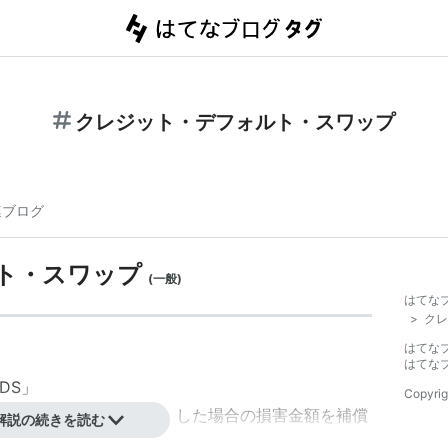
クレジット・デフォルト・スワップ
連ブログ
ト・スワップ
(
一般
)
はてな
>
クレ
はてな
はてな
DS
」
Copyrig
フォルト（債務不履行）した場合の損害金額を補償
解説の続きを読む
と「プロテクション」をスワップする保険的な契