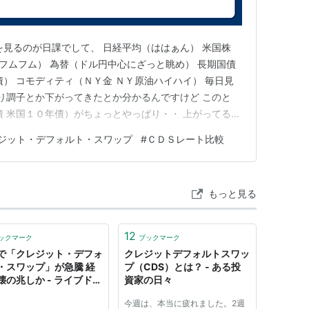
指数
、
プレミアム
、
プロテクション
、
デフォルト
、
国
を見るのが日課でして、 日経平均（ははぁん） 米国株
ムローン
ク フムフム） 為替（ドル円中心にざっと眺め） 長期国債
債） コモディティ（ＮＹ金 ＮＹ原油ハイハイ） 毎日見
がり調子とか下がってきたとか分かるんですけど このと
債 米国１０年債）がちょっとやっぱり・・ 上がってるん
日本１０年国債利回り Moody'sの米国債格下げで 米国
ジット・デフォルト・スワップ
#
ＣＤＳレート比較
０％ 債券の利回りが上がるってことは その価値 価格が
もっと見る
12
ックマーク
ブックマーク
で「クレジット・デフォ
クレジットデフォルトスワッ
・スワップ」が急騰 経
プ（CDS）とは？ - ある投
壊の兆しか - ライブドア
資家の日々
ース
今週は、本当に疲れました。2週