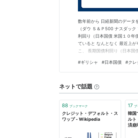
関連用語
クレジット・デリバティブ
、
CDS
数年前から 日経新聞のデータ
債
、
国債利回り
、
社債
、
サブプライ
（ダウ Ｓ＆Ｐ500 ナスダッ
利回り（日本国債 米国１０年
参照
ていると なんとなく 最近上
こ、 長期国債利回り（日本国
リスト::経済関連
ですよね 昨日は １．５１５％ 
#
ギリシャ
#
日本国債
#
クレ
債も上がってますね ４．６０
下がるってことを意…
ネットで話題
88
17
ブックマーク
ブ
クレジット・デフォルト・ス
韓国
ワップ - Wikipedia
ルト
済崩
ニュ