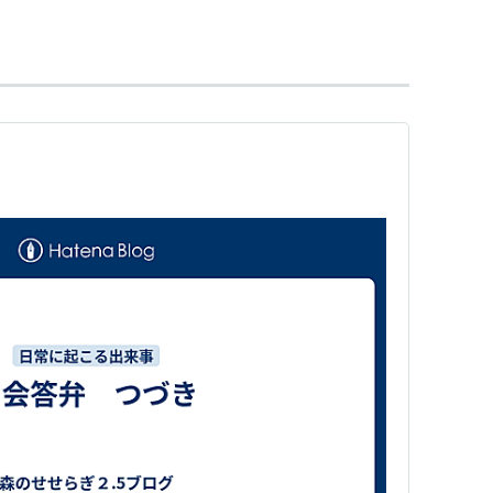
、債権債務関係から切り離されて売買されるもので
、債権・債務の有無にかかわらず、CDS契約に基づ
い手は、債権者以外の第三者でも可能であり、CDSの
うわけではない。信用リスクをヘッジしたい者が、
定の「プレミアム」を支払う代わりに、期間中のデフ
をCDSの売り手から買い取って、当該期間中にデフ
テクション」を買い取った者が、CDSの売り手から
という仕組み。 信用リスクを第三者に移転させる
「プレミアム」の指数を変化させるが、保証した支払
のが備わっているわけではない。
ップ
、
クーポンスワップ
、
エクイティスワップ
、
通
ワップ
、
トータル・レート・オブ・リターン・スワ