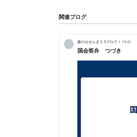
約。リスクの「プロテクション」が
あり、デフォルト発生による損害は
関連ブログ
いて支払うことになる。CDSの買
売り手は、債務を保証する立場とい
CDSの買い手として、期間中に一
•
森のせせらぎ２.5ブログ
1年前
ォルトに対する「プロテクション」
国会答弁 つづき
ォルトが発生した場合には、「プロ
損失相当額を受け取ることができる
CDSは、保証利率の推移によって
いを担保する準備金制度のようなも
「スワップ」に関する用語
スワップ取引
、
スワップ
、
金利スワ
貨スワップ
、
為替スワップ
、
商品ス
ップ