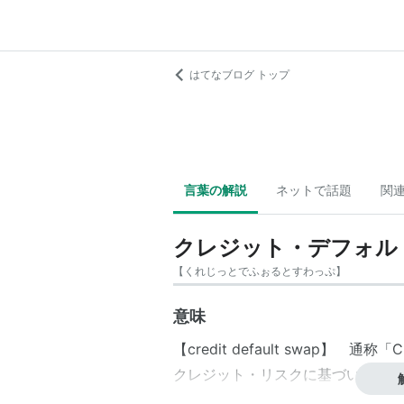
はてなブログ トップ
言葉の解説
ネットで話題
関
クレジット・デフォル
【
くれじっとでふぉるとすわっぷ
】
意味
【credit default swap】 通称「
C
クレジット・リスクに基づいて、デ
してもらうために、「プレミアム」