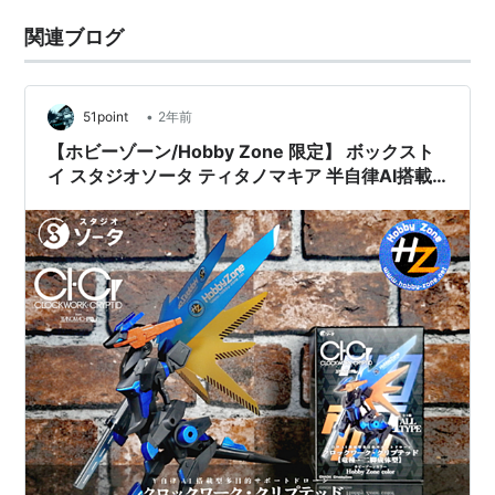
関連ブログ
•
51point
2年前
【ホビーゾーン/Hobby Zone 限定】 ボックスト
イ スタジオソータ ティタノマキア 半自律AI搭載
型多目的サポートドローン クロックワーク・クリ
プテッド 竜種・二脚成体型 ホビーゾーンカラー
レビュー