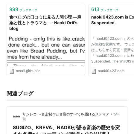
999
613
ブックマーク
ブックマーク
食べログの口コミに見る人間心理 ―麻
naoki0423.com is Ex
薬と性とトラウマと― · Naoki Orii's
Suspended.
blog
「 naoki0423.com 
が無効な状態です。 ウェ
はこちらから変更・更新
「 naoki0423.com 」is Ex
Suspended. The WHOIS is
mrorii.github.io
naoki0423.com
関連ブログ
•
サンレコ 〜音楽制作と音響のすべてを届けるメディア
5年
前
SUGIZO、KREVA、NAOKIが語る音楽の歴史を変
えた名機〜レコーディング現場へのDAW導入