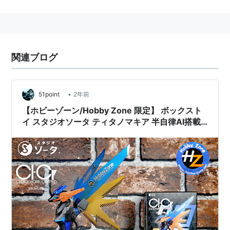
名前
なまえ
別名
肩書き
解説
前田
まえだな
NAOKI
作曲家
-
尚紀
おき
MAEDA
関連ブログ
神楽
かぐらざ
-
作曲家
-
坂直
かなおき
樹
•
51point
2年前
久弥
ひさやな
-
シナリオ
-
【ホビーゾーン/Hobby Zone 限定】 ボックスト
直樹
おき
ライター
イ スタジオソータ ティタノマキア 半自律AI搭載
型多目的サポートドローン クロックワーク・クリ
浦沢
うらさわ
-
漫画家
-
プテッド 竜種・二脚成体型 ホビーゾーンカラー
直樹
なおき
レビュー
田中
たなかな
-
芸人
ココリコ
直樹
おき
田中
たなかな
-
野球
福岡ソフトバン
直樹
おき
選手
クホークス
保阪
ほさかな
-
俳優
-
尚希
おき