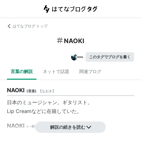
はてなブログ トップ
NAOKI
このタグでブログを書く
言葉の解説
ネットで話題
関連ブログ
NAOKI
(
音楽
)
【
なおき
】
日本のミュージシャン。ギタリスト。
Lip Creamなどに在籍していた。
NAOKI
(
一般
)
【
なおき
解説の続きを読む
】
リスト::日本人男性の愛称