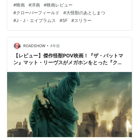
#
映画
#
洋画
#
映画レビュー
#
クローバーフィールド
#
大怪獣のあとしまつ
#
J・J・エイブラムス
#
SF
#
スリラー
•
ROADSHOW
4年前
【レビュー】傑作怪獣POV映画！『ザ・バットマ
ン』マット・リーヴスがメガホンをとった『クロ
ーバーフィールド HAKAISHA』（2008）