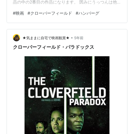
品の中の2番目の作品になります。 因みにうっつんは他
の2作品(はかいしゃ、パラドックスも視聴済みです) 観る
#
映画
#
クローバーフィールド
#
ハンバーグ
順番めちゃくちゃやないかい！！ ネットフリックスさ
ん！ちゃんと順番守って配信してくれなきゃ困るでしか
し！ でもパラドックスは前日譚的話だから問題はありま
•
せんでしたぜ！ 観たと言っても2作品とも観たのは確か2
★気ままに自宅で映画観賞★
5年前
年前ぐらいだったと思うので記憶は曖昧です。 てか殆ど
クローバーフィールド・パラドックス
覚えていません。 …