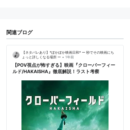
クローバーフィールド
(
コンピュータ
)
【
くろーばーふぃーるど
】
株式会社クローバーフィールド
大阪市中央区のソフトウェア会社
関連ブログ
【ネタバレあり】*ぽかぽか映画日和* ー 秒でその映画にち
•
ょっと詳しくなる場所 ー
1年前
【POV視点が怖すぎる】映画『クローバーフィー
ルド/HAKAISHA』徹底解説！ラスト考察