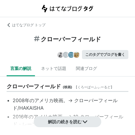
はてなブログ トップ
クローバーフィールド
このタグでブログを書く
言葉の解説
ネットで話題
関連ブログ
クローバーフィールド
(
映画
)
【
くろーばーふぃーるど
】
2008年の
アメリカ映画
。→
クローバーフィール
ド/HAKAISHA
2016年の
アメリカ映画
。→
10 クローバーフィール
解説の続きを読む
ド・レーン