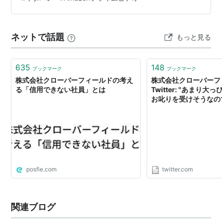
どまでに多くの人々の心を掴んだのか。今回は、その魅
力と謎に包まれたストーリーを徹底的に掘り下げていき
ます。
ネットで話題
もっと見る
635
148
ブックマーク
ブックマーク
株式会社クローバーフィールドの考え
株式会社クローバーフィ
る「信用できない社員」とは
Twitter: "あまり
お叱りを受けそうなの
のところ、いい歳して
の人は信用しないし、
がいるかどうかで信用
うことなんです。 結
し経験の有無も重要で
posfie.com
twitter.com
関連ブログ