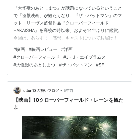
『大怪獣のあとしまつ』が話題になっているということ
で「怪獣映画」が観たくなり、『ザ・バットマン』のマ
ット・リーヴス監督作品『クローバーフィールド
HAKAISHA』を高校の時以来、およそ14年ぶりに鑑賞。
今回は、あらすじ、感想、キャストについてお届け！
#
映画
#
映画レビュー
#
洋画
#
クローバーフィールド
#
J・J・エイブラムス
#
大怪獣のあとしまつ
#
ザ・バットマン
#
SF
•
uttun13の勢いブログ
5年前
【映画】10クローバーフィールド・レーンを観た
よ