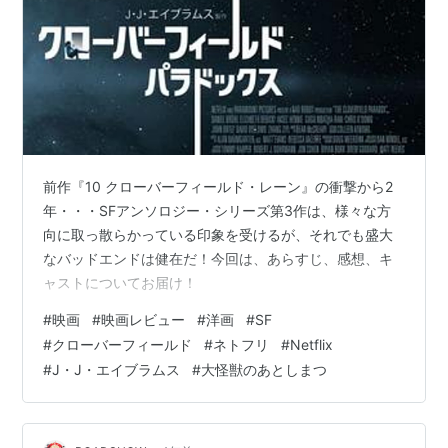
前作『10 クローバーフィールド・レーン』の衝撃から2
年・・・SFアンソロジー・シリーズ第3作は、様々な方
向に取っ散らかっている印象を受けるが、それでも盛大
なバッドエンドは健在だ！今回は、あらすじ、感想、キ
ャストについてお届け！
#
映画
#
映画レビュー
#
洋画
#
SF
#
クローバーフィールド
#
ネトフリ
#
Netflix
#
J・J・エイブラムス
#
大怪獣のあとしまつ