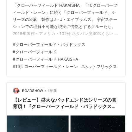
「クローバーフィールド HAKAISHA」「10クローバーフ
ィールド・レーン」に続く「クローバーフィールド」シ
リーズの3弾。 製作はJ・J・エイブラムス。 宇宙ステー
ションでの理解不可能な現実に愕然とするクルーたち。
2018年製作・アメリカ・102分 ネタバレ度40%くらい ス
トーリー 地球のエネルギーが枯渇、深刻化した近未来。
#
クローバーフィールド・パラドックス
各国の化学者たちが集まり宇宙ステーションで実験中、
#
クローバーフィールド
事故で次元のずれが生じ、恐ろしい現象が起きてしま
#
クローバーフィールド HAKAISHA
う。 こんな内容です。 いかにもSF!って雰囲気の作品で
#
10クローバーフィールド・レーン
#
ネットフリックス
すね。 宇宙ステーションやクルーたち、専門用語もあり
なので男性向きかも。 次元のずれ、というのが曖昧なの
だけど・…
•
ROADSHOW
4年前
【レビュー】盛大なバッドエンドはシリーズの真
骨頂！『クローバーフィールド・パラドックス』
（2018）