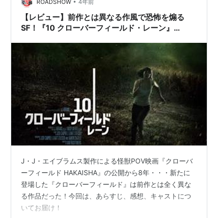
•
ROADSHOW
4年前
【レビュー】前作とは異なる作風で恐怖を煽る
SF！『10 クローバーフィールド・レーン』
（2016）
J・J・エイブラムス製作による怪獣POV映画『クローバ
ーフィールド HAKAISHA』の公開から8年・・・新たに
登場した『クローバーフィールド』は前作とは全く異な
る作品だった！今回は、あらすじ、感想、キャストにつ
いてお届け！