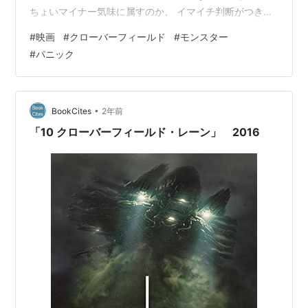
ちょいマイナー気味に属すのか、 イマイチ判断がつきま
せんが、一応B級映画カテゴリーとさせていただきます。
#
映画
#
クローバーフィールド
#
モンスター
登場人物が回し続けていたホームビデオの映像を元とし
#
パニック
て作った ドキュメンタリー映画の体で、ニューヨークに
起こった騒動を描いています。 第三者視点が無く、親切
な状況説明といったものもありませんが、 突然にエイリ
アン的な外宇宙巨大生命体が地球に襲来したという感じ
•
BookCites
2年前
の パニック系SF作品です。 お…
「10 クローバーフィールド・レーン」 2016