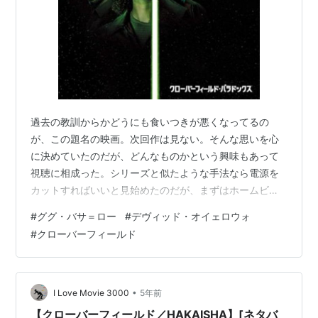
過去の教訓からかどうにも食いつきが悪くなってるの
が、この題名の映画。次回作は見ない。そんな思いを心
に決めていたのだが、どんなものかという興味もあって
視聴に相成った。シリーズと似たような手法なら電源を
カットすればいいと見始めたのだが、まずはホームビデ
オではなかったことで安堵のため息が漏れた。2018年の
#
ググ・バサ＝ロー
#
デヴィッド・オイェロウォ
本作は同名タイトルのHAKAISHAの前日譚にあたる。な
#
クローバーフィールド
んでも製作費がかさみ過ぎたので劇場公開は断念したと
か。素人考えではそこで収益を上げて取り戻したいと考
えるのだろうが、裏事情がいろいろあるようだ。ただ、
言われてみればこの映画はスケール感も十分だし船内の
•
I Love Movie 3000
5年前
造りなどは目を凝らすほど凝っている。映像も…
【クローバーフィールド／HAKAISHA】[ネタバ