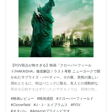
【POV視点が怖すぎる】映画『クローバーフィール
ド/HAKAISHA』徹底解説！ラスト考察 ニューヨークで開
かれたサプライズ・パーティー。その夜、突然の激しい
揺れとともに、街はパニックに陥る。友人との感動的な
再会を記録するはずだったビデオカメラは、得体の知れ
ない“何か”による破壊の瞬間を映し始める。このファウン
#
映画レビュー
#
映画感想
#
クローバーフィールド
ド・フッテージ（Found Footage）形式で描かれた衝撃
#
Cloverfield
#
J・J・エイブラムス
#
POV
作『クローバーフィールド/HAKAISHA』は、なぜこれほ
#
ネタバレ
#
Amazonプライムビデオ