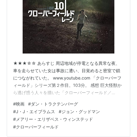
★★★☆☆ あらすじ 周辺地域が停電となる異常な夜、
車を走らせていた女は事故に遭い、目覚めると密室で鎖
につながれていた。 www.youtube.com 「クローバーフ
ィールド」シリーズ第２作目。103分。 感想 巨大怪獣か
ら逃げ惑う人々を描いた「クローバーフィールド／
HAKAISYA」の続編だが、前作とのつながりはない。た
#
映画
#
ダン・トラクテンバーグ
だ、巨大怪獣に襲撃された世界という設定は共通してお
#
J・J・エイブラムス
#
ジョン・グッドマン
り、精神的続編という位置づけのようだ。前作のような
#
メアリー・エリザベス・ウィンステッド
パニック映画を想像していたら、全然テイストの違うも
#
クローバーフィールド
のが始まったので、いきなり戸惑ってしまった。 主人公
は、事故から目覚めたら見知らぬ密室に監禁されていた