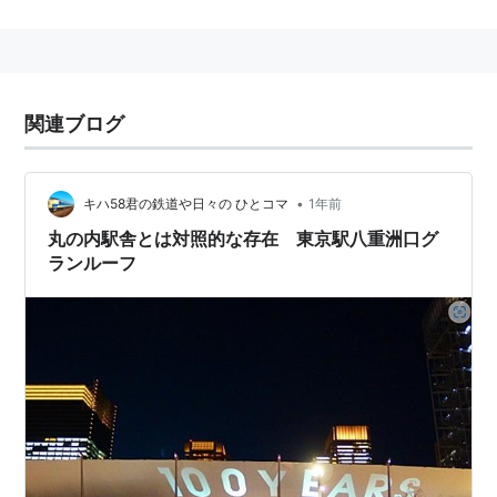
を覆うように、長さ約230mの膜状の大屋根が架かる。
1、2階部分は主に、歩行者空間やペデストリアンデッキ
として活用、一部をみどりの窓口や高速バスのりば、店
舗とする。
関連ブログ
2階デッキは、ノースタワー内の百貨店2階フロアおよ
びサウスタワーの2階オフィスと直結、壁面緑化やドラ
イミスト設置、公衆無線LANサービス提供なども行う。
•
キハ58君の鉄道や日々の ひとコマ
1年前
店舗は鉄道会館が運営し、1-3階に5店、地下1階に10店
丸の内駅舎とは対照的な存在 東京駅八重洲口グ
ランルーフ
の計15店舗。地下2、3階は駐車場（約120台分）とす
る。
駅前広場（2014年秋完成予定）は交通結節点機能の強
化、鉄道と二次交通との円滑な乗換、歩行者空間拡充を
目的に整備を進めている。駅前の交通広場（約
10,700m²）にはバスバースとタクシー上向上を配置
し、新たに50台分のタクシープールと、7バース分の一
般車乗降場を整備する。広場はシラカシなどで緑化し、