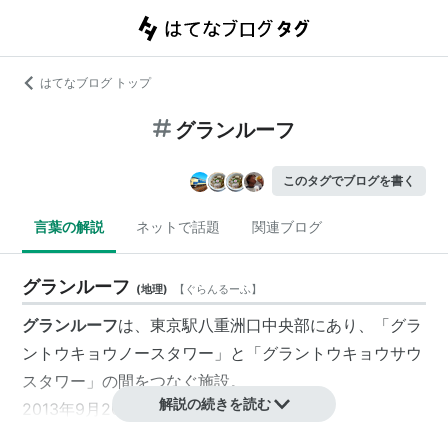
はてなブログ トップ
グランルーフ
このタグでブログを書く
言葉の解説
ネットで話題
関連ブログ
グランルーフ
(
地理
)
【
ぐらんるーふ
】
グランルーフ
は、東京駅八重洲口中央部にあり、「グラ
ントウキョウノースタワー」と「グラントウキョウサウ
スタワー」の間をつなぐ施設。
解説の続きを読む
2013年9月20日完成予定。
地上3階、地下3階建てで、開発面積約14,000m²。全体