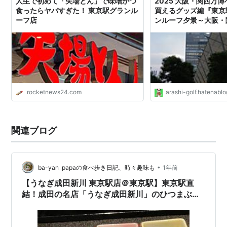
人生で初めて「矢場とん」で味噌かつ
2025 大阪・関西万博
食ったらヤバすぎた！ 東京駅グランル
買えるグッズ編『東京
ーフ店
ンルーフ夕景～大阪・
シャルストア大丸店』 
ミステリーの日々２
rocketnews24.com
arashi-golf.hatenablo
関連ブログ
•
ba-yan_papaの食べ歩き日記、時々趣味も
1年前
【うなぎ成田新川 東京駅店＠東京駅】東京駅直
結！成田の名店「うなぎ成田新川」のひつまぶし
が絶品！