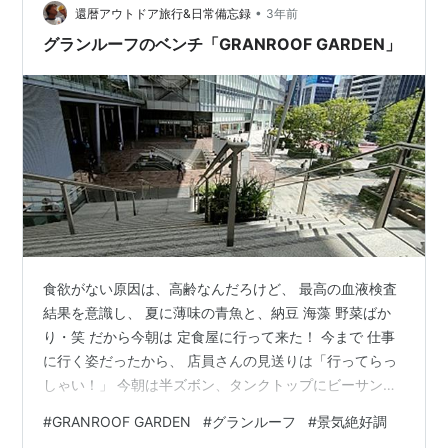
•
還暦アウトドア旅行&日常備忘録
3年前
グランルーフのベンチ「GRANROOF GARDEN」
食欲がない原因は、高齢なんだろけど、 最高の血液検査
結果を意識し、 夏に薄味の青魚と、納豆 海藻 野菜ばか
り・笑 だから今朝は 定食屋に行って来た！ 今まで 仕事
に行く姿だったから、 店員さんの見送りは「行ってらっ
しゃい！」 今朝は半ズボン、タンクトップにビーサン
姿。 髪も女性のショートヘア風まで伸びた。 「え！どう
#
GRANROOF GARDEN
#
グランルーフ
#
景気絶好調
したの？」 「辞めるんだ。今日も休みなんだよ・笑」 行