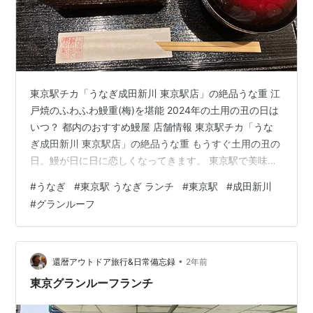
東京駅チカ「うなぎ成田新川 東京駅店」の絶品うな重 江
戸焼のふわふわ鰻重(梅)を堪能 2024年の土用の丑の日は
いつ？ 都内のおすすめ鰻屋 店舗情報 東京駅チカ「うな
ぎ成田新川 東京駅店」の絶品うな重 もうすぐ土用の丑の
日。鰻が日に日に恋しくなってきます。 東京駅で美味し
い鰻を楽しみたい方におすすめなのが「うなぎ成田新川
#
うなぎ
#
東京駅 うなぎ ランチ
#
東京駅
#
成田新川
東京駅店」です。 お店は東京駅八重洲口からすぐのグラ
#
グランルーフ
ンルーフ地下に位置し、アクセスも抜群。 鰻と言えば成
田。 川豊さんなどと並び、この新川さんも成田に本店を
構える名店で、東京駅にいながら本格的な鰻を堪能でき
ます。 【ふるさと納税】うなぎ 成田名物 川豊のうなぎ
•
還暦アウトドア旅行&日常備忘録
2年前
国産 上蒲焼 …
東京グランルーフランチ