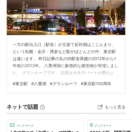
灌水として雨水や中水を利用、風車付きのポール照明で
風力発電を行う。
外堀通り沿いにはサウスタワー建設時に出土した江戸城
外堀の石垣の一部を活用した石垣を整備する。
一方の駅出入口（駅舎）が立派で反対側はこじんまり、
という札幌・金沢・博多など駅がほとんどの中、東京駅
は違います。 昨日記事の丸の内駅舎再建の2012年から1
年後の2013年。 八重洲側に象徴的な建造物が登場しまし
た。 グランルーフです。 以前は大丸デパートが壁のよう
に建っていたところが、開放的な大屋根になりました。
#
東京駅
#
八重洲
#
グランルーフ
#
東京駅100周年
丸の内駅舎と違ったカラーを打ち出せたのが2014年。 東
京駅開業100周年のときです。 写真の通り、グランルー
フに”100YEARS”の文字が浮かび上がりました。 記念と
ネットで話題
もっと見る
してナカナカな趣向です。 そんなグランルーフは春先に
桜とのコラボがあったりします。 商業的な意味合いの強
い八重洲…
32
9
ブックマーク
ブックマーク