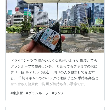
ドライTシャツで 温かいような肌寒いような 散歩がてら
グランルーフで屋外ランチ。 と言ってもファミマのおに
ぎり一個 JPY 155（税込） 周りの人を観察してみます
と、 千切りキャベツのパックに唐揚げとか 手持ち弁当と
か〜皆さん健康食、笑 風が気持ち良い季節です。
#
東京駅
#
グランルーフ
#
ランチ