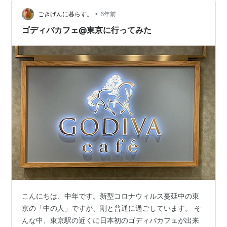
よね、多分。これだけ待ってなくなるよりかはいいや。
ということでお店へ。自分が先に行きます。 ドタキャン
•
ごきげんに暮らす。
6年前
もありというとこだったので予約はしませ…
ゴディバカフェ@東京に行ってみた
こんにちは、中年です。新型コロナウィルス蔓延中の東
京の「中の人」ですが、割と普通に過ごしています。 そ
んな中、東京駅の近くに日本初のゴディバカフェが出来