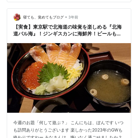
き交う人、店員さんの動きを観察しながら、 有線は中森
明菜ちゃんの「少女A」 定食の美味しさに加え、雰囲気
•
が食欲を増す。 夜勤明けで食べて、寝るには良いのだ
寝ても、覚めてもブログ
3年前
が、 60過ぎの年寄りには、少々量が多く満腹。 グラン
【実食】東京駅で北海道の味覚を楽しめる『北海
ルーフのベンチに座っ…
道バル海』！ジンギスカンに海鮮丼！ビールもご
ざれ！【食べログ無料クーポンでザンギ盛り盛
り】＠東京駅グランルーフ
今週のお題「何して遊ぶ？」 こんにちは、ぽんです いつ
も訪問ありがとうございます 楽しかった2023年のGWも
終わりですねー みなさんは、悔いなく過ごせましたか？