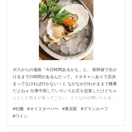
ボスからの連絡「今日時間あるかも」と。 新幹線で出か
けるまでの時間があるんだって。ドタキャンありで店決
まってなければ行かない！と なかなかのわがままで横暴
だよねｗ 仕事中探していろいろお店を提案したけどちゃ
んとした答えが返ってこない。どうなのか聞いたら全部
それなりにいい、らしい。なら良かった。 で自分が気に
#
牡蠣
#
オイスターバー
#
東京駅
#
グランルーフ
なっていたところに行くことになりました。 自分は仕事
#
ワイン
早く終わるんですよ。買い物したりあちこち行った
り。。 で結局４時間待ちですｗ恋人でもしないことです