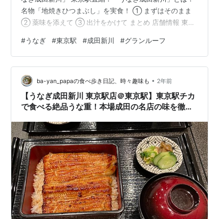
名物「地焼きひつまぶし」を実食！ ① まずはそのまま
② 薬味を添えて ③ 出汁をかけて まとめ 店舗情報 東京
駅直結！成田の名店「うなぎ成田新川」のひつまぶしは
#
うなぎ
#
東京駅
#
成田新川
#
グランルーフ
絶品！ 東京駅で味わう本格うなぎ！成田の名店「うなぎ
成田新川」 東京駅直結の「うなぎ成田新川 東京駅店」で
うなぎランチ。 うなぎで有名な千葉・成田に本店を構え
•
る老舗の直営店で、本格的な地焼きうなぎを味わえま
ba-yan_papaの食べ歩き日記、時々趣味も
2年前
す。 今回頂いたのは「地焼きひつまぶし」。一度で三度
【うなぎ成田新川 東京駅店＠東京駅】東京駅チカ
楽しめる贅沢な一品です。…
で食べる絶品うな重！本場成田の名店の味を徹底
解説！