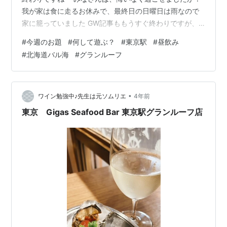
我が家は食に走るお休みで、最終日の日曜日は雨なので
家に籠っていました GW記事ももうすぐ終わりですが、
楽しいお休みにすることができました 今回は両親と行っ
#
今週のお題
#
何して遊ぶ？
#
東京駅
#
昼飲み
た東京駅地下にある『北海道バル 海』さんのレポートで
#
北海道バル海
#
グランルーフ
す 新幹線のお見送りの前に、みんなでごはんを食べまし
た 予約できるお店が少なかった中、このお店は予約でき
たので良かったです 海鮮が多い外食でしたが、海鮮はい
くら食べてもいいものですね～ バルということで、お酒
•
ワイン勉強中♪先生は元ソムリエ
4年前
に合うメニューもたくさ…
東京 Gigas Seafood Bar 東京駅グランルーフ店