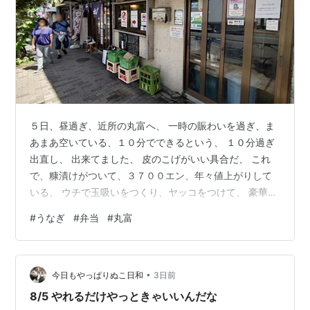
５日、昼過ぎ、近所の丸富へ、 一時の賑わいを過ぎ、ま
あまあ空いている、１０分でできるという、 １０分過ぎ
出直し、 出来てました、 皮のこげがいい具合だ、 これ
で、糠漬けがついて、３７００エン、年々値上がりして
いる、 ウチで玉吸いをつくり、ヤッコをつけて、 豪華な
昼メシだ、 キュウリの古漬けがなんともいい味
#
うなぎ
#
弁当
#
丸富
だ・・・、
•
今日もやっぱりぬこ日和
3日前
8/5 やれるだけやっときゃいいんだな