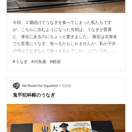
今回、２週続けてうなぎを食べてしまった私たちです
が、こちらに住むようになった当初は、うなぎが普通
に、身近にあるのにちょっと驚きました。 最近は北海道
でも普通にうなぎ、食べるかもしれませんが、私が子供
の頃はうなぎなんて食べませんでした。っていうか、う
なぎが食べられるお店（うなぎ屋さん）ってなかったと
#
うなぎ
#
川魚屋
#
鮒栄
思う。 もちろん、こちらでもうなぎは高級で、普段、普
通に食べるものではないかもしれませんが、北海道の場
合（昔は）、高級とかの理由ではなく食べる習慣がなか
•
ったと思う。 同じ高級な食べ物でも、お寿司はあった
No Room for Squares!
6日前
し、お寿司屋さんもありましたが。 京都市内や宇治は海
鬼平犯科帳のうなぎ
がないこともあるし、巨椋池の名残もあって「川魚屋…