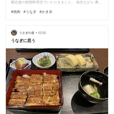
園近接の韓国料理店でいただきました。 残念ながら 農園
のハウスには高温すぎて入れず😅 ５０度近くになってる
#
焼肉
#
うなぎ
#
かき氷
そうで・・・大丈夫かマンゴー。 韓国のミルク氷にたっ
ぷりかかった果肉 美味しかった～。 ★雪花(ゆきのはな)
佐賀県三養基郡上峰町923-10 更に ここで買ったキムチ
•
が私の味覚にヒットしました。 タコのキムチが 美味～
うさぎの道
6日前
ぃ！辛さも丁度いい～！ 午前中に寄った蒲鉾屋で買った
うなぎに思う
練り物…