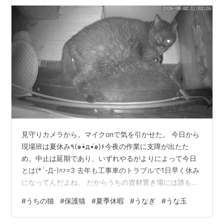
見守りカメラから。マイクonで気を引かせた。 今日から
現場班は夏休み٩(๑•̀д•́๑)۶今夜の作業に支障が出たた
め。中止は延期であり、いずれやるがよりによって今日
とは(*´-Д-)ﾊｧ=3 去年も工事車のトラブルで1日早く休み
になってんだよね。 だからうちの資材置き場には誰も居
ないと思いきや、H班のᏚ主任、うちのリーダー格が来
#
うちの猫
#
保護猫
#
夏季休暇
#
うなぎ
#
うな玉
て、長期休みなので作業車の鍵などを親会社事務所に持
っていくと。ついでに「黒バインド持っていくから ˙³˙ )