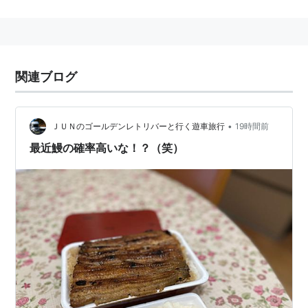
うなぎ
(
スポーツ
)
【
うなぎ
】
ネット上での
阿部慎之助
選手のあだ名。
顔が
ウナギイヌ
に似ていることに由来する。
関連ブログ
•
ＪＵＮのゴールデンレトリバーと行く遊車旅行
19時間前
最近鰻の確率高いな！？（笑）