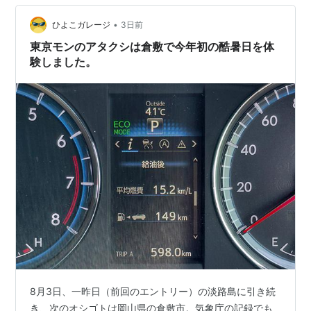
ﾉ"」 あっぶねー( •̀ - •́;)ﾄﾞｷﾄﾞｷ 使う日までに巻けばと3日
•
計画だったけど巻ききったのが功を奏した。安心して終
ひよこガレージ
3日前
わり。 アフター土用の丑として値下…
東京モンのアタクシは倉敷で今年初の酷暑日を体
験しました。
8月3日、一昨日（前回のエントリー）の淡路島に引き続
き、次のオシゴトは岡山県の倉敷市。気象庁の記録でも