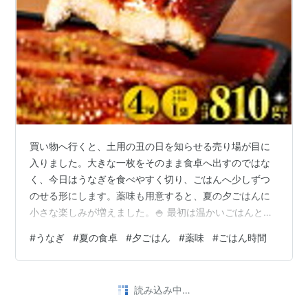
買い物へ行くと、土用の丑の日を知らせる売り場が目に
入りました。大きな一枚をそのまま食卓へ出すのではな
く、今日はうなぎを食べやすく切り、ごはんへ少しずつ
のせる形にします。薬味も用意すると、夏の夕ごはんに
小さな楽しみが増えました。🍚 最初は温かいごはんとう
なぎだけで味わい、次はねぎやのりを添えます。同じ器
#
うなぎ
#
夏の食卓
#
夕ごはん
#
薬味
#
ごはん時間
の中でも、合わせるものを変えると香りや食感の印象が
変わりました。食べる順番を決めすぎず、そのときの気
分で選べるのが気楽です。 食卓には冷たいお茶と、さっ
読み込み中…
ぱりした野菜も並べました。主役を一つ決めると、ほか