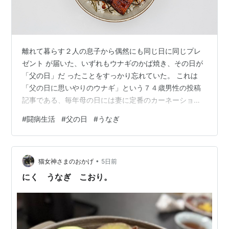
離れて暮らす２人の息子から偶然にも同じ日に同じプレ
ゼント が届いた、いずれもウナギのかば焼き、その日が
「父の日」だ ったことをすっかり忘れていた。 これは
「父の日に思いやりのウナギ」という７４歳男性の投稿
記事である、毎年母の日には妻に定番のカーネーション
等素敵 なプレゼントが届くが父の日にはもらった記憶が
#
闘病生活
#
父の日
#
うなぎ
なかったとい う、ただ昨年闘病生活を送ってたこともあ
り健康を気遣い好物 のウナギを送ってくれた、そんな息
子さんの思いやりに感動し たという内容だった。 この記
•
事を読んで１５年前に亡くなった父のことを思い出し
猫女神さまのおかげ
5日前
た、 生前、父の日には好物のさくらんぼを送ってた、私
にく うなぎ こおり。
がさくらん ぼの産地山形県に転勤で…