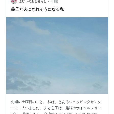
•
い。 池波先生は、うなぎについても何度も繰り返し描写
よゆうのある暮らし
8日前
している。ぶつ切りで焼くだけの下魚料理だったうなぎ
義母と夫にきれそうになる私
が、背開き蒲焼に進化するプロセスを描いている。う
な…
先週の土曜日のこと。 私は、とあるショッピングセンタ
ーに一人いました。 夫と息子は、趣味のサイクルショッ
プへ。 終わったら、合流することになっていたのです