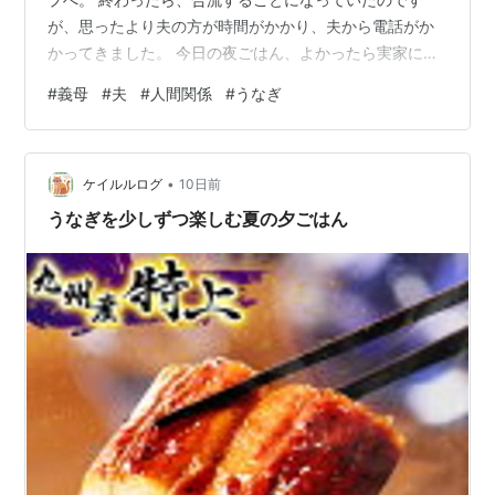
が、思ったより夫の方が時間がかかり、夫から電話がか
かってきました。 今日の夜ごはん、よかったら実家に行
かないか？とのこと。 その前日、夫は義母を業務スーパ
#
義母
#
夫
#
人間関係
#
うなぎ
ーへ連れて行きました。 一人暮らしの義母、なぜか業務
スーパーが好き。 週１くらいのペースで行きたがって、
夫が連れて行っています。 その時に、ウナギを買って、
•
日曜日、家に来てウナギでも食べない？と夫に言ったの
ケイルルログ
10日前
ですが、日曜日は、息子が早朝から自転車に乗ることに
うなぎを少しずつ楽しむ夏の夕ごはん
なってたので、夜は疲れてどうなるかわ…