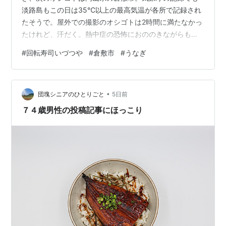
淡路島もこの日は35℃以上の最高気温が各所で記録され
たそうで。屋外での撮影のオシゴトは2時間に満たなかっ
たけれど、汗だく。熱中症の恐怖におののきながらも、
ほうほうの体でなんとか乗り切って目的地の倉敷市へと
#
回転寿司いづつや
#
倉敷市
#
うなぎ
クルマを走らせることとしました。 ここでまた驚いたの
は山陽道を西進すると岡山あたりで車外気温計は40℃を
指しまして。午後4時を回ったというのに、先の淡路島よ
•
り暑いのです。西日本はこの夏、異常なほどに暑いとテ
団塊シニアのひとりごと
5日前
レビの天気予報で観てはいたけれど、ここまでと
７４歳男性の投稿記事にほっこり
は。。。。 この日に泊まるホテルについて車外…