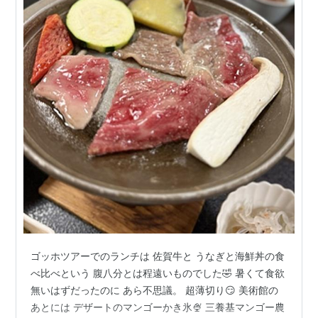
ゴッホツアーでのランチは 佐賀牛と うなぎと海鮮丼の食
べ比べという 腹八分とは程遠いものでした🤣 暑くて食欲
無いはずだったのに あら不思議。 超薄切り😏 美術館の
あとには デザートのマンゴーかき氷🍨 三養基マンゴー農