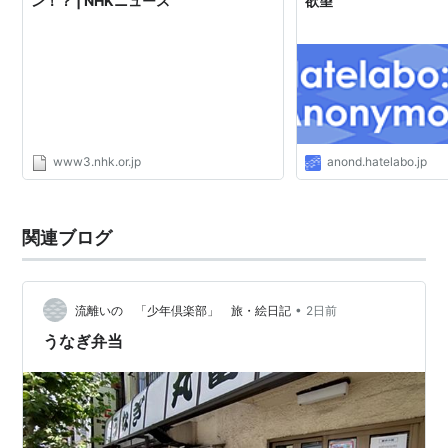
ン！？ | NHKニュース
欲望
www3.nhk.or.jp
anond.hatelabo.jp
関連ブログ
•
流離いの 「少年倶楽部」 旅・絵日記
2日前
うなぎ弁当