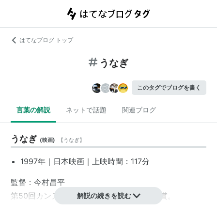
はてなブログ トップ
うなぎ
このタグでブログを書く
言葉の解説
ネットで話題
関連ブログ
うなぎ
(
映画
)
【
うなぎ
】
1997年｜
日本映画
｜上映時間：117分
監督：
今村昌平
第50回
カンヌ国際映画祭
パルム・ドール
受賞。
解説の続きを読む