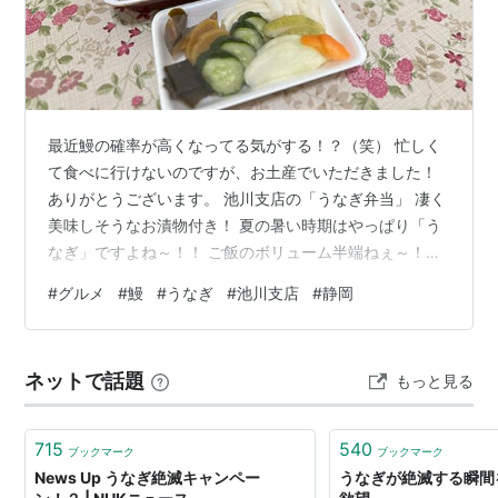
最近鰻の確率が高くなってる気がする！？（笑） 忙しく
て食べに行けないのですが、お土産でいただきました！
ありがとうございます。 池川支店の「うなぎ弁当」 凄く
美味しそうなお漬物付き！ 夏の暑い時期はやっぱり「う
なぎ」ですよね～！！ ご飯のボリューム半端ねぇ～！！
ホントにこれで一人前でしょうか？ このボリュームでは
#
グルメ
#
鰻
#
うなぎ
#
池川支店
#
静岡
食べきれないと思い、ママさんと半分づついただきまし
たよ！ この量は２人で一つが丁度良い感じですよ！ ２人
で美味しくいただきました！ありがとうございました！
ネットで話題
もっと見る
715
540
ブックマーク
ブックマーク
News Up うなぎ絶滅キャンペー
うなぎが絶滅する瞬間