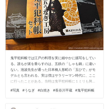
鬼平犯科帳では江戸の料理を実に細やかに描写をしてい
る。誰もが涎を垂らすのは、五鉄の「しゃも鍋」に違い
ない。池波先生が通った日本橋人形町の「玉ひで」がモ
デルとも言われる。実は僕はサラリーマン時代に、ここ
に行ったことがある。当時は鬼平犯科帳に１ミリも興味
はなく、名物の親子丼を食べた。いまとなっては、行く
#
写真
#
うなぎ
#
白焼き
#
長谷川平蔵
#
鬼平犯科帳
機会もない。東北道の羽生パーキングの鬼平江戸処に
「軍鶏鍋五鉄」が再現されているらしいが、まさか素面
で食べるものもでもあるまいし、なかなかハードルが高