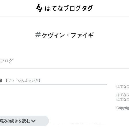
ケヴィン・ファイギ
連ブログ
画
)
【
けう゛ぃんふぁいぎ
】
はてな
はてな
はてな
Copyrig
解説の続きを読む
ラー・ドナーのインターンとなり、卒業後には彼女の