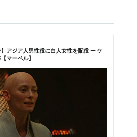
。『X-メン』でプロデューサー補を務めたのち、
オに入社し、CEOのアヴィ・アラドの元で、数多くの
退社を受けてCEOに就任。
ーベル・シネマティック・ユニバース」全作品を手が
】アジア人男性役に白人女性を配役 ー ケ
悔【マーベル】
019） 製作
 製作
製作
ィ・ウォー
（2018） 製作
（2017） 製作
クシー：リミックス
（2017） 製作
グ
（2017） 製作
ン2）（2016）＜TV＞ 製作総指揮