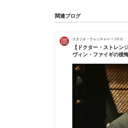
アシスタントとして業界入りする
2000年にマーヴェル・スタジ
関連ブログ
作品の製作にかかわる。アラドの
『アイアンマン』に始まる「マ
ける。
•
スタジオ・ウォッチャー
5年前
主な作品
【ドクター・ストレンジ
ヴィン・ファイギの後
『アベンジャーズ4（仮題）』（2
キャプテン・マーベル
（2019）
アントマン＆ワスプ
（2018） 
アベンジャーズ／インフィニテ
ブラックパンサー
（2018） 製作
マイティ・ソー バトルロイヤル
ガーディアンズ・オブ・ギャラ
スパイダーマン：ホームカミン
エージェント・カーター
（シーズ