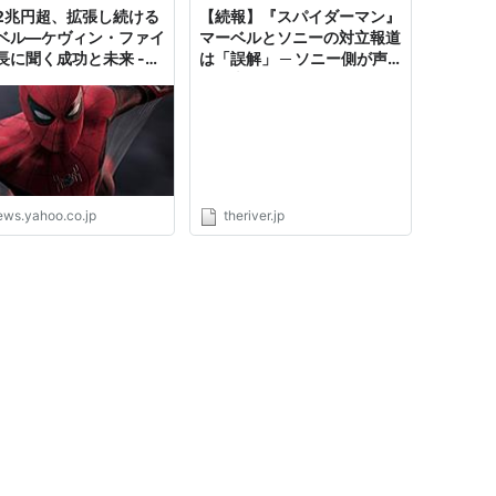
2兆円超、拡張し続ける
【続報】『スパイダーマン』
08） 製作
ベル―ケヴィン・ファイ
マーベルとソニーの対立報道
長に聞く成功と未来 -
は「誤解」 ─ ソニー側が声
銀河の危機
（2007） 製作総指揮
oo!ニュース
明発表、ケヴィン・ファイギ
作総指揮
のプロデューサー離脱のみ認
める | THE RIVER
超能力ユニット］
（2005） 製作総指揮
＜未＞ 製作総指揮
ews.yahoo.co.jp
theriver.jp
作総指揮
指揮