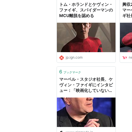
アイアンマン
（2008） 製作
トム・ホランドとケヴィン・
興収
インクレディブル・ハルク
（20
ファイギ、スパイダーマンの
マー
MCU離脱を認める
ギ社
ファンタスティック・フォー：
Yah
スパイダーマン3
（2007） 製
ファンタスティック・フォー ［
巨大怪物 マンシング
（2005）
エレクトラ
（2005） 共同製作
jp.ign.com
n
ブレイド3
（2004） 共同製作
スパイダーマン2
（2004） 製
6
ブックマーク
パニッシャー
（2004） 製作総
マーベル・スタジオ社長、ケ
ヴィン・ファイギにインタビ
ハルク
（2003） 製作総指揮
ュー：「映画化していない新
X-MEN2
（2003） 共同製作
キャラクターも今後どんどん
登場させたい」 | ギズモー
デアデビル
（2003） 共同製作
ド・ジャパン
X-メン
（2000） 製作補