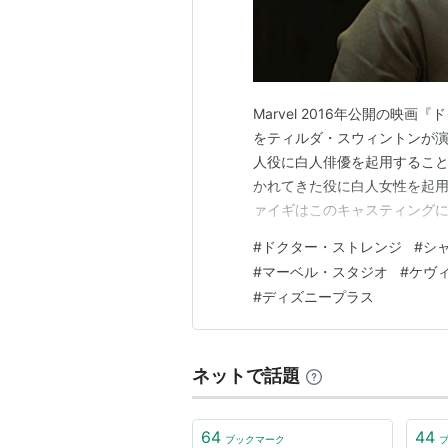
ドクター・ストレンジ
（2016）
シビル・ウォー／キャプテン・
エージェント・カーター
（シーズ
Marvel ジェシカ・ジョーンズ
（
Marvel 2016年公開の
アントマン
（2015） 製作
をティルダ・スウィントンが演
アベンジャーズ／エイジ・オブ
人役に白人俳優を起用すること
かれてきた役に白人女性を起
キャプテン・アメリカ／ウィン
ァイギはこのキャスティングについて後
マイティ・ソー／ダーク・ワー
casting an Asian actor or act
#
ドクター・ストレンジ
#
シ
アイアンマン3
（2013） 製作
"wake-up call…
#
マーベル・スタジオ
#
ケヴ
アベンジャーズ
（2012） 製作
#
ディズニープラス
アメイジング・スパイダーマン
勇者ソー：アスガルドの伝説
（2
キャプテン・アメリカ ザ・ファ
ネットで話題
マイティ・ソー
（2011） 製作
アイアンマン2
（2010） 製作
64
44
ブックマーク