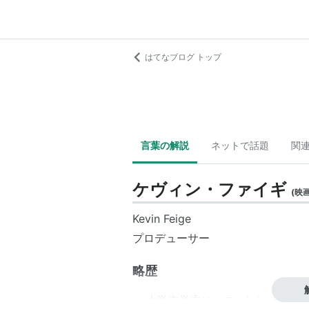
はてなブログ トップ
言葉の解説
ネットで話題
関
ケヴィン・ファイギ
(
映
Kevin Feige
プロデューサー
略歴
大学在学中に、ローレン・シュ