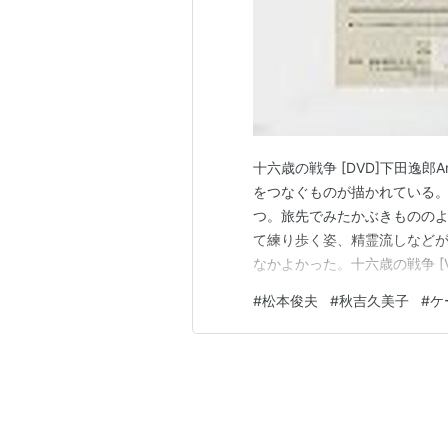
十六歳の戦争 [DVD]下田逸郎
をつなぐものが描かれている
つ。旅先でみたかぶきものの
て練り歩く姿、精霊流しなどが
なかよかった。十六歳の戦争 [V
たのはVHS２０２４年7月 製
#
松本俊夫
#
秋吉久美子
#
ケ