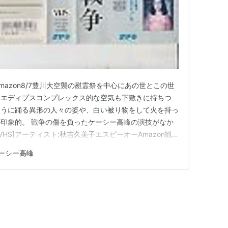
Amazon8/7豊川大空襲の慰霊祭を中心にあの世とこの世
。エディプスコンプレックス的な空気も下敷きに持ちつ
ように踊る異形の人々の姿や、白い被り物をして火を持っ
印象的。 戦争の傷を負ったケーシー高峰の演技がなか
HS]アーティスト:秋吉久美子エスピーオーAmazon観
造中止でDVD高騰
ーシー高峰