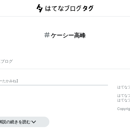
ケーシー高峰
連ブログ
ーたかみね
】
はてな
はてな
はてな
Copyrig
解説の続きを読む