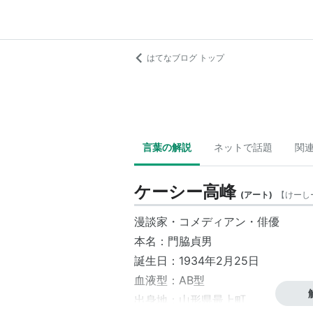
はてなブログ トップ
言葉の解説
ネットで話題
関
ケーシー高峰
(
アート
)
【
けーし
漫談家・コメディアン・俳優
本名：門脇貞男
誕生日：1934年2月25日
血液型：AB型
出身地：山形県最上町