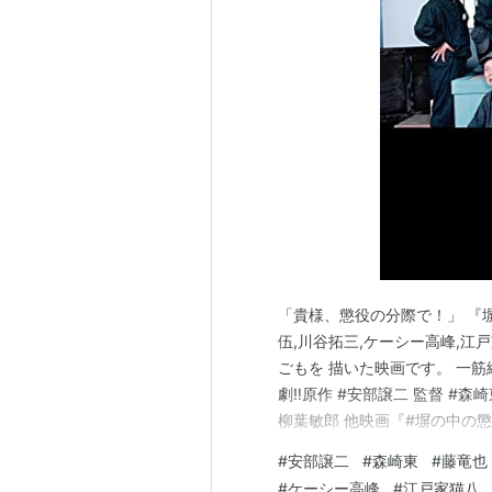
夜中の薔薇
木更津キャッツアイ
（小峰社長
…など。
「貴様、懲役の分際で！」 『塀
伍,川谷拓三,ケーシー高峰,江戸
ごもを 描いた映画です。 一
劇‼️原作 #安部譲二 監督 #森
柳葉敏郎 他映画『#塀の中の懲りな
https://t.co/GYrFDnHFMS👮‍
#
安部譲二
#
森崎東
#
藤竜也
pic.twitter.com/MwC…
#
ケーシー高峰
#
江戸家猫八