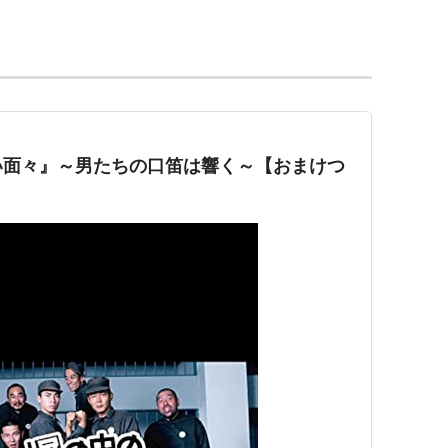
術学部で卒業。
多い。
天才
、
コロムビア・トップ
に師事。
れを医学用語で◯◯と言うの」と駄洒落で返すのが
い面々』～男たちの口笛は響く～【おまけつ
「
アミーゴ
」でもお馴染み。
。
渋沢刑事）