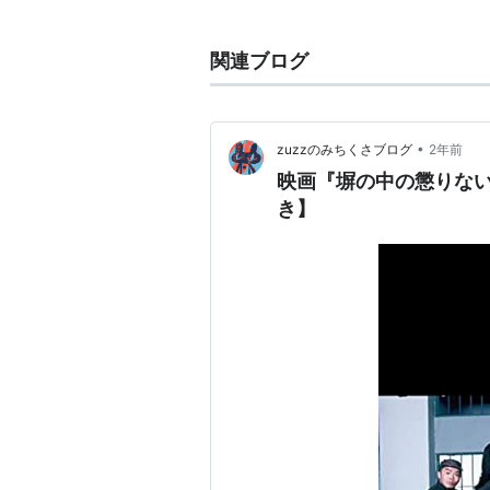
日本大学医学部入学。途中転部し芸
関連ブログ
実母を始め兄弟・親類に医師が
大学卒業後、漫才師の
リーガル
白衣姿の医学漫談で有名。「こ
•
zuzzのみちくさブログ
2年前
つかみのギャグ。
映画『塀の中の懲りな
き】
「
セニョール
」「
グラッチェ
」
2005年に
舌がん
の手術を受けた
主な出演番組
おいろけ寄席
（司会）
笑点
（ゲスト）
裸の大将放浪記
おしん
（医者）
ビートたけしの刑事ヨロシク
（