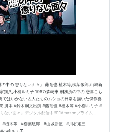
）
の中の 懲りない面々』 藤竜也,植木等,柳葉敏郎,山城新
家猫八,小柳ルミ子 1987/森崎東 刑務所の中の 悲喜こも
筋縄ではいかない囚人たちのムショの日常を描いた傑作喜
崎東 脚本 #鈴木則文出演 #藤竜也 #植木等 #小柳ルミ子 #
い面々』デジタル配信中‼️👮‍♂️Amazonプライム
♂️FODhttps://t.co/G16EHpCiYp＊🔽に続く
#
植木等
#
柳葉敏郎
#
山城新伍
#
川谷拓三
#
小柳ルミ子