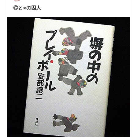
積んだ著者が、クルマ（と女性と仲間）とどんな経験を
◎と×の囚人
してきたのか？をまとめた1冊。超面白い。…