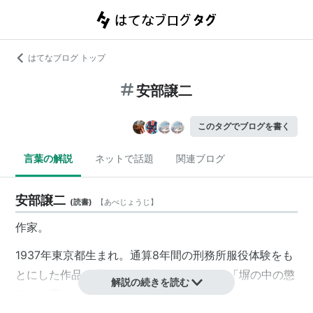
はてなブログ トップ
安部譲二
このタグでブログを書く
言葉の解説
ネットで話題
関連ブログ
安部譲二
(
読書
)
【
あべじょうじ
】
作家。
1937年東京都生まれ。通算8年間の刑務所服役体験をも
とにした作品で著述活動に入る。間もなく「塀の中の懲
解説の続きを読む
りない面々」がベストセラーに。