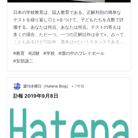
日本の学校教育は、囚人教育である。正解判別の簡単な
テストを繰り返し◎と×をつけて、子どもたちを点数で評
価する。あなたは何点、あなたは何点。テストの答えは
多くの場合、ただ一つ。一つの正解以外は全て×。△って
こともあるけど◎以外、基本は×というスタンスであるこ
とにはかわりない。テストだけじゃない。相対評価の偏
#
教育
#
試験
#
学校
#
塀の中のプレイボール
差値という数字、体力テストの数字、学期ごとの成績表
#
安部譲二
の数字に挙げ句の果ては、生活態度の◎×評価。子どもた
ちを数値化、◎×をつけて管理しようとする学校は、ほ
ら、収容所みたいでしょう。だから、私は、この国の学
校教育は囚人教育だと思うのだ。そうして、悲しいこと
•
週刊水曜日［Hatena Blog］
7年前
に、子どもたちは、◎と×の囚人にならざるを…
訃報 2019年9月8日