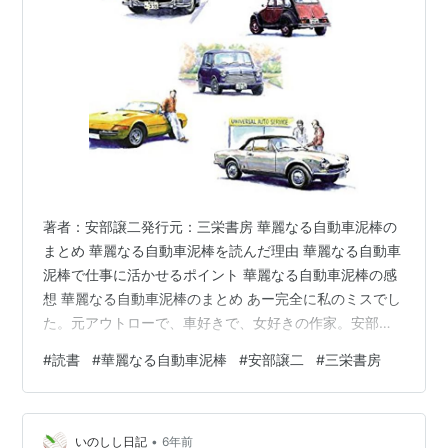
著者：安部譲二発行元：三栄書房 華麗なる自動車泥棒の
まとめ 華麗なる自動車泥棒を読んだ理由 華麗なる自動車
泥棒で仕事に活かせるポイント 華麗なる自動車泥棒の感
想 華麗なる自動車泥棒のまとめ あー完全に私のミスでし
た。元アウトローで、車好きで、女好きの作家。安部譲
二さんを忘れておりました。お育ちはものすごく良いの
#
読書
#
華麗なる自動車泥棒
#
安部譲二
#
三栄書房
に、安藤組の構成員になったお坊ちゃま。英語が堪能
で、海外留学経験あり（島流しって話もあるけれど）、
そして全日空のパーサーの経験もあり。だけれど、前科
•
持ちで、懲役経験者。そんなマンガのような人生経験を
いのしし日記
6年前