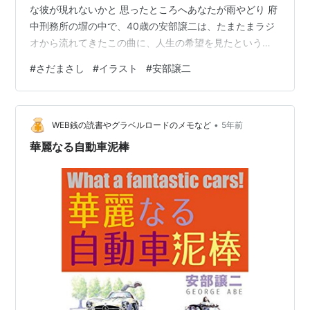
な彼が現れないかと 思ったところへあなたが雨やどり 府
中刑務所の塀の中で、40歳の安部譲二は、たまたまラジ
オから流れてきたこの曲に、人生の希望を見たという。
1977年発表の「雨やどり」は、さだまさしファンの間で
#
さだまさし
#
イラスト
#
安部譲二
も人気の高い曲であるが、私はどうも好きじゃない。曲
はこう続く すいませんねと笑うあなたの笑顔とても凛々
しくて前歯から右に四本目に虫歯がありましてしかたが
•
ないので買ったばかりのスヌーピーのハンカチ貸してあ
WEB銭の読書やグラベルロードのメモなど
5年前
げたけど 傘の方が良かったかしら 私がこの曲に出会った
華麗なる自動車泥棒
のは中学生の頃。安部譲二は…