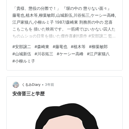
「貴様、懲役の分際で！」 『塀の中の 懲りない面々』
藤竜也,植木等,柳葉敏郎,山城新伍,川谷拓三,ケーシー高峰,
江戸家猫八,小柳ルミ子 1987/森崎東 刑務所の中の 悲喜
こもごもを 描いた映画です。 一筋縄ではいかない囚人た
ちのムショの日常を描いた傑作喜劇‼️原作 #安部譲二 監督
#森崎東 脚本 #鈴木則文出演 #藤竜也 #植木等 #小柳ルミ
#
安部譲二
#
森崎東
#
藤竜也
#
植木等
#
柳葉敏郎
子 #柳葉敏郎 他映画『#塀の中の懲りない面々』デジタ
#
山城新伍
#
川谷拓三
#
ケーシー高峰
#
江戸家猫八
ル配信中‼️👮‍♂️Amazonプライムhttps://t.co/GYrFDnHFMS
#
小柳ルミ子
👮‍♂️FODhttps://t.co/G16EHpCiYp＊🔽に続く
pic.twitter.com/MwC…
•
くるみDiary
3年前
安倍晋三と学歴