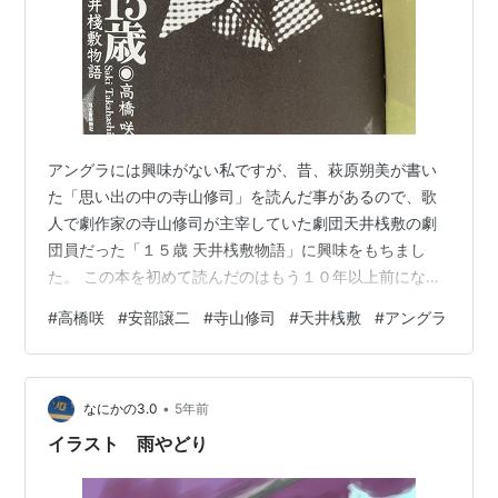
アングラには興味がない私ですが、昔、萩原朔美が書い
た「思い出の中の寺山修司」を読んだ事があるので、歌
人で劇作家の寺山修司が主宰していた劇団天井桟敷の劇
団員だった「１５歳 天井桟敷物語」に興味をもちまし
た。 この本を初めて読んだのはもう１０年以上前になり
ます。 本のタイトル通り１５歳の高橋咲という少女がア
#
高橋咲
#
安部譲二
#
寺山修司
#
天井桟敷
#
アングラ
ングラ全盛期だった１９７１年、劇団天井桟敷のオーデ
ィションを受けて合格するところから始まります。 その
劇団の中心人物の一人だったＪ・Ａ・シーザー（日本人
•
です）を好きになり海外公演中妊娠が発覚しますが、
なにかの3.0
5年前
「俺じゃあないよね」なんてひどい事を言われてしまい
イラスト 雨やどり
ます。このシーザーという男性、相当モテるらしく…