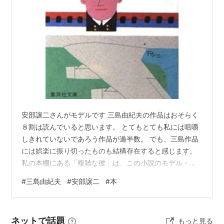
安部譲二さんがモデルです 三島由紀夫の作品はおそらく
８割は読んでいると思います。 とてもとても私には咀嚼
しきれていないであろう作品が過半数。 でも、三島作品
には娯楽に振り切ったものも結構存在すると感じます。
私の本棚にある「複雑な彼」は、この小説のモデル・安
部譲二さんご本人の解説。 三島由紀夫のプライベートが
#
三島由紀夫
#
安部譲二
#
本
垣間見え、興味深いです。そして、安部譲二さん。 ご本
人の著書も沢山読んだのですが、本当にすごい人。 「塀
の中の懲りない面々」が有名ですが、物凄い猫好きさん
ネットで話題
もっと見る
で、猫の本も書かれています。三島由紀夫も猫好きです