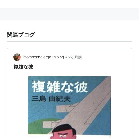
その他の著書に「心の塀は自分で越えろ」「秋は滲んで
見えた」ほか多数。
関連ブログ
•
momoconcierge2’s blog
2ヶ月前
複雑な彼