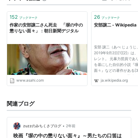
よね。 この小説は安部譲二さんの日航時代が描かれたも
のですが、三島由紀夫の感性や審美眼は…
152
26
ブックマーク
ブックマーク
作家の安部譲二さん死去 「塀の中の
安部譲二 - Wikipedia
懲りない面々」：朝日新聞デジタル
安部 譲二（あべ じょうじ、1
2019年9月2日[1][2]
レント。 元暴力団員であ
を基にした自伝的小説『
面々』などの著作がある[
チュワードとしても勤務
www.asahi.com
ja.wikipedia.org
者としても、第51回小学
柿崎正澄の漫画...
関連ブログ
•
zuzzのみちくさブログ
2年前
映画『塀の中の懲りない面々』～男たちの口笛は