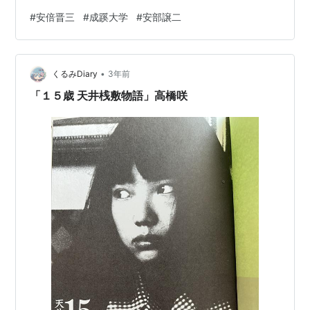
グを時々読んでいたのですが（安倍と安部でややこしい
#
安倍晋三
#
成蹊大学
#
安部譲二
ですが）、安部譲二さんは自民党は支持していなかった
みたいで、安倍晋三さんの事もかなり手厳しく書いてい
たんですよ。 ◇ 「成蹊大学なんて初めて聞いた、女子大
•
かと思っていた」 「あれだけのカネとコネがあって成蹊
くるみDiary
3年前
大学しか卒業できなかったというのが、あの男の全てを
「１５歳 天井桟敷物語」高橋咲
物語っている」 「俺は云々（でんでん）なん…