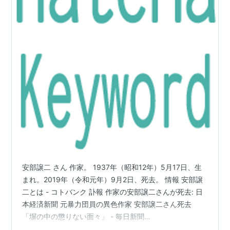
安部譲二 さん 作家。 1937年（昭和12年）5月17日、生
まれ。2019年（令和元年）9月2日、死去。 情報 安部譲
二とは - コトバンク 訃報 作家の安部譲二さんが死去: 日
本経済新聞 元暴力団員の異色作家 安部譲二さん死去
「塀の中の懲りない面々」 - 毎日新聞
https://www3.nhk.or.jp/news/html/20190908/k100120