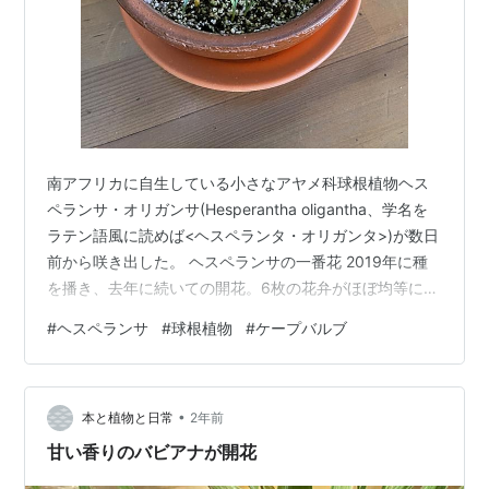
南アフリカに自生している小さなアヤメ科球根植物ヘス
ペランサ・オリガンサ(Hesperantha oligantha、学名を
ラテン語風に読めば<ヘスペランタ・オリガンタ>)が数日
前から咲き出した。 ヘスペランサの一番花 2019年に種
を播き、去年に続いての開花。6枚の花弁がほぼ均等につ
く星形の花で、花色は濃いピンクから紫。花の直径は約
#
ヘスペランサ
#
球根植物
#
ケープバルブ
2cm。花弁の基部は融合して細い管のようになってい
る。葉も細長く、全体はすらっとした感じ。 <ヘスペラ
ンサ>は<夕方の花>という意味で、ヘスペランサ属のな
•
かに夕方に咲く品種があるところから命名されたという
本と植物と日常
2年前
が、このオリガンサは時間に関係なく咲き、数日間咲き
甘い香りのバビアナが開花
続ける。また…