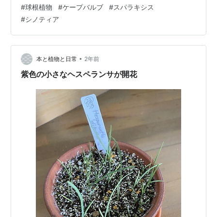
が大きく、下方の3枚は小さく基部に白い斑が入る。花弁
#
球根植物
#
ケープバルブ
#
スパラキシス
全体の基部は癒合して細い管状になっている。 葉はやや
#
シノティア
幅広い。 スパラクシスという属名は、ギリシア語の<ス
パラッソ>に由来し、苞葉が裂けていることを表す。 こ
のスパラクシス・メテレルカンピアエは、かつてはシノ
ティア属(Synnotia)に分類されていたが、現在は、…
•
本と植物と日常
2年前
紫色の小さなヘスペランサが開花