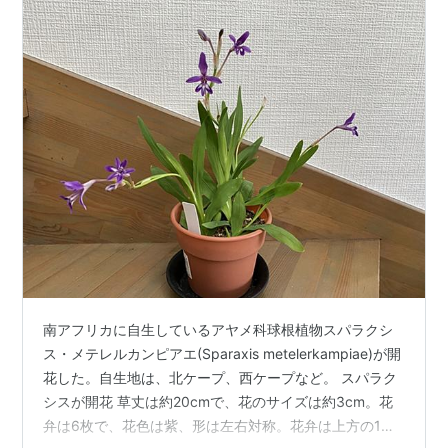
南アフリカに自生しているアヤメ科球根植物スパラクシ
ス・メテレルカンピアエ(Sparaxis metelerkampiae)が開
花した。自生地は、北ケープ、西ケープなど。 スパラク
シスが開花 草丈は約20cmで、花のサイズは約3cm。花
弁は6枚で、花色は紫、形は左右対称。花弁は上方の1枚