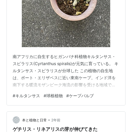
南アフリカに自生するヒガンバナ科植物キルタンサス・
スピラリス(Cyrtanthus spiralis)が元気に育っている。 キ
ルタンサス・スピラリスが分球した この植物の自生地
は、ポート・エリザベスに近い東南ケープ。インド洋を
南下する暖流モザンビーク海流の影響を受ける地域で、
亜熱帯気候で一年中弱い雨が降る。冬は西のケープ地方
#
キルタンサス
#
球根植物
#
ケープバルブ
より暖かく、夏は北のクワズール・ナタール州やレソト
よりも冷涼である。 スピラリスの種小名は<螺旋形の>と
いう意味で、その名のとおり、リボンのように細い葉が
•
くるくると渦を巻いている。 キルタンサス属のなかでは
本と植物と日常
2年前
小型で、夏に開花し、冬には葉が枯れて休眠するとのこ
ゲチリス・リネアリスの芽が伸びてきた