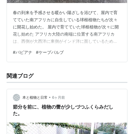
春の到来を予感させる暖かい陽ざしを浴びて、屋内で育
てていた南アフリカに自生している球根植物たちが次々
に開花し始めた。 屋内で育てていた球根植物が次々に開
花し始めた アフリカ大陸の南端に位置する南アフリカ
は、西側が大西洋に東側がインド洋に面しているため東
西で気候が大きく異なり、冬から春にかけて開花するの
#
バビアナ
#
ケープバルブ
は、大西洋側(南アフリカ西部) に自生している植物。 ち
なみに、冬から春にかけて雨が降り、夏はカラカラ、ま
た雨が降ってもすぐに土の中に染み込んでたまらないと
関連ブログ
いう南アフリカの球根植物たちにとって好適の気候&土壌
の条件はブドウが好む条件でもあり、したがって南アフ
リカではおいしいワインができる。 バビア…
•
本と植物と日常
6ヶ月前
節分を前に、植物の蕾が少しづつふくらみだし
た。