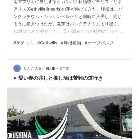
南アフリカに自生するヒガンバナ科植物ゲチリス・リネ
アリス(Gethyllis linearis)の芽が伸びてきた。球根は、パ
ンクラチウム・シッケンベルゲリと同時に入手し、同じ
ように植えつけたが、発芽はパンクラチウムより遅く、
10月はじめに発芽した。 葉が渦巻くのが特徴のゲチリ
ス・リネアリス ゲチリス属は日本ではあまりなじみがな
#
ゲチリス
#
Gethyllis
#
球根植物
#
ケープバルブ
いが、葉の形がさまざまで、珍奇植物としてマニアには
人気がある。リネアリスの種小名は＜線状の>という意味
で、わが家のリネアリスも、糸のように細い葉がくるく
•
ると渦巻いている。 自生地は、ケープタウンの少し北の
りんごの青／BLUE
2年前
大西洋岸地方。冬から春にかけて生育し、葉が枯れる頃
可愛い春の兆しと推し活は苦難の道行き
に花が咲くらしい。…