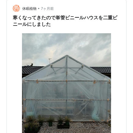
物の小さな鉢植えは、寓居のなかでも比較的陽当たりの
•
良い2階のヴェランダにならべている。 ハオルチア「玉
休眠植物
7ヶ月前
扇」が開花した。 窓辺に置いているハオルチア「玉扇」
寒くなってきたので単管ビニールハウスを二重ビ
(Haworthia tru…
ニールにしました