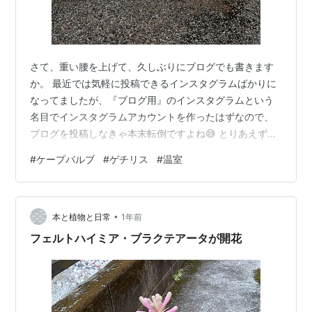
さて、重い腰を上げて、久しぶりにブログでも書きます
か。 最近では気軽に投稿できるインスタグラムばかりに
なってましたが、『ブログ用』のインスタグラムという
名目でインスタグラムアカウントを作ったはずなので、
ブログを投稿しなきゃ本末転倒ですよね😅 とりあえず、
今日の作業を書き留めます。 題して『寒くなってきたの
#
ケープバルブ
#
ゲチリス
#
温室
で単管ビニールハウスを二重ビニールにしました』とい
う、最近の漫画タイトルみたいな全部タイトルで説明す
るスタイルです。 では、レッツゴー。 の、前に、
•
Gethyllis britteniana ゲチリス ブリッテニアナ これとは
本と植物と日常
1年前
別株のブリッテニアナを先日友人が我が家に来た際にあ
フェルトハイミア・ブラクテアータが開花
げたところ、本日…