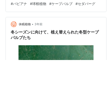
花を根本近くに固まって咲かせている。 かすかな芳香が
#
バビアナ
#
球根植物
#
ケープバルブ
#
セダバーグ
ある 1本の花茎に数輪の花を咲かせる。6枚の花弁のう
ち、下方の3枚には斑が入っている。花の形状は左右対称
で、1枚の花弁の長さは3cmほどだが、それが左右に広が
•
るので大きく見える。淡い色合いと細くやや波打った花
休眠植物
3年前
弁のバランスがみごとで、とても優雅に見える。またか
冬シーズンに向けて、植え替えられた冬型ケープ
すかな甘い…
バルブたち