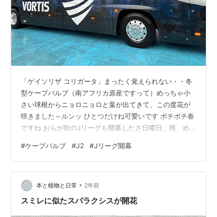
「ゲイソリザ コリガータ」まったく覚えられない・・冬
型ケープバルブ（南アフリカ原産ですって）めっちゃ小
さい球根からニョロニョロと葉が出てきて、この度花が
咲きました～ルンッ ひとつだけね可愛いです ボチボチ春
ですね おらが街のJリーグも開幕したさ日曜日、雨、め
っちゃ寒い中、カッパ着て行ったわよ開幕戦だもの行か
#
ケープバルブ
#
J2
#
Jリーグ開幕
なくてどうする！ 結果・・１－５の負けってどうよ はあ
ああああああああ・・・あ×無限・・これも推し活今年も
また推し活苦難ロードが始まった 寒くて寒くていつもの
•
お蕎麦屋さんに駆け込み、湯豆腐、熱燗 ランキング参加
本と植物と日常
2年前
中雑談・日記を書きたい人のグループ ランキング参加中
スミレに似たスパラクシスが開花
はてなブログ【シニア部門】