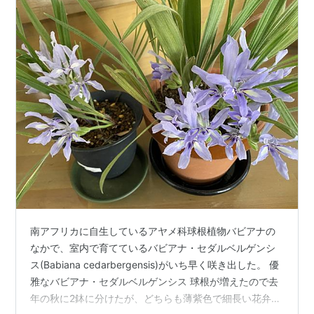
南アフリカに自生しているアヤメ科球根植物バビアナの
なかで、室内で育てているバビアナ・セダルベルゲンシ
ス(Babiana cedarbergensis)がいち早く咲き出した。 優
雅なバビアナ・セダルベルゲンシス 球根が増えたので去
年の秋に2鉢に分けたが、どちらも薄紫色で細長い花弁の