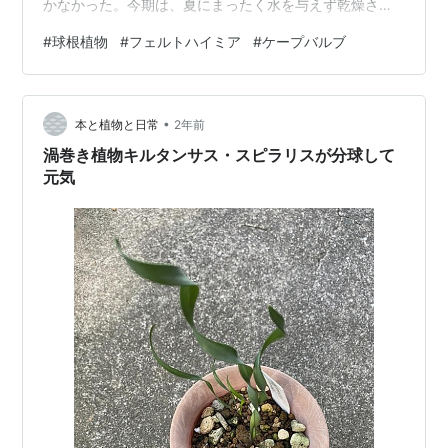
かなかった。今期は、夏にまったく水を与えず乾燥させ
ていたのだが、8月末に秋の気配を感じたのか、自分で芽
#
球根植物
#
フェルトハイミア
#
ケープバルブ
を伸ばしてきた。その後の生育も順調で、2月末に開花し
た。キジカクシ科の植物なので、1本の花茎の先端に穂の
ように小さな花をたくさんつけている。 筒状の花が、下
•
から順に開花 もっとも、開花といっても花茎についてい
本と植物と日常
2年前
るすべての花が一斉に咲くのではなく、下の方から順に
渦巻き植物キルタンサス・スピラリスが分球して
咲いている…
元気