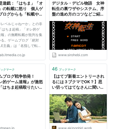
是遊戯：「はちま」「オ
デジタル・デビル物語 女神
」の転載に怒り 個人ゲ
転生の裏ワザやシステム、序
ブログからも「転載やめ
盤の進め方のコツなどご紹
の声 | ねとらぼ
介！地道なマッピングも楽し
作レベルじゃねーか」との非
いのです～ - 白蛇のゲームブ
 「はちま起稿」「オレ的ゲ
ログ
速報」の無断転載が批判を集
いる。ゲームブログ「絶対
PLE主義」は「名指しで転載
とかあんまりしたくないけ
ab.itmedia.co.jp
www.sirohebi.com
しつつも、7月17日、サイ
「2chから転載禁止処分を
たブログはリンク・転載禁止
46
ブックマーク
ブックマーク
」との文言を付け加えた。
ムブログ戦争勃発！
【はてブ新着エントリーされ
..
レ的ゲーム速報』が激怒
るには３ブクマでOK？】思
「はちま起稿殴りたい」
い切ってはてなさんに聞いて
ガジェット通信
みたら思わぬ回答が・・・
(^^; - あきののんびりゲーム
ブログ
etnews.jp
www.akinonbiri.work