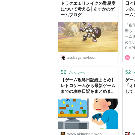
ドラクエ１リメイクの難易度
日々
について考える | あすかのゲ
レ的
ームブログ
ーム
て」
「盗
難も
ーム
めて
SIM
禁止
asukagame4.com
nl
ど」と
ト内に
受け
56
52
ブックマーク
です
【ゲーム攻略日記総まとめ】
ゲー
発端と.
レトロゲームから最新ゲーム
『オ
までの攻略日記をまとめまし
して
た。大量攻略記事アップしま
- 
した♪ - あきののんびりゲー
ムブログ
www.akinonbiri.work
g