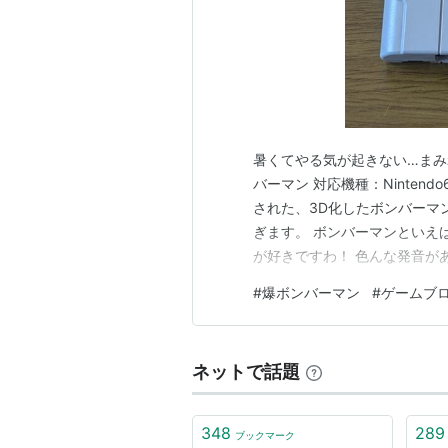
暑くてやる気が起きない…まみ
バーマン 対応機種：Nintend
された、3D化したボンバーマ
ぎます。 ボンバーマンといえ
が好きですわ！ 色んな発音が
は本当に最近ですが、3Dボン
#
爆ボンバーマン
#
ゲームブ
ァミ時代のボンバーマンとは 
と、相手を行動不能に…
ネットで話題
348
289
ブックマーク