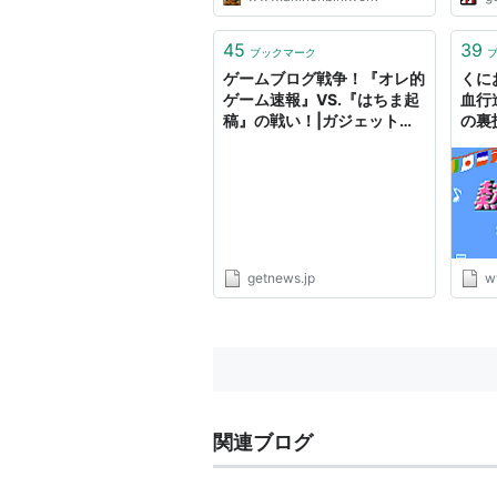
45
39
ブックマーク
ゲームブログ戦争！『オレ的
くに
ゲーム速報』VS.『はちま起
血行
稿』の戦い！|ガジェット通
の裏
信 GetNews
介で
ｗ 
getnews.jp
w
関連ブログ