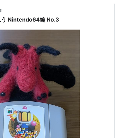
前
intendo64編 No.3