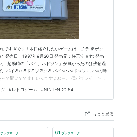
れです Kです！本日紹介したいゲームはコチラ 爆ボン
o64 発売日：1997年9月26日 発売元：任天堂 64で発売
ン。 起動時の「バイ、ハドソン」が無かったのは残念過
ば、バイ↗ハ↗ド↗ソ↗ン↗ バイ↘ハ↘ド↘ソ↘ン↘の時
あって聞いてて楽しいんですよねー。 僕がプレイしたの
バーマン楽しいです。 爆風が周囲に広がるので、スーフ
ログ
#
レトロゲーム
#
NINTENDO 64
全く違った楽しみ方がありますね。 爆弾を蹴って当てる
もっと見る
61
ブックマーク
ブックマーク