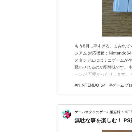
もう8月…早すぎる。まみれで
ジアム 対応機種：Nintendo
スタジアムにはミニゲームが存
戦わせれるのが醍醐味です。 
ーンが 可愛かったりします。
す！ 例えば、ピカチュウの登
#
NINTENDO 64
#
ゲームブ
カチュウからは絶対に考えられ
とヤンキー座りしてるように…
•
ゲームオタクのゲーム備忘録
9日
無駄な事を楽しむ！ PS編 