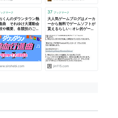
37
ブックマーク
ブックマーク
おくんのダウンタウン熱
大人気ゲームブログはメーカ
進曲 それゆけ大運動会
ーから無料でゲームソフトが
技や概要、各競技のご紹
貰えるらしい : オレ的ゲーム
す！がんばれもりもと！
速報＠刃
- 白蛇のゲームブログ
ww.sirohebi.com
jin115.com