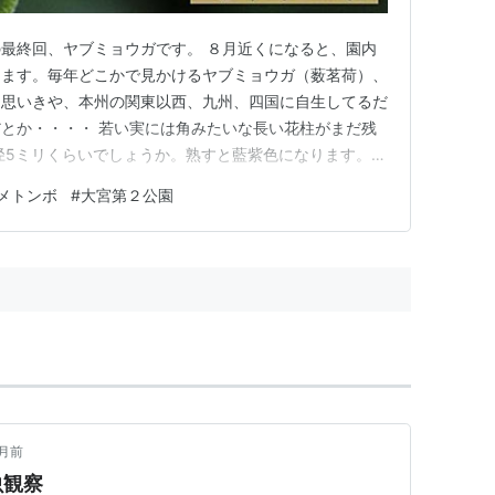
最終回、ヤブミョウガです。 ８月近くになると、園内
します。毎年どこかで見かけるヤブミョウガ（薮茗荷）、
と思いきや、本州の関東以西、九州、四国に自生してるだ
とか・・・・ 若い実には角みたいな長い花柱がまだ残
径5ミリくらいでしょうか。熟すと藍紫色になります。
ンボ。ノシメトンボ？コノシメトンボ？リスアカネ？胸の
メトンボ
#
大宮第２公園
としましたが、間違ってたら指摘くださいね。 ランキ
ング参加中gooからきま…
月前
虫観察