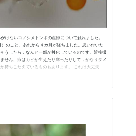
いがけないコノシメトンボの産卵について触れました。
月）のこと。あれから４カ月が経ちました。思い付いた
。そうしたら，なんと一部が孵化しているのです。近接撮
いません。卵はカビが生えたり腐ったりして，かなりダメ
か持ちこたえているものもあります。 これは大丈夫な
撮れたら十分満足。 孵化した幼虫は数匹。ときには動き
ます。 いくら小さくても昆虫らしいからだを持ってい
卵です。 脱皮した後の殻…