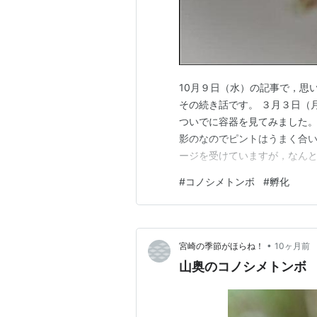
10月９日（水）の記事で，思
その続き話です。 ３月３日（
ついでに容器を見てみました
影のなのでピントはうまく合
ージを受けていますが，なんと
卵です。 これだけシャープに
#
コノシメトンボ
#
孵化
ますが，たいていじっとしてい
ます。 孵化が迫っていている
•
宮崎の季節がほらね！
10ヶ月前
山奥のコノシメトンボ