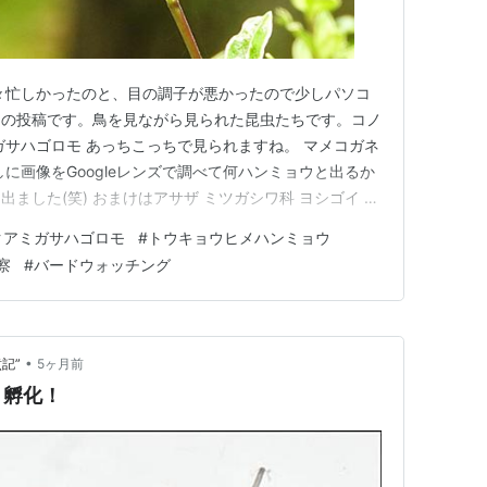
々忙しかったのと、目の調子が悪かったので少しパソコ
りの投稿です。鳥を見ながら見られた昆虫たちです。コノ
ガサハゴロモ あっちこっちで見られますね。 マメコガネ
に画像をGoogleレンズで調べて何ハンミョウと出るか
ました(笑) おまけはアサザ ミツガシワ科 ヨシゴイ ラ
以上です。 最後まで見ていただき有難うございまし
クアミガサハゴロモ
#
トウキョウヒメハンミョウ
察
#
バードウォッチング
•
記”
5ヶ月前
，孵化！