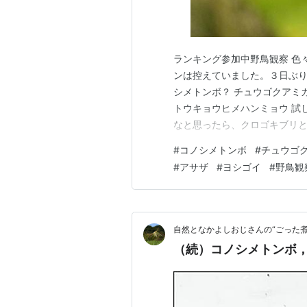
ランキング参加中野鳥観察 色
ンは控えていました。３日ぶ
シメトンボ？ チュウゴクアミ
トウキョウヒメハンミョウ 試し
なと思ったら、クロゴキブリと出
ンキング参加中野鳥観察今日は
#
コノシメトンボ
#
チュウゴ
た。
#
アサザ
#
ヨシゴイ
#
野鳥観
自然となかよしおじさんの“ごった煮
（続）コノシメトンボ