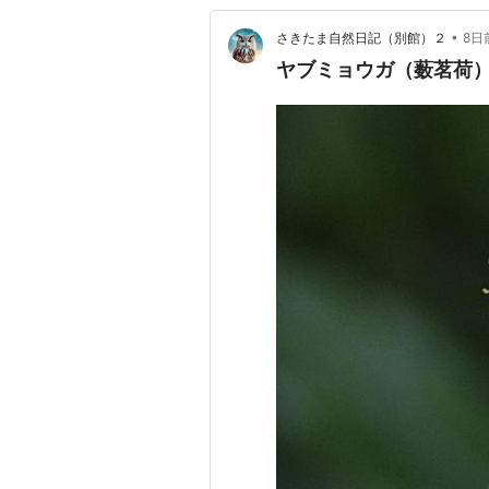
•
さきたま自然日記（別館）２
8日
ヤブミョウガ（薮茗荷