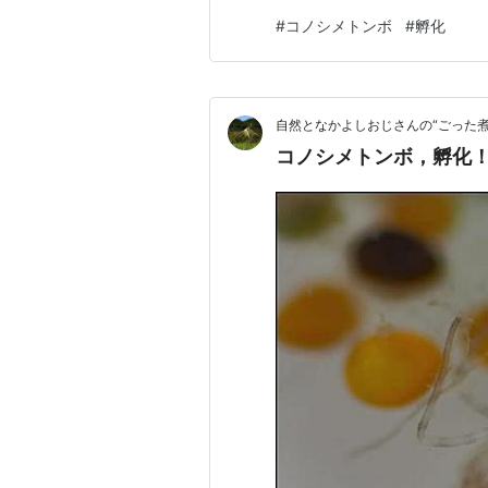
とです。今年はなんとかナツ
#
コノシメトンボ
#
孵化
自然となかよしおじさんの“ごった煮
コノシメトンボ，孵化