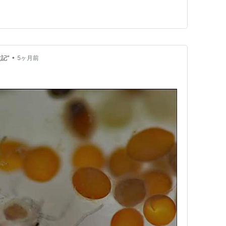
アカネで願いが達成できないかなと思っています。
•
記”
5ヶ月前
！