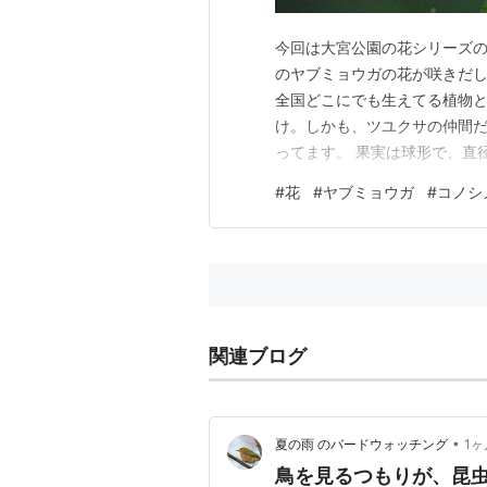
今回は大宮公園の花シリーズの
のヤブミョウガの花が咲きだ
全国どこにでも生えてる植物
け。しかも、ツユクサの仲間だ
ってます。 果実は球形で、直
ヤブミョウガの上に１羽のト
#
花
#
ヤブミョウガ
#
コノシ
模様具合から、コノシメトンボ
ング参加中写真・カメラランキ
関連ブログ
•
夏の雨 のバードウォッチング
1ヶ
鳥を見るつもりが、昆