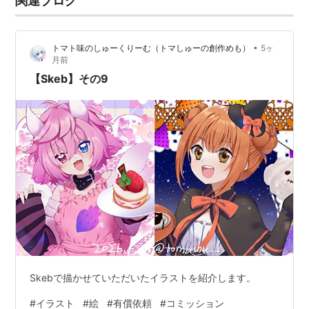
関連ブログ
•
トマト味のしゅーくりーむ（トマしゅーの創作めも）
5ヶ
月前
【Skeb】その9
Skebで描かせていただいたイラストを紹介します。
#
イラスト
#
絵
#
有償依頼
#
コミッション