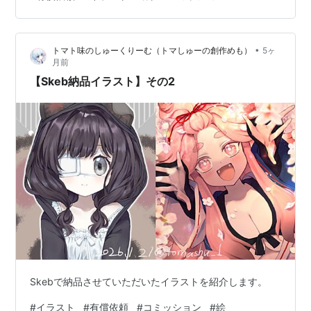
•
トマト味のしゅーくりーむ（トマしゅーの創作めも）
5ヶ
月前
【Skeb納品イラスト】その2
Skebで納品させていただいたイラストを紹介します。
#
イラスト
#
有償依頼
#
コミッション
#
絵