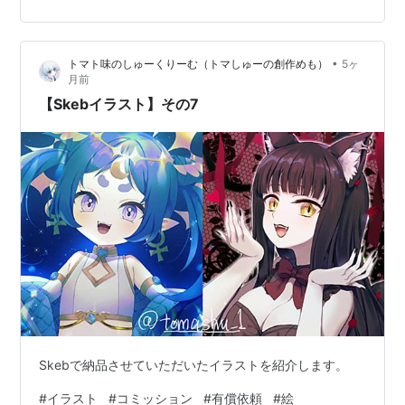
•
トマト味のしゅーくりーむ（トマしゅーの創作めも）
5ヶ
月前
【Skebイラスト】その7
Skebで納品させていただいたイラストを紹介します。
#
イラスト
#
コミッション
#
有償依頼
#
絵