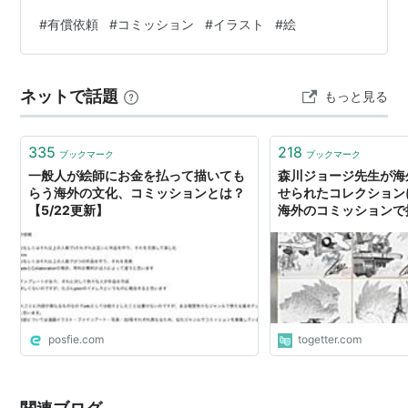
#
有償依頼
#
コミッション
#
イラスト
#
絵
ネットで話題
もっと見る
335
218
ブックマーク
ブックマーク
一般人が絵師にお金を払って描いても
森川ジョージ先生が海
らう海外の文化、コミッションとは？
せられたコレクション
【5/22更新】
海外のコミッションで
ついての話
posfie.com
togetter.com