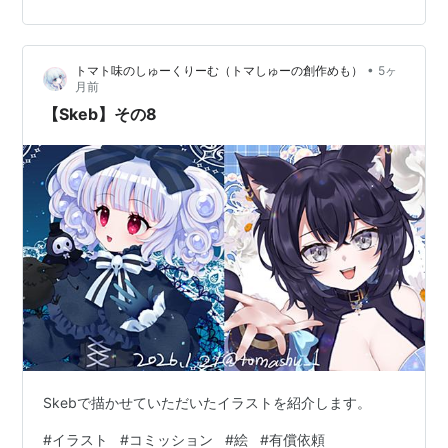
•
トマト味のしゅーくりーむ（トマしゅーの創作めも）
5ヶ
月前
【Skeb】その8
Skebで描かせていただいたイラストを紹介します。
#
イラスト
#
コミッション
#
絵
#
有償依頼