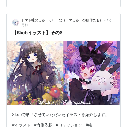
•
トマト味のしゅーくりーむ（トマしゅーの創作めも）
5ヶ
月前
【Skebイラスト】その6
Skebで納品させていただいたイラストを紹介します。
#
イラスト
#
有償依頼
#
コミッション
#
絵