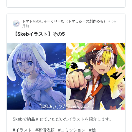
•
トマト味のしゅーくりーむ（トマしゅーの創作めも）
5ヶ
月前
【Skebイラスト】その5
Skebで納品させていただいたイラストを紹介します。
#
イラスト
#
有償依頼
#
コミッション
#
絵