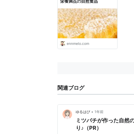
栄養満点の自然食品
ennmelo.com
関連ブログ
•
ゆるはぴ
1年前
ミツバチが作った自然
り♪（PR）