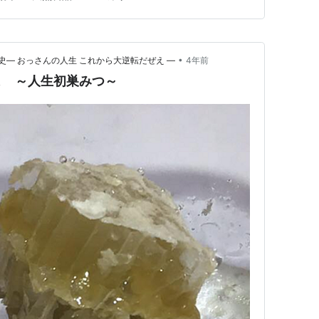
箱から切り出したそのままの状態なので、…
•
― おっさんの人生 これから大逆転だぜえ ―
4年前
よ ～人生初巣みつ～