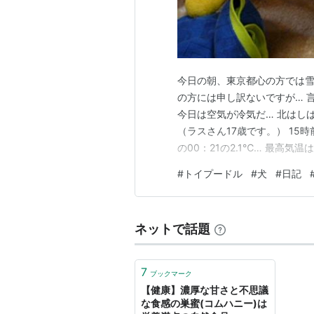
今日の朝、東京都心の方では雪
の方には申し訳ないですが… 
今日は空気が冷気だ… 北はしば
（ラスさん17歳です。） 15
の00：21の2.1℃… 最高気温
し明るくなってきて… 冷蔵庫の
#
トイプードル
#
犬
#
日記
は氷点下ですよね… 暖かくして
ネットで話題
7
ブックマーク
【健康】濃厚な甘さと不思議
な食感の巣蜜(コムハニー)は