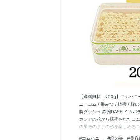
【送料無料：200g】コムハニー /
ニーコム / 巣みつ / 蜂蜜 / 蜂
腕ダッシュ 鉄腕DASH ミツバ
カシアの花から採蜜されたコ
の巣そのままの形を楽しめる
緒に食べることで、贅沢な食
#
コムハニー
#
蜂の巣
#
美容