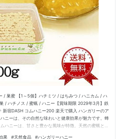
 巣蜜 【1～5個】ハチミツ / はちみつ / ハニカム / ハ
の巣 / ハチノス / 蜜蝋 / ハニー【賞味期限 2029年3月】鉄
チ 新宿DASH コムハニー200 楽天で購入 ハンガリーのア
ムハニーは、その自然な味わいと健康効果が魅力です。蜂
コムハニーは、甘さと豊かな風味が特徴。天然の蜜蝋と一
体験が広がります。蜂が採った純粋なハチミツをそのまま
効果
#
天然食品
#
ハンガリーハニー