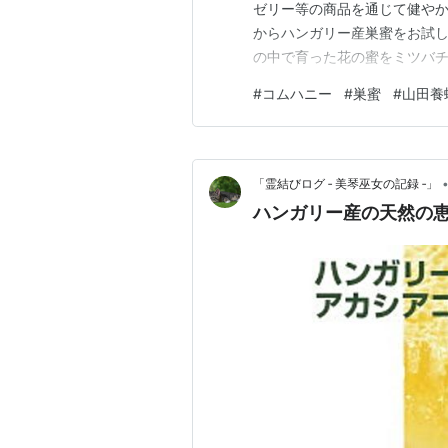
ゼリー等の商品を通じて健や
からハンガリー産巣蜜をお試し
の中で育った花の蜜をミツバチ
蓋をした 「完熟蜜」 を巣か
#
コムハニー
#
巣蜜
#
山田養
う、贅沢品巣蜜(ハンガリー産
ことがないパッケージにワクワ
「霊結びログ ‐ 美琴巫女の記録 ‐」
ハンガリー産の天然の