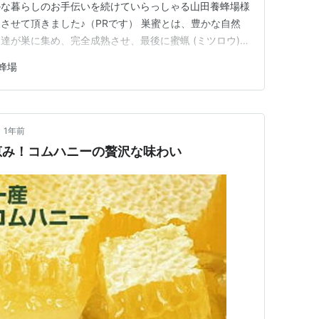
かな暮らしのお手伝いを続けていらっしゃる山田養蜂場様
させて頂きました♪（PRです） 巣蜜とは、豊かな自然
達が巣に集め、完全成熟させ、最後に蜜蝋 (ミツロウ)で
ら切り出したものです。はちみつを巣のまま食べるとい
蜂場
)｜はちみつ・自然食品の通販 山田養蜂場【公式】 見た
ク♪ プラ…
•
1年前
恵み！コムハニーの贅沢な味わい