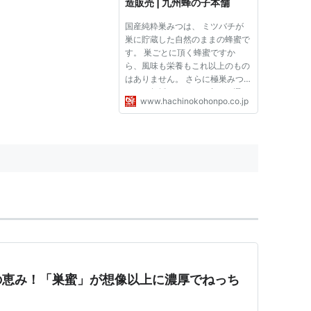
造販売 | 九州蜂の子本舗
国産純粋巣みつは、 ミツバチが
巣に貯蔵した自然のままの蜂蜜で
す。 巣ごとに頂く蜂蜜ですか
ら、風味も栄養もこれ以上のもの
はありません。 さらに極巣みつ
はその年採れたものの中から選び
www.hachinokohonpo.co.jp
ぬいた、 香り、味、形、いずれ
も極上の巣蜜です。
の恵み！「巣蜜」が想像以上に濃厚でねっち