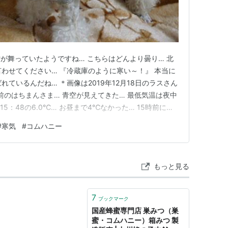
が舞っていたようですね… こちらはどんより曇り… 北
言わせてください… 『冷蔵庫のように寒い～！』 本当に
れているんだね… ＊画像は2019年12月18日のラスさん
時前のはちまんさま… 青空が見えてきた… 最低気温は夜中
は15：48の6.0℃… お昼まで4℃なかった… 15時前に少
気温は2～6℃… まさしく冷蔵庫の空気だった… 寒い所
#
寒気
#
コムハニー
くださいね… 早いけどプレゼントもらった♪ 『コムハ…
もっと見る
7
ブックマーク
国産蜂蜜専門店 巣みつ（巣
蜜・コムハニー）箱みつ 製