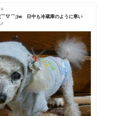
月前
(￣▽￣;)w 日中も冷蔵庫のように寒い
♪