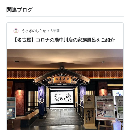
関連ブログ
•
うさぎのしらせ
3年前
【名古屋】コロナの湯中川店の家族風呂をご紹介