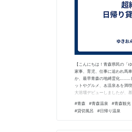
【こんにちは！青森県民の「ゆきお
家事、育児、仕事に追われ馬
か、最早青森の地縛霊化………
ットやグルメ、♨温泉♨を満喫
大浴場デビューしましたが、基
がネットに少なく、高いのに
#
青森
#
青森温泉
#
青森観光
を機会に、これまで行った青
#
貸切風呂
#
日帰り温泉
と思いブログを始めました。良