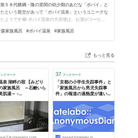
の第５８代横綱・隆の里関の幼少期のあだな「ポパイ」と
ったという親交があって「ポパイ温泉」というユニークな
たようです😂 ポパイ温泉の大浴場は、お湯がコーヒ
泉で、歩行風呂や温湯、岩づくりの露天風呂もあります。
青森家族風呂
#
ポパイ温泉
#
家族風呂
0円という値段でモール泉ジャバジャバかけ流し！青森県民
にいっぱいあって幸せだ…
もっと見る
37
ブックマーク
ブックマーク
温泉 湖畔の宿 【みどり
「京都の小学生失踪事件」と
の家族風呂 ～石鹸いら
「家族風呂から男児失踪事
美肌湯～ -
件」の報道の過熱度が違いす
RU×MARU情報局
ぎない？
ww7.ikutanpapa.com
anond.hatelabo.jp