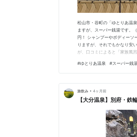
松山市・谷町の「ゆとりあ温泉
ますが、スーパー銭湯です。（笑
円！ シャンプーやボディーソ
りますが、それでもかなり安い
が、口コミによると「家族風呂
温泉 しまなみ海道'26 (まっぷ
#
ゆとりあ温泉
#
スーパー銭
2年前にリニューアルオープン
れていました！ ehime-…
•
旅飲み
4ヶ月前
【大分温泉】別府・鉄