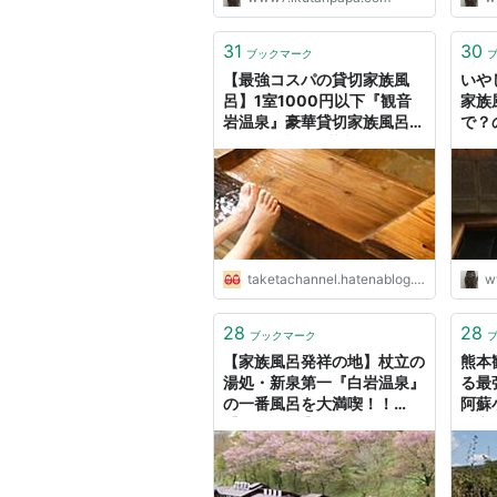
31
30
ブックマーク
【最強コスパの貸切家族風
いや
呂】1室1000円以下『観音
家族
岩温泉』豪華貸切家族風呂で
で？の
贅沢な1時間を満喫！！ -
情報
TAKETACHANNEL／大分・
熊本観光情報チャンネル
taketachannel.hatenablog.com
w
28
28
ブックマーク
【家族風呂発祥の地】杖立の
熊本
湯処・新泉第一『白岩温泉』
る最
の一番風呂を大満喫！！
阿蘇
【YouTube】 -
地商
TAKETACHANNEL／大分・
喫！！
熊本観光情報チャンネル
／大
ネル