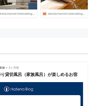
ketachannel.hatenablog.com
taketachannel.hatenablog.com
•
泉旅
3ヶ月前
帰り貸切風呂（家族風呂）が楽しめるお宿