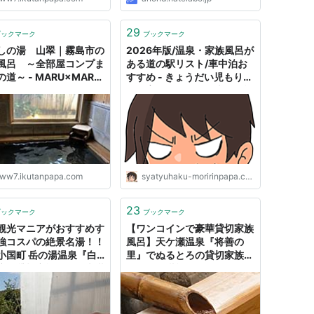
29
ブックマーク
ブックマーク
しの湯 山翠｜霧島市の
2026年版/温泉・家族風呂が
風呂 ～全部屋コンプま
ある道の駅リスト/車中泊お
道～ - MARU×MARU
すすめ - きょうだい児もりり
局
んの育児マンガと日本１周旅
ブログ
ww7.ikutanpapa.com
syatyuhaku-moririnpapa.com
23
ブックマーク
ブックマーク
観光マニアがおすすめす
【ワンコインで豪華貸切家族
強コスパの絶景名湯！！
風呂】天ケ瀬温泉『将善の
小国町 岳の湯温泉『白
里』でぬるとろの貸切家族湯
店』貸切家族風呂を大満
を贅沢に堪能！！ -
 - TAKETACHANNEL
TAKETACHANNEL／大分・
分・熊本観光情報チャン
熊本観光情報チャンネル