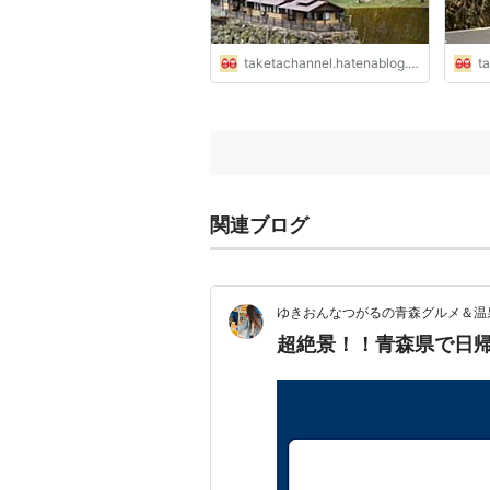
taketachannel.hatenablog.com
ta
関連ブログ
ゆきおんなつがるの青森グルメ＆温
超絶景！！青森県で日