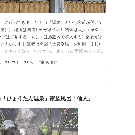
」に行ってきました！ （「温泉」という名前が付いて
）） 場所は国道196号線沿い！ 料金は大人：500
ープは持参する（もしくは施設内で購入する）必要があ
と思います！ 筆者は今回「大衆浴場」を利用しました
」の方が人気らしいですね。 まっぷる 愛媛 松山・道後
るマガジン) 昭文社 Amazon ロビーはこんな感じです。
湯
#
サウナ
#
サ活
#
家族風呂
しているだけあって、施設内の設備は綺麗で清潔感に溢
輪「ひょうたん温泉」家族風呂「仙人」！