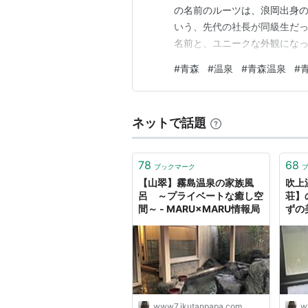
の名前のルーツは、浪岡出身
いう、先代の社長が同級生だ
名前と、ユニークな外観になっ
ー？ウーロン茶？色のモール
#
青森
#
温泉
#
青森温泉
#
現在も2026年入浴料金38
は本当に安くていい温泉が周り
ネットで話題
78
68
ブックマーク
【山翠】霧島温泉の家族風
吹上
呂 ～プライベートな癒し空
荘】
間～ - MARU×MARU情報局
ずの
MA
www7.ikutanpapa.com
w