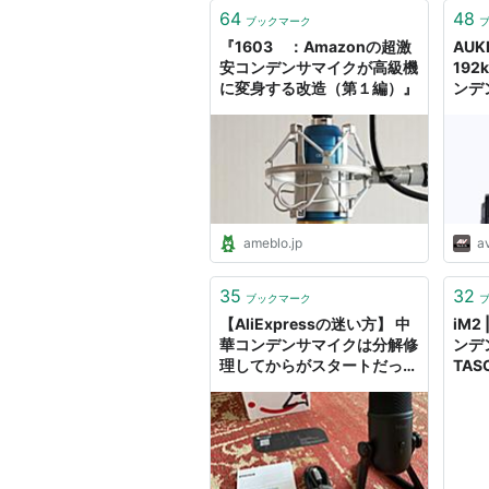
64
48
ブックマーク
『1603 ：Amazonの超激
AUK
安コンデンサマイクが高級機
192
に変身する改造（第１編）』
ンデ
ameblo.jp
a
35
32
ブックマーク
【AliExpressの迷い方】 中
iM2
華コンデンサマイクは分解修
ンデ
理してからがスタートだっ
TAS
た。こういうの嫌いではない