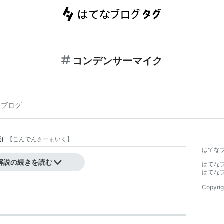
コンデンサーマイク
連ブログ
楽
)
【
こんでんさーまいく
】
はてな
解説の続きを読む
はてな
はてな
Copyrig