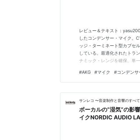
レビュー＆テキスト：yasu20
したコンデンサー・マイク。C1
ッジ・ターミネート型カプセ
している。最適化されたトランス
ナミック・レンジを確保。単一
えることができる。プロのレ
#
AKG
#
マイク
#
コンデンサ
YouTube収録などのクリエ
イアフラムがはっ…
サンレコ 〜音楽制作と音響のすべ
ボーカルの“湿気”の影
イクNORDIC AUDIO L