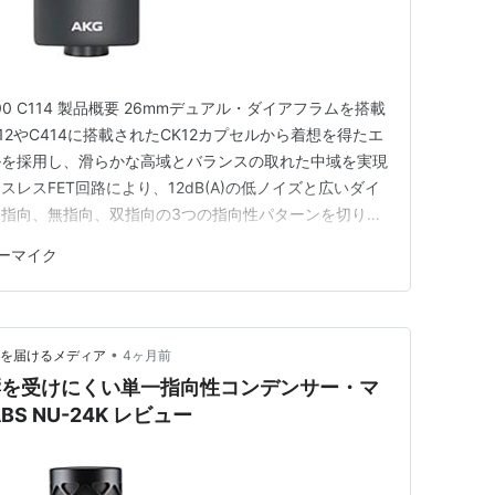
00 C114 製品概要 26mmデュアル・ダイアフラムを搭載
2やC414に搭載されたCK12カプセルから着想を得たエ
ルを採用し、滑らかな高域とバランスの取れた中域を実現
レスFET回路により、12dB(A)の低ノイズと広いダイ
指向、無指向、双指向の3つの指向性パターンを切り替
コーディングはもちろん、スピーチやポッドキャスト、
ーマイク
イター用途にも適している。 背面から26mmデュアル・ダ
•
てを届けるメディア
4ヶ月前
響を受けにくい単一指向性コンデンサー・マ
ABS NU-24K レビュー