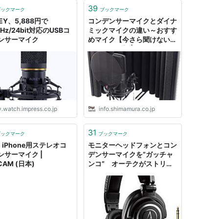
39
ブックマーク
ブックマーク
EY、5,888円で
コンデンサーマイクとダイナ
kHz/24bit対応のUSBコ
ミックマイクの違い～おすす
ンサーマイク
めマイク【今さら聞けない用
語シリーズ】 | Digiland（デ
ジランド）
v.watch.impress.co.jp
info.shimamura.co.jp
31
ブックマーク
ブックマーク
 | iPhone用ステレオコ
モニターヘッドフォンとコン
ンサーマイク |
デンサーマイクを“ガッチャ
CAM (日本)
ンコ” オーテクがストリー
マー向けヘッドセット