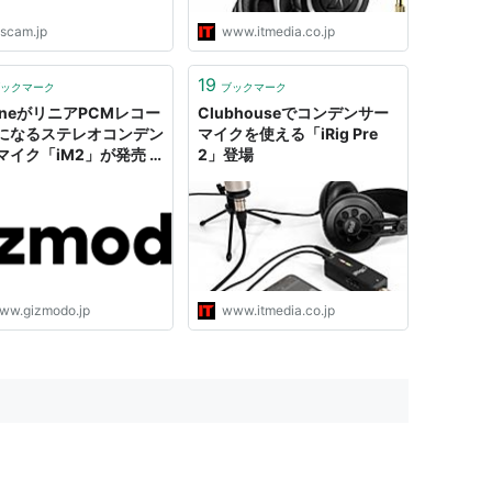
ascam.jp
www.itmedia.co.jp
19
ックマーク
ブックマーク
honeがリニアPCMレコー
Clubhouseでコンデンサー
になるステレオコンデン
マイクを使える「iRig Pre
マイク「iM2」が発売 |
2」登場
モード・ジャパン
ww.gizmodo.jp
www.itmedia.co.jp