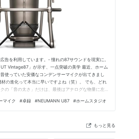
ト広告を利用しています。- 憧れの87サウンドを現実に。
ogies 「UT Vintage87」が示す、一点突破の美学 最近、ホーム
、昔使っていた安価なコンデンサーマイクが出てきまし
、機材の進化って本当に早いですよね（笑）。 でも、どれ
イクの「音の太さ」だけは、最後はアナログな物量に左右
白いところであり、沼なところでもあります。 ドラムを
ーマイク
#
卓録
#
NEUMANN U87
#
ホームスタジオ
バルの高域の刺さりや、タムの「胴鳴り」をどう捉える
もっと見る