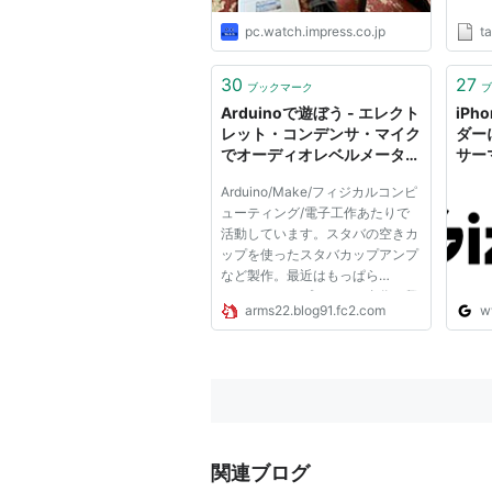
pc.watch.impress.co.jp
t
30
27
ブックマーク
ブ
Arduinoで遊ぼう - エレクト
iP
レット・コンデンサ・マイク
ダー
でオーディオレベルメータを
サー
作る - なんでも作っちゃう、
ギズ
Arduino/Make/フィジカルコンピ
かも。
ューティング/電子工作あたりで
活動しています。スタバの空きカ
ップを使ったスタバカップアンプ
など製作。最近はもっぱら
Arduinoと3Dプリンタの自作に興
arms22.blog91.fc2.com
w
味があります。 Arduinoとエレク
トレット・コンデンサ・マイクを
使ってオーディオレベルメータを
作ってみた。マイクで拾った音の
大きさ...
関連ブログ