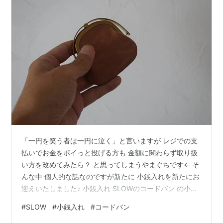
「一円を笑う者は一円に泣く」と言いますが レジでの支
払いでお金をポイっと投げる方も 金額に関わらず取り扱
い方を改めてみたら？ と思ってしまうやまぐちです← そ
んな中 個人的な話なのですが新たに 小銭入れを新たにお
迎えいたしました♪ 小銭入れ SLOWのコードバン の小銭
入れ なんとあのホーウィン社のシェルコードバンの 小銭
#
SLOW
#
小銭入れ
#
コードバン
入れなのです… 何のことかさっぱりな方は 「ほーう…ぃ