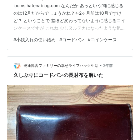
looms.hatenablog.com なんだか あっという間に感じる
のは12月だからでしょうかね？←2ヶ月前は10月ですけ
ど？ ということで 差ほど変わってないように感じるコイ
ンケースですが これね 少しヌルテカになったような気が
します これまでにまだケアはしておりませんが 少しクロ
#
小銭入れの使い始め
#
コードバン
#
コインケース
スでは拭いたくらい サフィール コットンクロス (5枚入
り) 靴磨き 布 ネル生地 コットン フランネル ポリッシュ
リムーバー クロス 革製品 レザー ケア 靴 財布 バッグ お
•
手入れ posted with カエレバ SAPHIR公式 靴磨きの
発達障害ファミリーの幸せライフハック生活
2年前
Prime…
久しぶりにコードバンの長財布を磨いた