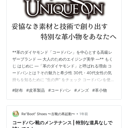
**革のダイヤモンド「コードバン」を中心とする高級レ
ザーブランド — 大人のためのエイジング美学 —** もく
じ はじめに —「革のダイヤモンド」と呼ばれる理由 コ
ードバンとは？その魅力と希少性 30代・40代女性の気
持ちを知るために “生の声” をチェック コードバンを使っ
た代表的なレザーアイテム 大人の女性に選ばれる理由 エ
#
財布
#
皮革製品
#
コードバン
#
メンズ
#
革小物
イジングという贅沢 — 時間がつくる輝き ブランドのこ
だわり — 熟練職人のハンドメイド コーディネート提
案：オンもオフも品格を纏う ギフト需要の高まりと選ば
•
れるポイント お手入れの基本 — 美しさを長く保つため
Re”Boot” Shoes 〜古靴の再起動〜
1年前
に まとめ — 未来の“相棒”を選ぶという体験 1. はじ…
コードバン靴のメンテナンス | 特別な道具なしで