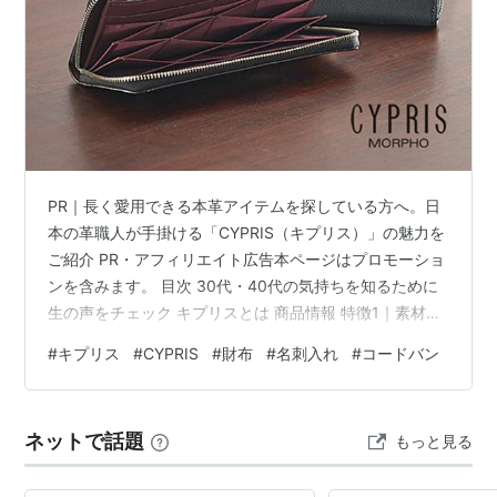
PR｜長く愛用できる本革アイテムを探している方へ。日
本の革職人が手掛ける「CYPRIS（キプリス）」の魅力を
ご紹介 PR・アフィリエイト広告本ページはプロモーショ
ンを含みます。 目次 30代・40代の気持ちを知るために
生の声をチェック キプリスとは 商品情報 特徴1｜素材選
びからこだわるものづくり 特徴2｜ビジネスシーンにも
#
キプリス
#
CYPRIS
#
財布
#
名刺入れ
#
コードバン
馴染む上質なデザイン 人気アイテム ギフトとして選ばれ
る理由 購入について まとめ 30代・40代の気持ちを知る
ために生の声をチェック 30代・40代になると、財布や
ネットで話題
もっと見る
名刺入れ、ベルトなどの持ち物にもこだわりを持つ方が
増えてきます。 実際に革製品を選ぶ人からは、次のよう