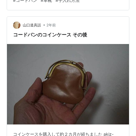
#
コードバン
#
革靴
#
手入れ方法
バンの特徴と注意点 コードバン靴の基本的な手入れ手順
① ホコリを落とす（毎回のお手入れ） 乾拭きで表面を
整える ③ クリームで栄養補給（1〜2か月に1回） ④ ブ
•
ラッシングで馴染ませる ⑤ 乾拭き＆ポリッシング（仕
山口道具話
2年前
上げ） コードバン靴のトラブル対処法 ・水シミができた
コードバンのコインケース その後
場合 ・履きジワが深くなった…
コインケースを購入して約２カ月が経ちました akiz-