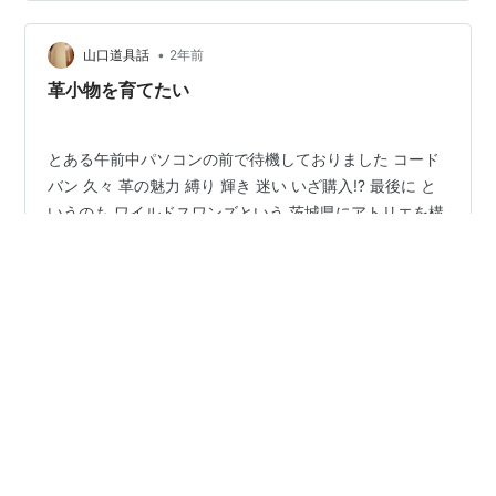
ん」と相槌でも打ってくれればそれでいいと思います←
革好きな方は ガンゾも値上がりしたし お手軽に試したい
•
なら 良いんじゃない⁉️ と暖かい目で見ていただけたら幸
山口道具話
2年前
いです 持つとこんな感じ さてさて、こちらの小銭入れな
革小物を育てたい
のです…
とある午前中パソコンの前で待機しておりました コード
バン 久々 革の魅力 縛り 輝き 迷い いざ購入⁉️ 最後に と