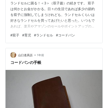
ランドセルに困る！＜3＞（双子篇）の続きです。 双子
は何かとお金がかかる。日々の生活であれば多少の節約
を双子に強制してしまうけれども、ランドセルくらいは
好きなランドセルを買ってあげたいと思った。いつもで
あれば、楽天やアマゾンのセールやポイントアップのと
きに買うのに、ランドセルはちゃんと店舗で買ってあげ
#
双子
#
育児
#
ランドセル
#
コードバン
たいというのも、つまりは僕の罪悪感からきているのだ
ろう。双子には我慢させてしまうことが多い。ランドセ
ルに夢を膨らませている双子に「好きなランドセルを選
•
びなよ」と僕は言った。 困ったことがあった。 「好きな
山口道具話
1年前
ランドセル選んでいいからね」と次女三女に言うと、三
コードバンの手帳
女がどこからか長女のときにいただいたランドセ…