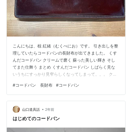
こんにちは、椋 紅緒（むくべにお）です。 引き出しを整
理していたらコードバンの長財布が出てきました。 くす
んだコードバン クリームで磨く 蘇った美しい輝き そし
てまた仕舞う まとめ くすんだコードバン しばらく見な
いうちにすっかり見窄らしくなってしまって。。。 クリ
ームで磨く コードバン専用クリームを探し出し、 塗って
#
コードバン 長財布
#
コードバン
磨きました。 蘇った美しい輝き おお！だいぶ綺麗になっ
た！ 気分もスッキリです♪ そしてまた仕舞う 最近は電子
決済がメインなので、 また引き出しにそっとしまいまし
•
た。 まとめ それにしても、コードバンは美しいなぁ。
山口道具話
2年前
[コードバン] [Cordovan (馬革)] 財布 栃木レザー…
はじめてのコードバン