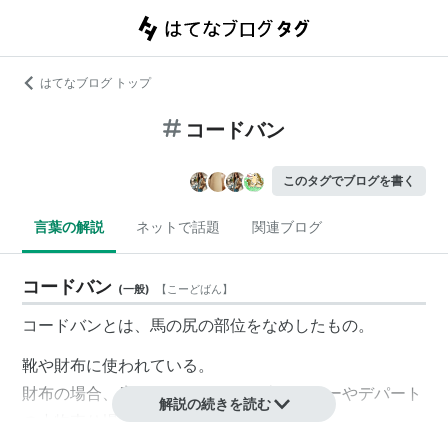
はてなブログ トップ
コードバン
このタグでブログを書く
言葉の解説
ネットで話題
関連ブログ
コードバン
(
一般
)
【
こーどばん
】
コードバンとは、馬の尻の部位をなめしたもの。
靴や財布に使われている。
財布の場合、店舗では、ハンズの皮コーナーやデパート
解説の続きを読む
の小物売り場にもある。