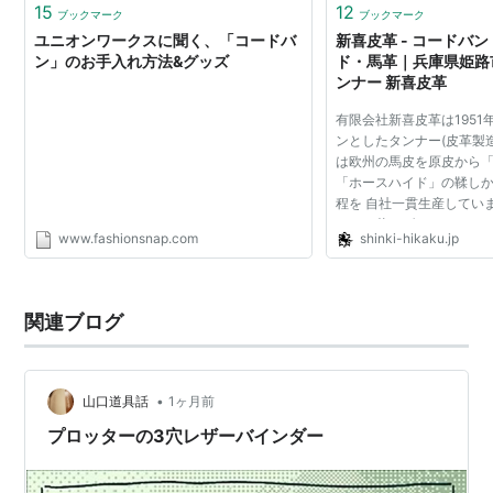
な声が…
15
12
ブックマーク
ブックマーク
ユニオンワークスに聞く、「コードバ
新喜皮革 - コードバ
ン」のお手入れ方法&グッズ
ド・馬革｜兵庫県姫路
ンナー 新喜皮革
有限会社新喜皮革は195
ンとしたタンナー(皮革製造
は欧州の馬皮を原皮から
「ホースハイド」の鞣し
程を 自社一貫生産してい
ン」は革のダイヤモンド
www.fashionsnap.com
shinki-hikaku.jp
表面は輝きを放ち、 独特
了します。 ただし...
関連ブログ
•
山口道具話
1ヶ月前
プロッターの3穴レザーバインダー