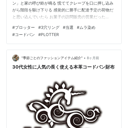
ン」と家の呼び鈴が鳴る 慌ててクレープを口に押し込み
がら階段を駆け下りる 感覚的に勝手に配達予定の荷物だ
と思い込んでいたら お菓子の訪問販売の営業だった
。。。 。。 。 思い込みって怖いですね...←何の話❓ そん
#
プロッター
#
3穴リング
#
当選
#
ムラ染め
な配達の荷物ですが 届いたもの プロッターのバインダー
#
コードバン
#
PLOTTER
PLOTTER Online Shop限定商品 3穴リングレザーバイン
ダー ムラ染めコードバンのブルーの抽選に当選しちゃっ
たのです。 PLOTTERは洗練されたデザインでありながら
長く付き合える道具として 手帳に関連す…
•
"季節ごとのファッションアイテム紹介"
8ヶ月前
30代女性に人気の長く使える本革コードバン財布