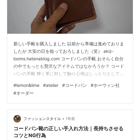
新しい手帳を購入しました 以前から準備は進めておりま
したが 大安の日を狙っておろしました（笑） akiz-
looms.hatenablog.com コードバンの手帳 おそらく自分
の中でもっとも贅沢なアイテムではなかろうか？ コード
バンの手帳 輝く革に対して触り心地はしっとりとしてな
めらか 握るたびに「ギュウ ギュウ」と革特有の音がしま
#
lemon&lime
#
atelier
#
コードバン
#
ホーウィン社
す 音はギュウですが革は馬です←はぁ？ 今回購入したの
#
オーダー
は アトリエ Lemon&Limes さん atelier-lemon-lime.com
東京で活動されてる作り手さんです。店舗は構えておら
ず時折【品川】方面のマーケットイベントなんかに出店
されたりしています …
•
ファッションスタイル
1年前
コードバン靴の正しい手入れ方法｜長持ちさせる
コツとNG行為