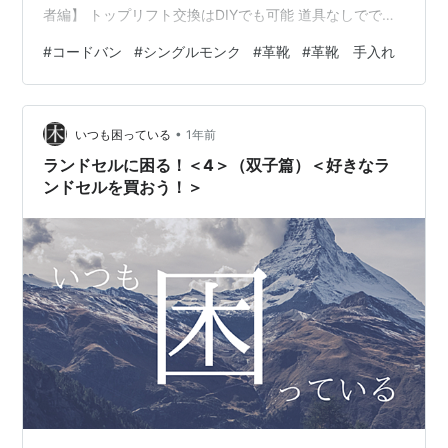
者編】 トップリフト交換はDIYでも可能 道具なしででき
るコードバンメンテナンス 使用したのはデリケートクリ
#
コードバン
#
シングルモンク
#
革靴
#
革靴 手入れ
ームとクレム1925 コードバンメンテナンスの手順（道具
なしで実践） コードバンメンテナンスの仕上がりと気づ
き ビフォー（乾燥・ガサガサ）とアフター（しっとり
•
艶） クレム1925でも十分だが、専用道具があればより美
いつも困っている
1年前
しく コードバンクリームとクレム1925の違い 「コード
ランドセルに困る！＜4＞（双子篇）＜好きなラ
バンの脱皮」…
ンドセルを買おう！＞