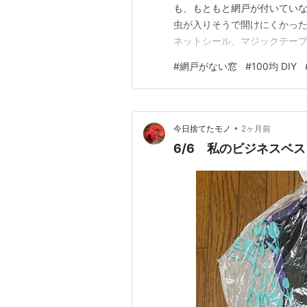
も、もともと網戸が付いてい
虫が入りそうで開けにくかった
ネットシール、マジックテープ
切ることや、切った網の端を
#
網戸がない窓
#
100均 DIY
く仕上げられませんでした。 
マジックテープ式のオーダー網
•
今日捨てたモノ
2ヶ月前
6/6 私のビジネスベ