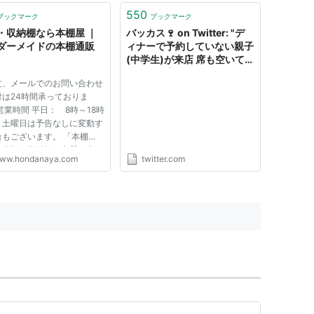
550
ブックマーク
ブックマーク
・収納棚なら本棚屋 ｜
バッカス🍷 on Twitter: "デ
ダーメイドの本棚通販
ィナーで予約していない親子
(中学生)が来店 席も空いて
いたので案内した オーダー
文、メールでのお問い合わせ
を聞きに行くとパスタ2品の
付は24時間承っておりま
み 前菜やメイン料理のオー
営業時間 平日： 8時～18時
ダーを尋ねるといらないと言
、土曜日は予告なしに変動す
う 一応リストランテなので
合もございます。 「本棚
パスタのみでのオーダーは受
の本棚・収納棚は良質で木の
け付けていないので…
ww.hondanaya.com
twitter.com
豊かな北欧パイン無垢集成材
https://t.co/uvCFs2yZFR"
用し、表面は安心安全な自然
（オイル・ワックス）で丁寧
上げています。プリント紙化