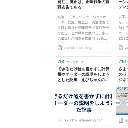
発注」廃止は、正味戦争の宣
ーン
戦布告である
ディ
（デ
結論： アマゾンの「バックオ
以下
ZO
ーダー発注」廃止は、流通改善に
か、 
ン通販
名目を借りた正味戦争の宣戦布告
加を
である。この戦争に敗北し、多く
コード
の出版社が個別直接取引（e託）
ZOZ
に応じてアマゾンのみに特恵条件
を行
anond.hatelabo.jp
z
を与えることは、破壊的な状況を
方で
もたらす。 また、直接取引を
える
したところで流通が改善するとい
だっ
790
716
ブックマーク
う保証はない。アマゾン依存度
て、
できるだけ嘘を書かずに計算
さよ
が...
ンドを追
量やオーダーの説明をしよう
のセ
とした記事 - えびちゃんの日
ジネ
記
う｜@
rsk0315.hatenablog.com
n