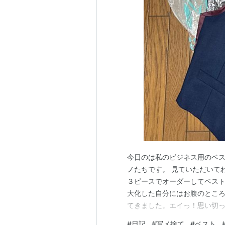
今日のは私のビジネス用のベ
ノたちです。 見ていただいて
３ピースでオーダーしてベスト
大化した自分にはお腹のところ
てきました。エイっ！思い切っ
まり太ってしまうと却ってベ
#
日記
#
写メ捨て
#
ベスト