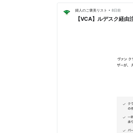
•
婦人のご褒美リスト
8日前
【VCA】ルデスク経由