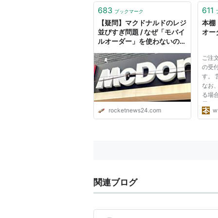
683
611
ブックマーク
【疑問】マクドナルドのレジ
本棚
並びすぎ問題 / なぜ「モバイ
オー
ルオーダー」を使わないのか
→ 妻の返答が予想外すぎた
ご注
の受
す。 
なお
る場
屋」
rocketnews24.com
w
香り
を使
塗料
に仕
粧...
関連ブログ