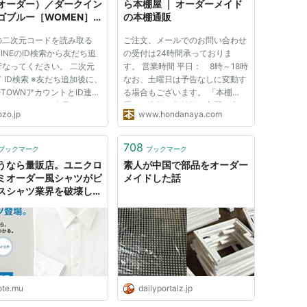
オーダー）／ダークイン
ら本棚屋 ｜ オーダーメイド
ゴブルー［WOMEN］
の本棚通販
ニムパンツ）｜
の二次元コードを読み取る
ご注文、メールでのお問い合わせ
ZO（ゾゾ）のファッショ
LINEのID検索から友だち追
の受付は24時間承っておりま
 - ZOZOTOWN
行なってください。 二次元
す。 営業時間 平日： 8時～18時
 ID検索 ※友だち追加後に、
なお、土曜日は予告なしに変動す
OTOWNアカウントとID連携
る場合もございます。 「本棚
ってください。 会員でない
屋」の本棚・収納棚は良質で木の
ozo.jp
www.hondanaya.com
も「お気に入り」機能が 使
香り豊かな北欧パイン無垢集成材
ようになりました 会員限定
を使用し、表面は安心安全な自然
た「お気に入り」機能を使っ
塗料（オイル・ワックス）で丁寧
708
ブックマーク
ブックマーク
 気になったアイテムやブラ
に仕上げています。プリント紙化
うなら量販店。ユニクロ
素人が中国で部品をオーダー
...
粧...
ミオーダー風シャツがビ
メイドした話
スシャツ業界を破壊しそ
NicoNicalcio｜note
ote.mu
dailyportalz.jp