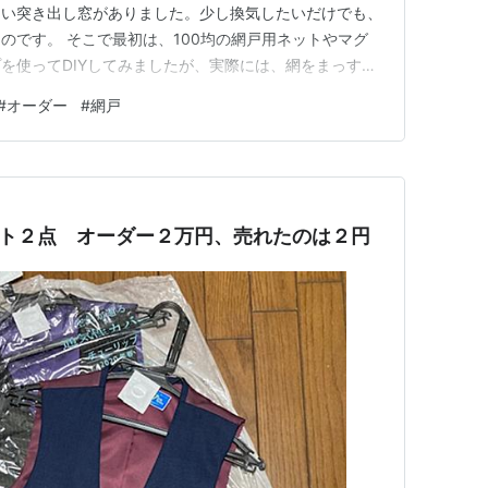
ない突き出し窓がありました。少し換気したいだけでも、
のです。 そこで最初は、100均の網戸用ネットやマグ
を使ってDIYしてみましたが、実際には、網をまっすぐ
きれいに固定することが思った以上に難しく、私にはうま
#
オーダー
#
網戸
最終的に選んだのは、窓のサイズに合わせて注文できる
戸です。 …
スト２点 オーダー２万円、売れたのは２円