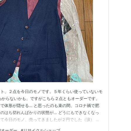
スト、２点を今日のモノです。５年くらい使っていないモ
わからないかも、ですがこちら２点ともオーダーです。
で体形が隠せる… と思ったのも束の間、コロナ禍で肥
のはち切れんばかりの状態が… どうにもできなくなっ
て今日のモノ、売ってきましたが２円でした（涙） あ
ストは見苦しいのですね、身をもって体感しました（苦
#
オーダー
#
リサイクルショップ