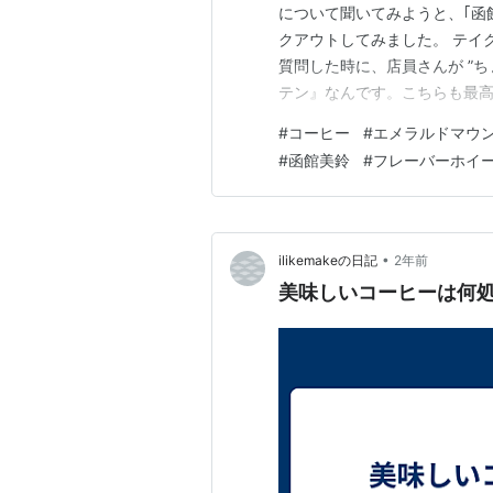
について聞いてみようと、｢函
クアウトしてみました。 テイ
質問した時に、店員さんが ”
テン』なんです。こちらも最高
教えてくださいました。 どう
#
コーヒー
#
エメラルドマウ
供しているのではなく、その時
#
函館美鈴
#
フレーバーホイ
て、早速飲んでみることに。 
•
ilikemakeの日記
2年前
美味しいコーヒーは何