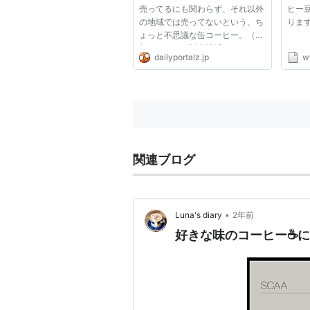
売ってるにも関わらず、それ以外
ヒー
の地域では売ってないという、ち
りま
ょっと不思議な缶コーヒー。（昨
年あたりから販売地域がちょっと
dailyportalz.jp
w
拡大されたらしい） その特徴
は、 「何がマックスって、甘さ
がマックス。」 と言われるほ
ど、甘いのが特徴である。 今回
はこ...
関連ブログ
•
Luna's diary
2年前
好きな味のコーヒー☕に