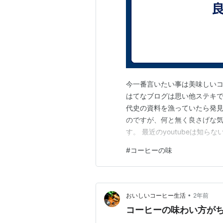
今一番言いたい事は美味しいコ
はてなブログは思い他ステキでし
代史の資料を漁っていたら発
のですが、何と無く良さげな
す。 最近のyoutubeは知
かもしれません。いやマスコミ凋
#
コーヒーの味
しょう。これからはもっと他の
で、テーマを変えてもう少し言
•
おいしいコーヒー生活
2年前
コーヒーの味わい方が