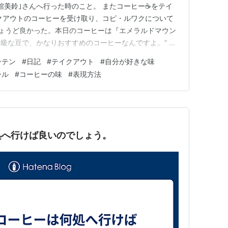
館美鈴｣さんへ行った時のこと。 またコーヒー☕をテイ
クアウトのコーヒーを受け取り、コピ・ルワクについて
ちょうど良かった。本日のコーヒーは『エメラルドマウン
級な豆で、かなりおすすめのコーヒーなんですよ。” と
やら、テイクアウトのコーヒーは、いつも同じものを提
ンテン
#
日記
#
テイクアウト
#
自分が好きな味
々で変えているようです。 それは、楽しみ🎵 お店を出
ール
#
コーヒーの味
#
表現方法
ひとくち飲んだ瞬…
処へ行けば良いのでしょう。