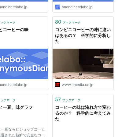
nond.hatelabo.jp
anond.hatelabo.jp
80
ブックマーク
ブックマーク
とコーヒーの味
コンビニコーヒーの味に違い
はあるの？ 科学的に分析し
た
nond.hatelabo.jp
www.itmedia.co.jp
57
ブックマーク
ブックマーク
ヒー豆、味グラフ
コーヒーの味は淹れ方で変わ
るのか？ 科学的に考えてみ
た
ヒー豆ならビショップコーヒ
厳選された新鮮で安全なコー