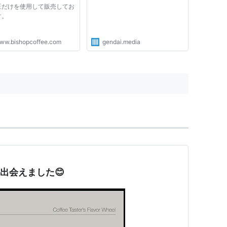
豆だけを使用して販売してお
す。
ww.bishopcoffee.com
gendai.media
出会えました😊