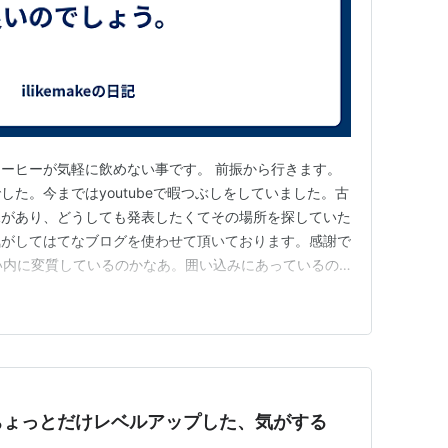
ーヒーが気軽に飲めない事です。 前振から行きます。
た。今まではyoutubeで暇つぶしをしていました。古
見があり、どうしても発表したくてその場所を探していた
気がしてはてなブログを使わせて頂いております。感謝で
らない内に変質しているのかなあ。囲い込みにあっているの
落でyoutubeも堕落したとか、まあ、飽きられたので
所も探すようにします。 はてなブログがステキなの
いたいこと…
ちょっとだけレベルアップした、気がする