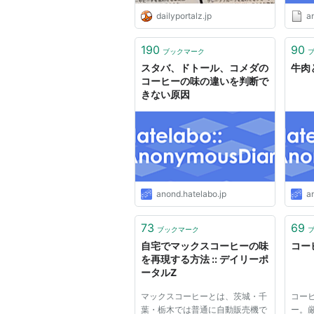
dailyportalz.jp
a
190
90
ブックマーク
スタバ、ドトール、コメダの
牛肉
コーヒーの味の違いを判断で
きない原因
anond.hatelabo.jp
a
73
69
ブックマーク
自宅でマックスコーヒーの味
コー
を再現する方法 :: デイリーポ
ータルZ
マックスコーヒーとは、茨城・千
コー
葉・栃木では普通に自動販売機で
ー。