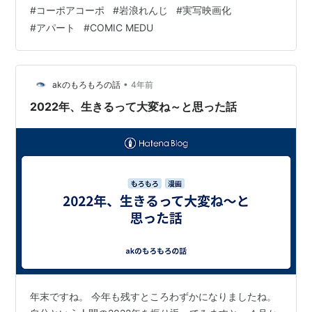
トーリー。単行本①～⑤巻発売中。実写映画化も予定さ
#
コーポアコーポ
#
岩浪れんじ
#
実写映画化
れている。 あらすじ ある日住人の一人が首を括った
#
アパート
#
COMIC MEDU
――。訳ありな住人たちが住む、大阪の安アパートを舞
台に、借金、DV、援交などなど連鎖し広がり絡み合い離
れる、愛おしい人々の人生の記録を綴った物語。
www.youtube.com この漫画の魅力 コーポ・ア・コーポ
•
akのもろもろの話
4年前
の魅力は、登場…
2022年、生きるって大変ね～と思った話
年末ですね。 今年も残すところわずかになりましたね。