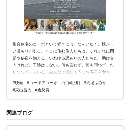
集合住宅のコーポという響きには、なんとなく、懐かし
い温もりがある。そこに住む住人たちは、それぞれに問
題や秘密を抱える、いわゆる訳ありの人たちだ。助け合
うけれど、干渉はしない。何も言わず、何も問わず、た
だつながっている。みんなで楽しそうにお寿司を食べる
シーンにグッときた。裕福ではないけれど、みんなやさ
#
映画
#
コーポアコーポ
#
仁同正明
#
馬場ふみか
しい。 映画『コーポ・ア・コーポ』公式サイト
#
東出昌大
#
倉悠貴
関連ブログ