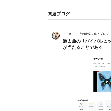
の感情を表す言葉だと言われる。
女性目線で別れゆく恋人との出会い
関連ブログ
うにつづり、
未練を残しながらも、やり切れない
を描いている。
イマオト － 今の音楽を追うブログ 
過去曲のリバイバルヒ
サウンド面では、ラテンフレーバー
が当たることである
チ（新藤晴一）の泣きのギターを披
る。
女性から手紙のように綴られた歌詞
ーズ所属。現在はテアトル・ド・ポ
また、
c/w
の「冷たい手〜3年8ヶ
捉えた曲となっている。
後に、新藤晴一がBuzyに提供し
れを自らの「恋心」に対して歌って
心を別の視点から描いているように