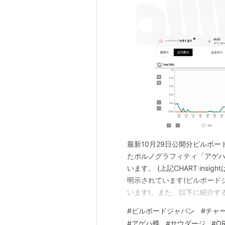
サウダー
アーティス
出版社/メ
発売日:
20
メディア:
クリック
:
この商品を
最新10月29日公開分ビルボー
たポルノグラフィティ「アゲハ
*
リスト
：
リスト::曲タイトル
います。 (上記CHART in
明示されています(ビルボード
サウダージ
(
一般
)
【
さうだーじ
】
います)。また、以下に紹介するC
となります。)
【saudade(葡)】哀愁。寂しさ。
#
ビルボードジャパン
#
チャ
#
アゲハ蝶
#
サウダージ
#
O