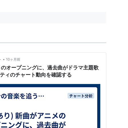
•
－
10ヶ月前
ニメのオープニングに、過去曲がドラマ主題歌
ィティのチャート動向を確認する