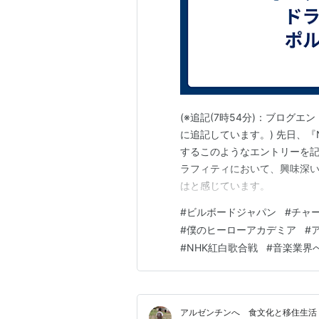
(※追記(7時54分)：ブログ
に追記しています。) 先日、『N
するこのようなエントリーを記
ラフィティにおいて、興味深
はと感じています。
#
ビルボードジャパン
#
チャ
#
僕のヒーローアカデミア
#
#
NHK紅白歌合戦
#
音楽業界
アルゼンチンへ 食文化と移住生活