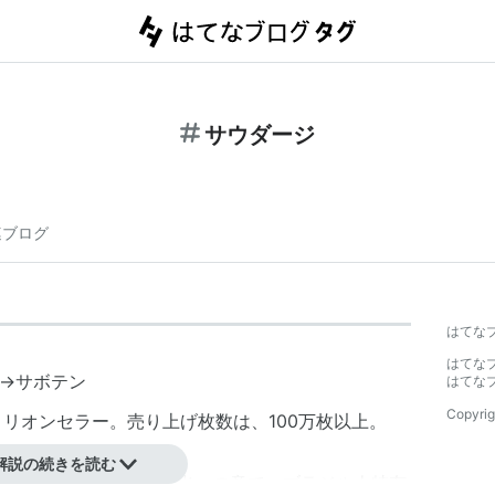
サウダージ
連ブログ
はてな
。
はてな
→サボテン
はてな
Copyrig
のミリオンセラー。売り上げ枚数は、100万枚以上。
a
解説の続きを読む
愁」「やるせない思い出」の意で、ブラジル人特有