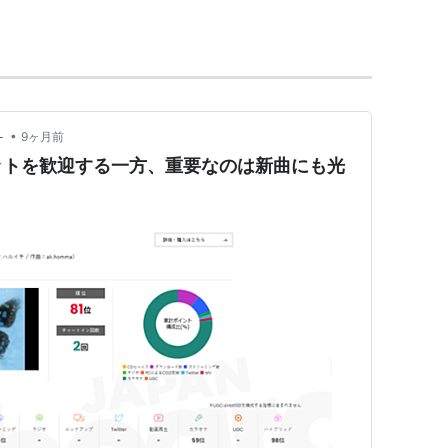
と別れ、そして悔恨を自らの「恋心」に懺悔するよ
思いを"過去"に昇華させようと、もがく切ない想い
•
－
9ヶ月前
ットを歓迎する一方、重要なのは新曲にも光
を散りばめながら、間奏では作詞者でもあるハルイ
露し、最後の転調がよりいっそう哀切を引き立て
カードの文字は山本未來（当時ポルノと同じアミュ
ッシュ所属）によるもの。
月〜」では「サウダージ」の出来事を男性の目線から
た「パシオン」は同じくラテンテイストで、男女の別
いることから、「サウダージ」の歌詞の主人公の恋
推測される。