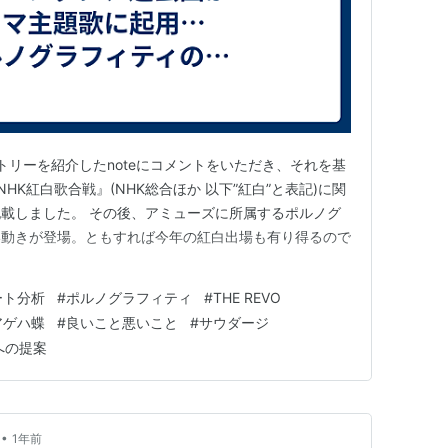
エントリーを紹介したnoteにコメントをいただき、それを基
HK紅白歌合戦』(NHK総合ほか 以下”紅白”と表記)に関
載しました。 その後、アミューズに所属するポルノグ
い動きが登場。ともすれば今年の紅白出場も有り得るので
ート分析
#
ポルノグラフィティ
#
THE REVO
アゲハ蝶
#
良いこと悪いこと
#
サウダージ
への提案
•
1年前