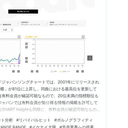
ジ
ト:
ポルノグラフィティ
ーカー:
ソニーレコード
00/09/13
CD
 32回
含むブログ (66件) を見る
ドジャパンソングチャートでは、2001年にリリースされ
蝶」が81位に上昇し、同曲における最高位を更新して
sightは有料会員が確認可能なもので、20位未満の指標順位も
ジャパンでは有料会員が知り得る情報の掲載を許可して
HART insightも同様に、有料会員が確認可能なもの
やるせなさ。
ート分析
#
リバイバルヒット
#
ポルノグラフィティ
RANGE RANGE
#
イケナイ太陽
#
音楽業界への提案