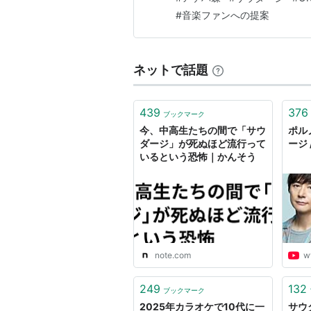
#
音楽ファンへの提案
ネットで話題
439
376
ブックマーク
今、中高生たちの間で「サウ
ポル
ダージ」が死ぬほど流行って
ージ /
いるという恐怖｜かんそう
note.com
w
249
132
ブックマーク
2025年カラオケで10代に一
サウ