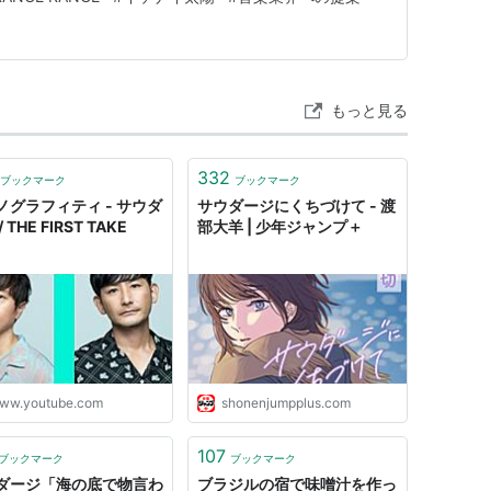
もっと見る
332
ブックマーク
ブックマーク
ノグラフィティ - サウダ
サウダージにくちづけて - 渡
 THE FIRST TAKE
部大羊 | 少年ジャンプ＋
ww.youtube.com
shonenjumpplus.com
107
ブックマーク
ブックマーク
ダージ「海の底で物言わ
ブラジルの宿で味噌汁を作っ