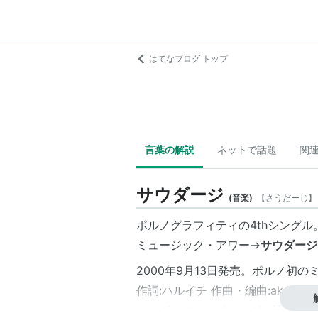
はてなブログ トップ
言葉の解説
ネットで話題
関
サウダージ
(
音楽
)
【
さうだーじ
】
ポルノグラフィティの4thシングル
ミュージック・アワー→
サウダージ
2000年9月13日発売。ポルノ初
作詞:ハルイチ 作曲・編曲:ak.homm
サウダージ」はポルトガル語で「哀