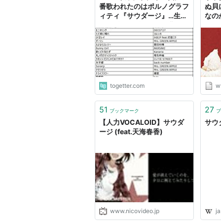
番歌われたのはポルノグラフ
ぬ貝
ィティ『サウダージ』…生ま
なのか
れるずっとずっと前の曲なの
に「40代も意外と最近の歌
ってるんやな」
togetter.com
w
51
27
ブックマーク
ブ
【人力VOCALOID】サウダ
サウダ
ージ (feat.天海春香)
www.nicovideo.jp
ja