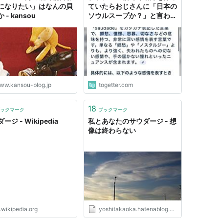
になりたい」はなんの貝
ていたらおじさんに「日本の
 - kansou
ソウルスープか？」と言われ
お椀を渡したら「サウダー
ジ...」と呟いてたのが哀愁を
感じられる
ww.kansou-blog.jp
togetter.com
18
ックマーク
ブックマーク
ージ - Wikipedia
私とあなたのサウダージ - 想
像は終わらない
.wikipedia.org
yoshitakaoka.hatenablog.com