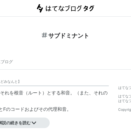
サブドミナント
連ブログ
ぶどみなんと
】
はてな
それを根音（ルート）とする和音。（また、それの
はてな
はてな
、Fの音とFのコードおよびその代理和音。
Copyrig
解説の続きを読む