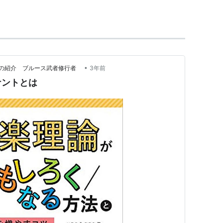
•
ンの紹介 ブルース武者修行者
3年前
ナントとは