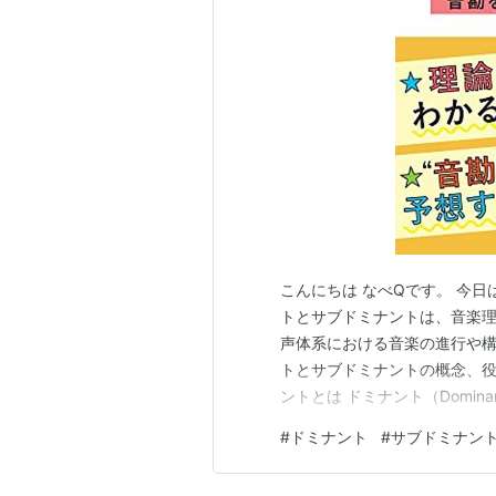
こんにちは なべQです。 今
トとサブドミナントは、音楽
声体系における音楽の進行や
トとサブドミナントの概念、役
ントとは ドミナント（Domi
します。ドミナントは、メジ
#
ドミナント
#
サブドミナン
一般的にはメジャーコードのド
ードの場合、G音（第5音）が