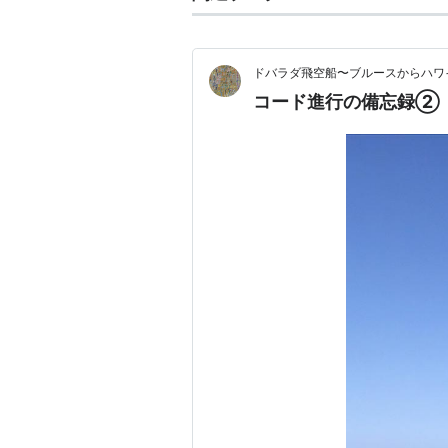
ドバラダ飛空船〜ブルースからハワ
コード進行の備忘録②