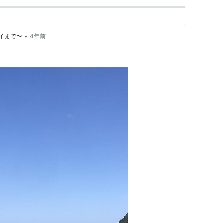
•
イまで〜
4年前