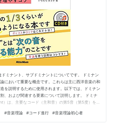
日はドミナント、サブドミナントについてです。 ドミナン
理論において重要な概念です。これらは主に西洋音楽の和
構造を説明するために使用されます。以下では、ドミナン
割、および関連する要素について説明します。 ドミナ
nant）は、主要なコード（主和音）の第5音（第5度）を指
ャーコードまたはミノーコードの両方で使用されますが、
ト
#
音楽理論
#
コード進行
#
音楽理論初心者
ミナントがよく知られています。例えば、Cメジャーコ
そのドミナン…