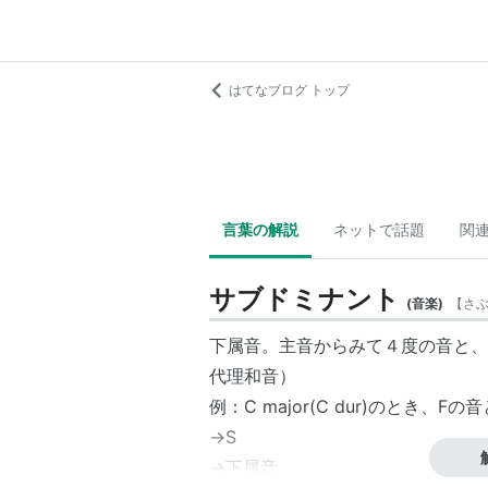
はてなブログ トップ
言葉の解説
ネットで話題
関
サブドミナント
(
音楽
)
【
さ
下属音。主音からみて４度の音と、
代理和音）
例：C major(C dur)のとき
→S
→下属音