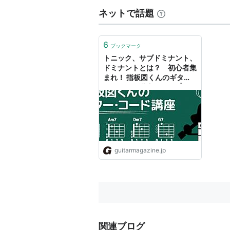
ネットで話題
6
ブックマーク
トニック、サブドミナント、
ドミナントとは？ 初心者集
まれ！ 指板図くんのギタ
ー・コード講座 第27回 | ギ
ター・マガジンWEB｜
Guitar magazine
guitarmagazine.jp
関連ブログ