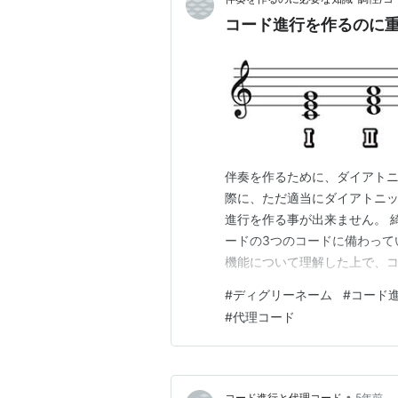
コード進行を作るのに重
伴奏を作るために、ダイアト
際に、ただ適当にダイアトニ
進行を作る事が出来ません。 
ードの3つのコードに備わって
機能について理解した上で、コ
について学習する前に、ダイ
#
ディグリーネーム
#
コード
しょう。 ディグリーネームと
#
代理コード
ドの各コードに付けられる番号
•
コード進行と代理コード
5年前