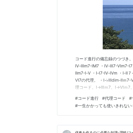
コード進行の備忘録のつづき。 krokov
Ⅳ-Ⅲm7-ⅠM7 ・Ⅳ-Ⅲ7-Ⅵm7-Ⅰ7
Ⅱm7-Ⅰ-Ⅴ ・Ⅰ-Ⅰ7-Ⅳ-Ⅳm ・Ⅰ-Ⅱ
Ⅵ7の代理。 ・Ⅰ-♭Ⅲdim-Ⅱｍ7
理コード。Ⅰ→Ⅲｍ7。Ⅰ→Ⅵｍ
→♭Ⅶ7。 ・Ⅴ7の代理コード。
#
コード進行
#
代理コード
#
#
一生かかっても使いきれない
伴奏を作るのに必要な知識-調性/コ