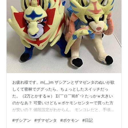
お疲れ様です。m(__)m ザシアンとザマゼンタのぬいが欲
しくて密林でググったら、ちょっとしたスイッチだっ
た。（2万とかするｗ） Σ(￣ロ￣lll)ｶﾞｰﾝ たっかｗ大きい
のかなあ？ 可愛いけどもｗポケモンセンターで買った方
が安いの？ 値段設定がわからん。 モンコレだと、手頃な
お値段で可愛い。（3000円くらい） 小さいけどｗ（で
#
ザシアン
#
ザマゼンタ
#
ポケモン
#
日記
も再現度高め） 近くのショッピングモールにないかな