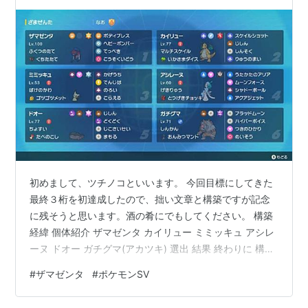
初めまして、ツチノコといいます。 今回目標にしてきた
最終３桁を初達成したので、拙い文章と構築ですが記念
に残そうと思います。酒の肴にでもしてください。 構築
経緯 個体紹介 ザマゼンタ カイリュー ミミッキュ アシレ
ーヌ ドオー ガチグマ(アカツキ) 選出 結果 終わりに 構築
経緯 現在の環境トップ層における同速ゲーが個人的に精
#
ザマゼンタ
#
ポケモンSV
神衛生上ストレスすぎたので同速勝負になりにくい伝説
エースを使おうと考え、ザマゼンタに着目した。 Sにそ