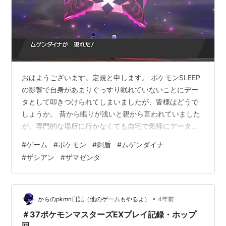
おはようございます。定規と申します。 ポケモンSLEEP
の影響で自身があまりぐっすり眠れていないことにデー
タとして叩きつけられてしまいましたが、皆様はどうで
しょうか。 昔から眠りが浅いと親から言われていました
が、専門的な場所に行かなくても自宅で気軽にデータが
取れる日が来るとは…。 科学の 力って スゲー ですね。
#
ゲーム
#
ポケモン
#
剣盾
#
ムゲンダイナ
本当。 ①.今回の内容 ムゲンダイナ戦をお届けします。
#
ザシアン
#
ザマゼンタ
区切りのいい所まで書こうとしたら長くなってしまいま
したが、書いている本人は楽しかったのでいいでしょ
う。自己完結 ②.前回のあらすじ 前々回からローズ委員
長とバトルを開始した定規。 ローズ委員長はダイオウド
•
からのpkmn日記（他のゲームもやるよ）
4年前
ウのキョダイマックスで応戦…
＃37ポケモンマスターズEXプレイ記録・ホップ
回