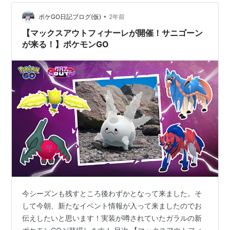
こそこ振るだけで中速帯は軒並み上から行動できる上、
•
相手の物理アタッカーのほぼ全てとやりあえる性能はパ
ポケGO日記ブログ(仮)
2年前
ーティの軸にするに十分な性能と感じた。 ザマゼンタと
【マックスアウトフィナーレが開催！サニゴーン
相性のいいポケモンを…
が来る！】ポケモンGO
今シーズンも残すところ後わずかとなって来ました。そ
して今朝、新たなイベント情報が入って来ましたのでお
伝えしたいと思います！実装が噂されていたガラルの新