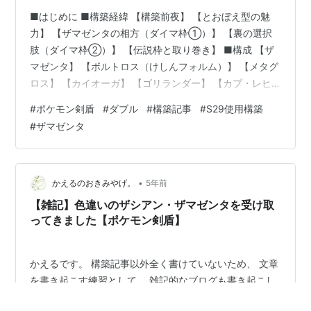
■はじめに ■構築経緯 【構築前夜】 【とおぼえ型の魅
力】 【ザマゼンタの相方（ダイマ枠①）】 【裏の選択
肢（ダイマ枠②）】 【伝説枠と取り巻き】 ■構成 【ザ
マゼンタ】 【ボルトロス（けしんフォルム）】 【メタグ
ロス】 【カイオーガ】 【ゴリランダー】 【カプ・レヒ
レ】 ■選出 【基本選出】 ●対ザシグラ ●対ザシオーガ
#
ポケモン剣盾
#
ダブル
#
構築記事
#
S29使用構築
●対ザシ黒バド 【対トリル】 ■振り返りと課題 ■おわり
#
ザマゼンタ
に（ザマゼンタの可能性） 変幻自在の器用万能戦士とし
て唯一無二の性能 ダブルでのザシアンとの差別化 型開拓
がされていない無限の可能性 ★参考文献 【先人の研究】
【立ち回り動画】 【その他】 ■はじめに 初めまして、
•
かえるのおきみやげ。
5年前
り…
【雑記】色違いのザシアン・ザマゼンタを受け取
ってきました【ポケモン剣盾】