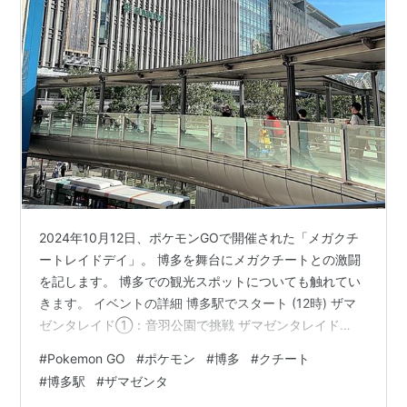
2024年10月12日、ポケモンGOで開催された「メガクチ
ートレイドデイ」。 博多を舞台にメガクチートとの激闘
を記します。 博多での観光スポットについても触れてい
きます。 イベントの詳細 博多駅でスタート (12時) ザマ
ゼンタレイド①：音羽公園で挑戦 ザマゼンタレイド
②：住吉神社での再戦 住吉神社でのお祭りと発見 メガ
#
Pokemon GO
#
ポケモン
#
博多
#
クチート
クチートレイド (14時～15時) リモートレイドで奇跡の色
#
博多駅
#
ザマゼンタ
違いクチートGET 天神ホルモンで締め この日の運動量 ま