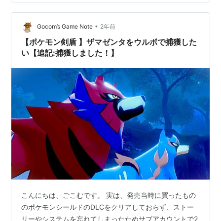
とめ イベントの詳細 開催期間 ：2024年10月12日
(土)14:00〜17:00 対象ポケモン：メガクチート ※初実装
個人的感想：メガクチート自体はバトル…
•
Gocom’s Game Note
2年前
【ポケモン剣盾 】ザマゼンタをウルボで捕獲した
い【追記:捕獲しました！】
こんにちは、ごこむです。 実は、発売当時に買ったもの
のポケモンシールドのDLCをクリアしておらず、ストー
リーやシステムを忘れてしまったためサブアカウントで2