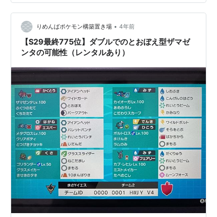
あ？？ 田舎にはないか。 Σ(￣ロ￣lll)ｶﾞｰﾝ あーあ、ポケ
モンセンターがどこにでもあればいいのに。 悔しくて描
•
いた。 怖いｗ Σ(￣ロ￣lll)ｶﾞｰﾝ 目が怖かったｗ どこ見て
りめんばポケモン構築置き場
4年前
るの？ また練習します。 では。…
【S29最終775位】ダブルでのとおぼえ型ザマゼ
ンタの可能性（レンタルあり）