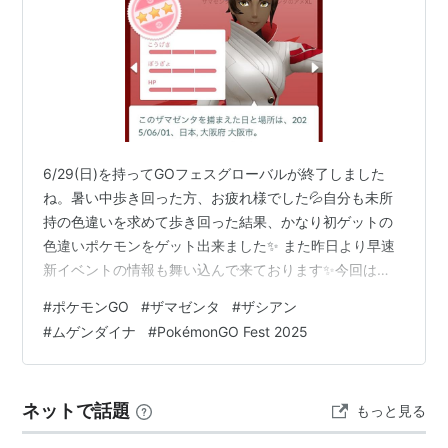
6/29(日)を持ってGOフェスグローバルが終了しました
ね。暑い中歩き回った方、お疲れ様でした💦自分も未所
持の色違いを求めて歩き回った結果、かなり初ゲットの
色違いポケモンをゲット出来ました✨ また昨日より早速
新イベントの情報も舞い込んで来ております✨今回は
PokémonGOフェスの振り返りと新イベントの情報をチ
#
ポケモンGO
#
ザマゼンタ
#
ザシアン
ェックしていきます✨ 【大阪GOフェスではレイド中心
#
ムゲンダイナ
#
PokémonGO Fest 2025
で】 【グローバルでは新規の色違いを狙って】 【ムゲン
ダイナが来る!?新イベント情報】 【大阪GOフェスではレ
イド中心で】 今回のGOフェスですが、自分は大阪のリア
ネットで話題
もっと見る
ルイベントとGOフェスグローバルともにガッツリとポケ
活することが出来まし…