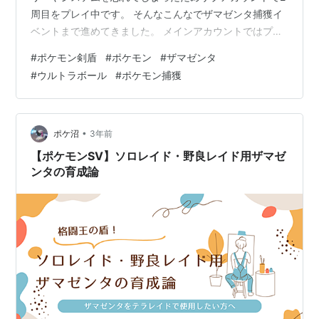
周目をプレイ中です。 そんなこんなでザマゼンタ捕獲イ
ベントまで進めてきました。 メインアカウントではプレ
ミアボールで捕獲したので、今回は捕獲率の低いウルト
#
ポケモン剣盾
#
ポケモン
#
ザマゼンタ
ラボールでザマゼンタを捕まえたいと、ちょっといろい
#
ウルトラボール
#
ポケモン捕獲
ろ考えた備忘録です。 ザシアンでもいけるんじゃないか
な？ 2024/09/23 捕獲に成功しました！下の方に追記し
てあります。やったー！
•
ポケ沼
3年前
【ポケモンSV】ソロレイド・野良レイド用ザマゼ
ンタの育成論