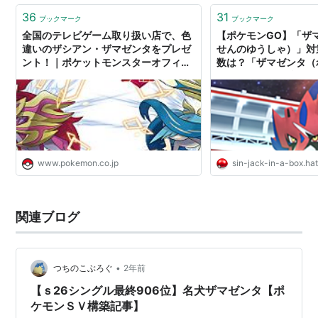
36
31
ブックマーク
ブックマーク
全国のテレビゲーム取り扱い店で、色
【ポケモンGO】「ザ
違いのザシアン・ザマゼンタをプレゼ
せんのゆうしゃ）」対
ント！｜ポケットモンスターオフィシ
数は？「ザマゼンタ（
ャルサイト
しゃ）」何人で勝てる？
ンGO!で、なんとなくG
www.pokemon.co.jp
sin-jack-in-a-box.ha
関連ブログ
•
つちのこぶろぐ
2年前
【ｓ26シングル最終906位】名犬ザマゼンタ【ポ
ケモンＳＶ構築記事】