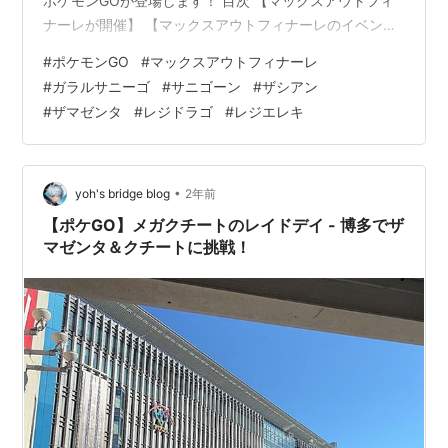
ポケモンGOが登場します！ 目次 【マックスアウトフィ
ナーレが開催】 【マックスアウトフィナーレのイベント
内容】 【伝説レイドのポケモンたちは⁉】 【有料のタイ
#
ポケモンGO
#
マックスアウトフィナーレ
ムチャレンジが登場】 【イベント限定のチケットが販
#
ガラルサニーゴ
#
サニゴーン
#
ザシアン
売】 【サニゴーンが欲しい！GBLで強いって！？】 【マ
#
ザマゼンタ
#
レジドラゴ
#
レジエレキ
ックスアウトフィナーレが開催】 11月27日（水）10:00
～12月1日（日）20:00までマックスアウトフィナーレが
開催されます！公式ブログからその内容を見ていきま
す。 【マックスア…
•
yoh's bridge blog
2年前
【ポケGO】メガクチートのレイドデイ - 博多でザ
マゼンタ＆クチートに挑戦！