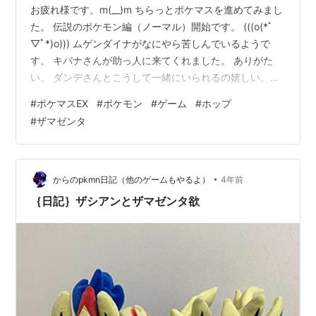
お疲れ様です。m(__)m ちらっとポケマスを進めてみまし
た。 伝説のポケモン編（ノーマル）開始です。 (((o(*ﾟ
▽ﾟ*)o))) ムゲンダイナがなにやら苦しんでいるようで
す。 キバナさんが助っ人に来てくれました。 ありがた
い。 ダンデさんとこうして一緒にいられるの嬉しい。
(((o(*ﾟ▽ﾟ*)o))) かっこいいなあ。 ムゲンダイナ可愛いん
#
ポケマスEX
#
ポケモン
#
ゲーム
#
ホップ
だよね。好きなポケモン。 なにこのイケメン・・・。 ど
#
ザマゼンタ
うやらポケマスにはまだマサル氏がいない様子。 これか
らきてくれるかな？ Σ(￣ロ￣lll)ｶﾞｰﾝ 来てくれたらいい
な。 レッドさんが何かを感じ取った様子。無意識でうず
くんでしょうねｗ かっこいい…
•
からのpkmn日記（他のゲームもやるよ）
4年前
｛日記｝ザシアンとザマゼンタ欲