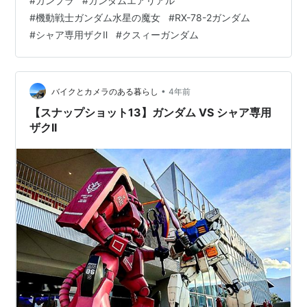
#
ガンプラ
#
ガンダムエアリアル
と並べた〜😆 こう並べてみると、エアリアルって結構大
#
機動戦士ガンダム水星の魔女
#
RX-78-2ガンダム
きいですよね！ 同じHG 1/144なんですけど、全然大きさ
#
シャア専用ザクⅡ
#
クスィーガンダム
が違う😳✨ そういえば、実は昨日(12/22)の朝、ありえな
いくらい寝坊したんです笑 いつも5:30くらいに起きて、
7:40過ぎに出勤するのですが… 起きると何と7:1…
•
バイクとカメラのある暮らし
4年前
【スナップショット13】ガンダム VS シャア専用
ザクII