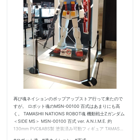
再び魂ネイションのポップアップストア行って来たので
すが。 ロボット魂のMSN-00100 百式はあまりにも高
く。 TAMASHII NATIONS ROBOT魂 機動戦士Zガンダム
＜SIDE MS＞ MSN-00100 百式 ver. A.N.I.M.E. 約
130mm PVC&ABS製 塗装済み可動フィギュア TAMASHII
NATIONS Amazon ロボット魂のRX-78-2 ガンダムのベ