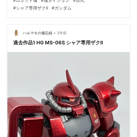
#
ロボット魂
#
魂ネイション
#
百式
ストセレクションは他のロボット魂に比べるとお買い得
#
シャア専用ザクⅡ
#
ガンダム
ですが、RGM-79 ジムの方が欲しく。 ver.A.N.I.M.E.にな
ってからのロボット魂はお米みたいに高くなったと思う
一方、以前同店で購入し…
•
ハルマキの備忘録
3年前
過去作品1 HG MS-06S シャア専用ザクⅡ