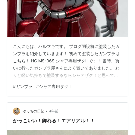
こんにちは、ハルマキです。 ブログ開設前に塗装したガ
ンプラを紹介していきます！ 初めて塗装したガンプラは
こちら！ HG MS-06S シャア専用ザクⅡ です！ 当時、買
いに行ったガンプラ屋さんによく置いてありました。 わ
りと軽い気持ちで塗装するならシャアザク！と思ってま
したね〜 今思えば、パーツ数も少なく初心者にはとても
#
ガンプラ
#
シャア専用ザクⅡ
良心的だったかもしれません…。 初めてのエアブラシで
キャンディ塗装しました。 初めてでキャンディ塗装っ
て、今思うと結構すごいことやってんな〜と思いまし
•
た…。 パイプ部分とキャンディ塗装の土台はスターブラ
ゆっちの日記
4年前
イトシルバーだった気がします。記憶が… キャンディ塗
かっこいい！飾れる！エアリアル！！
装は、その上にクリアレッ…