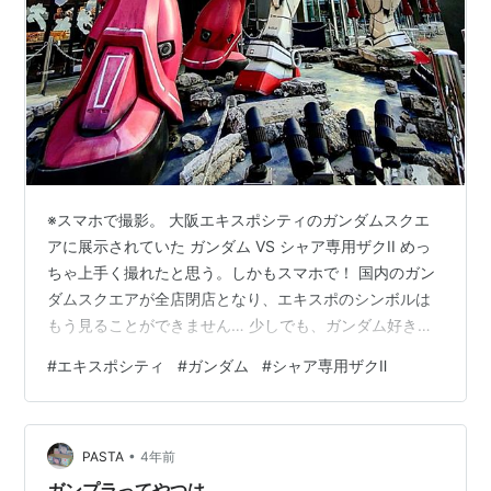
※スマホで撮影。 大阪エキスポシティのガンダムスクエ
アに展示されていた ガンダム VS シャア専用ザクII めっ
ちゃ上手く撮れたと思う。しかもスマホで！ 国内のガン
ダムスクエアが全店閉店となり、エキスポのシンボルは
もう見ることができません… 少しでも、ガンダム好きな
人に見てもらえると嬉しいです。
#
エキスポシティ
#
ガンダム
#
シャア専用ザクⅡ
•
PASTA
4年前
ガンプラってやつは