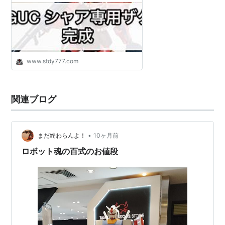
www.stdy777.com
関連ブログ
•
まだ終わらんよ！
10ヶ月前
ロボット魂の百式のお値段