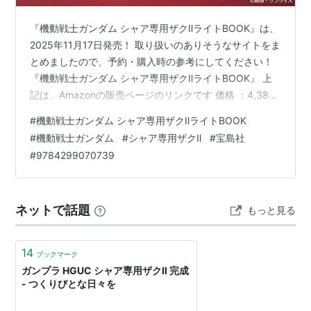
『機動戦士ガンダム シャア専用ザクⅡライトBOOK』は、
2025年11月17日発売！ 取り扱いのありそうなサイトをま
とめましたので、予約・購入時の参考にしてください！
『機動戦士ガンダム シャア専用ザクⅡライトBOOK』 上
記は、Amazonの販売ページのリンクです 価格 ：4,389
円（税込） 発売日 ：2025年11月17日 出版社 ：宝島社
#
機動戦士ガンダム シャア専用ザクⅡライトBOOK
商品コード：9784299070739 Amazon e-hon
#
機動戦士ガンダム
#
シャア専用ザクⅡ
#
宝島社
HMV&BOOKS online 紀伊國屋書店ウェブストア セブン
#
9784299070739
ネットショッピング 宝島CHANNEL タワーレコードオン
ライン Neowing ホンヤクラブ Yahoo!ショッピン…
ネットで話題
もっと見る
14
ブックマーク
ガンプラ HGUC シャア専用ザクⅡ 完成
- つくりびとな日々を