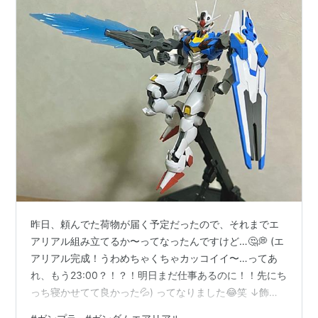
昨日、頼んでた荷物が届く予定だったので、それまでエ
アリアル組み立てるか〜ってなったんですけど…🤔💭 (エ
アリアル完成！うわめちゃくちゃカッコイイ〜…ってあ
れ、もう23:00？！？！明日まだ仕事あるのに！！先にち
っち寝かせてて良かった💦) ってなりました😂笑 ↓飾っ
たエアリアル！ ↓ファーストガンダムとシャア専用ザクII