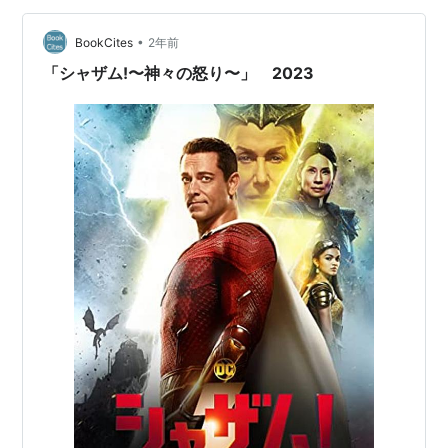
•
BookCites
2年前
「シャザム!〜神々の怒り〜」 2023