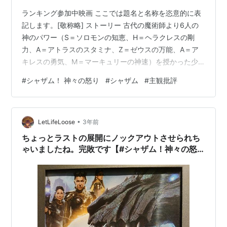
ランキング参加中映画 ここでは題名と名称を恣意的に表
記します。[敬称略] ストーリー 古代の魔術師より6人の
神のパワー（S＝ソロモンの知恵、H＝ヘラクレスの剛
力、A＝アトラスのスタミナ、Z＝ゼウスの万能、A＝ア
キレスの勇気、M＝マーキュリーの神速）を授かった少
年ビリーは、魔法の言葉「シャザム！
#
シャザム！ 神々の怒り
#
シャザム
#
主観批評
（S.H.A.Z.A.M！）」と唱えると、超絶マッチョな最強ヒ
ーローのシャザムに変身する。しかし、見た目は大人で
も中身は子ども、ヒーローとしても半人前のシャザム
•
は、大人の事情が理解できずに神々を怒らせてしまい、
LetLifeLoose
3年前
その結果、最強の神の娘たち「恐怖の3姉妹」がペットの
ちょっとラストの展開にノックアウトさせられち
ドラゴンを引き連れて地球に襲来。未曽有の危機…
ゃいましたね。完敗です【#シャザム！神々の怒
り】