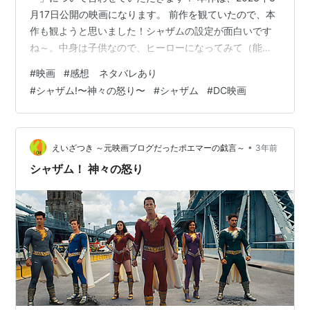
月17日公開の映画になります。 前作を観ていたので、本
作も観ようと思いました！シャザムの設定が面白いです
ね～。中身は子供なので、ヒーローになってみて（能力
を持ってみて）やってみたかったことをやるあたり、良
#
映画
#
感想 ネタバレあり
かったです。 今まで観たきたヒーロー映画にない設定な
#
シャザム!〜神々の怒り〜
#
シャザム
#
DC映画
ので、面白かった印象でした。 また見たいなと思ってい
たので、続編が出てきて嬉しかったです😊 ↓前作になり
ます。 シャザム!(吹替版) 観た感想としまして、前作と変
わらない面白さ！ 前作同様に見た目は大人だが、中身は
•
えいざつき ～元映画ブログだったポエマーの戯言～
3年前
子供という設定がより出…
シャザム！ 神々の怒り