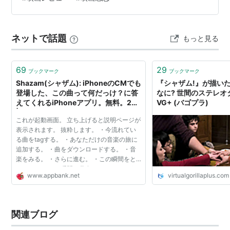
の呪文を唱えると、彼は稲妻と共に驚異的なパワーを持
つ大人のスーパーヒーロー、シャザム!へと変身するので
す。最強の力を手に入れたビリーですが、中身はまだ14
ネットで話題
もっと見る
歳の子供。能力のテストや悪ふ…
69
29
ブックマーク
ブックマーク
Shazam(シャザム): iPhoneのCMでも
『シャザム!』が描いた
登場した、この曲って何だっけ？に答
なに? 世間のステレオ
えてくれるiPhoneアプリ。無料。201
VG+ (バゴプラ)
| AppBank
これが起動画面。 立ち上げると説明ページが
表示されます。 抜粋します。 ・今流れてい
る曲をtagする。 ・あなただけの音楽の旅に
追加する。 ・曲をダウンロードする。 ・音
楽をみる。 ・さらに進む。 ・この瞬間をと
らえる。 ・この瞬間を共有する。 このよう
www.appbank.net
virtualgorillaplus.com
なことができます。 さて、早速利用してみま
しょう。利用方...
関連ブログ