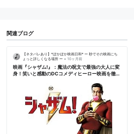
「SHAZAM」がそのままヒーロー名として用いられる
様になった。
SHAZAMという呪文は
関連ブログ
S：ソロモンの知恵
H：ヘラクレスの剛力
【ネタバレあり】*ぽかぽか映画日和* ー 秒でその映画にち
A：アトラスのスタミナ
•
ょっと詳しくなる場所 ー
10ヶ月前
Z：ゼウスの全能
映画『シャザム!』：魔法の呪文で最強の大人に変
A：アキレスの勇気
身！笑いと感動のDCコメディヒーロー映画を徹底
解説
M：マーキュリーの神速
からとられている。
参考記事
キャプテン・マーベル／シャザム入門編：基本設定とオ
ススメ作品 : すべていつわりの家