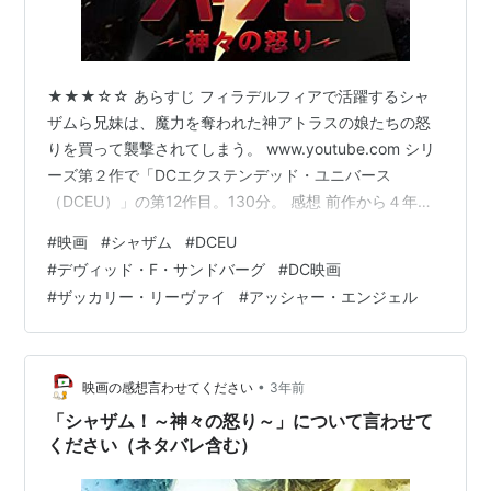
★★★☆☆ あらすじ フィラデルフィアで活躍するシャ
ザムら兄妹は、魔力を奪われた神アトラスの娘たちの怒
りを買って襲撃されてしまう。 www.youtube.com シリ
ーズ第２作で「DCエクステンデッド・ユニバース
（DCEU）」の第12作目。130分。 感想 前作から４年を
経て、主人公と義理の兄妹たちが皆、子どもから思春期
#
映画
#
シャザム
#
DCEU
の若者へと成長を遂げていて、いきなり感慨深い。順調
#
デヴィッド・F・サンドバーグ
#
DC映画
に育っている子供たちを見て、大人になったな、と親戚
#
ザッカリー・リーヴァイ
#
アッシャー・エンジェル
のおじさんみたいなことを思ってしまった。考えてみれ
ばＤＣやマーヴェルのスーパーヒーローものは１０年、
１５年と続いているので、「北の国から」みたいなもの
になっていると言えるかもし…
•
映画の感想言わせてください
3年前
「シャザム！～神々の怒り～」について言わせて
ください（ネタバレ含む）