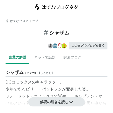
はてなブログ トップ
シャザム
このタグでブログを書く
言葉の解説
ネットで話題
関連ブログ
シャザム
(
マンガ
)
【
しゃざむ
】
DCコミックスのキャラクター。
少年であるビリー・バットソンが変身した姿。
フォーセット・コミックスで誕生し、キャプテン・マー
解説の続きを読む
ベルという名前だったが、同名のヒーローが居た事から
本のタイトルとして使えなくなり、変身する為の呪文