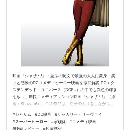
映画『シャザム!』：魔法の呪文で最強の大人に変身！笑
いと感動のDCコメディヒーロー映画を徹底解説 DCエク
ステンデッド・ユニバース（DCEU）の中でも異色の輝き
を放つ、痛快コメディアクション映画『シャザム!』（原
題：Shazam!）。この作品は、迷子のふりをしながらた
くましく生きる14歳の少年、ビリー・バットソンが主人
#
シャザム
#
DC映画
#
ザッカリー・リーヴァイ
公です。彼はある日、古代の魔術師から
#
スーパーヒーロー
#
家族愛
#
コメディ映画
「S.H.A.Z.A.M.！」という魔法の言葉を授かります。こ
#
映画レビュー
#
映画感想