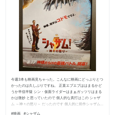
今週3本も映画見ちゃった。こんなに映画にどっぷりとつ
かったのは久しぶりですね。 正直エブエブははまるかど
うか半信半疑 シン・仮面ライダーはまぁガッツリはまる
かは微妙 と思っていたので 個人的な真打はこの シャザ
ム ～神々の怒り～ だったのです 個人的に前作シャザム
はDCEUの中でもいまだにNo1に好きな映画で
#
映画
#
シャザム