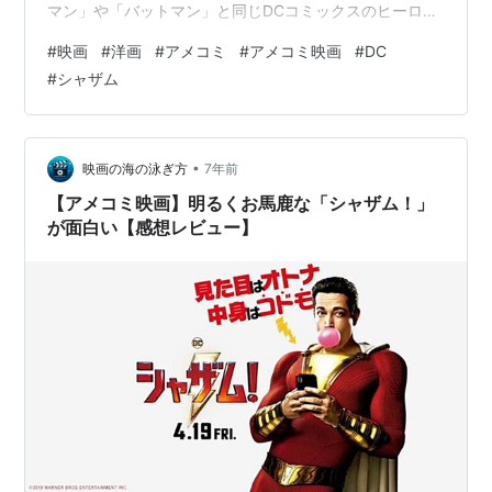
マン」や「バットマン」と同じDCコミックスのヒーロー
「シャザム」を映画化。見た目は大人だが中身は子ども
#
映画
#
洋画
#
アメコミ
#
アメコミ映画
#
DC
という異色のヒーローの活躍を、独特のユーモアを交え
#
シャザム
て描く。身寄りがなく里親のもとを転々としてきた少年
ビリーはある日、謎の魔術師からスーパーパワーを与え
られ、「S＝ソロモンの知力」「H＝ヘラクラスの強さ」
「A＝アトラスのスタミナ」「Z＝ゼウスのパワー」「A
•
映画の海の泳ぎ方
7年前
＝アキレスの…
【アメコミ映画】明るくお馬鹿な「シャザム！」
が面白い【感想レビュー】