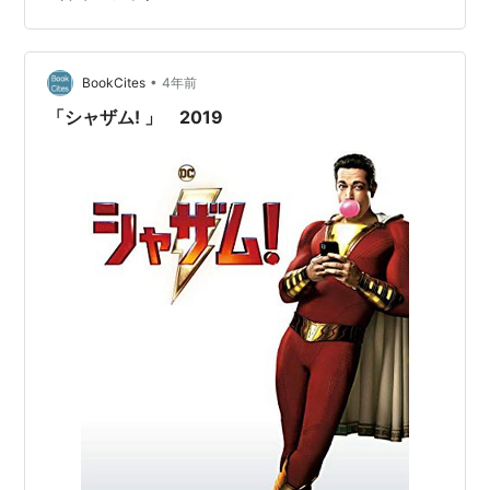
belphegor729.hatenablog.com アメコミ映画という枠で
も全然上位に来る超傑作と思っているんです 屈折した境
遇を持つひねくれた主人公が ひょんなことからスーパー
•
パワーを手に入れ 調子に乗ったり、間違えたりしながら
BookCites
4年前
暖かい周りの環境に支えられ 一人のヒーローとして確
「シャザム! 」 2019
立…