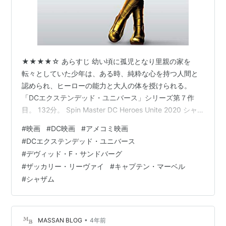
★★★★☆ あらすじ 幼い頃に孤児となり里親の家を
転々としていた少年は、ある時、純粋な心を持つ人間と
認められ、ヒーローの能力と大人の体を授けられる。
「DCエクステンデッド・ユニバース」シリーズ第７作
目。 132分。 Spin Master DC Heroes Unite 2020 シャ
ザム 4インチ アクションフィギュア DC Amazon 感想 少
#
映画
#
DC映画
#
アメコミ映画
年がスーパーヒーローの能力と大人の体を手に入れて、
#
DCエクステンデッド・ユニバース
悪と戦うヒーローものだ。見た目は大人なのに子供の振
#
デヴィッド・F・サンドバーグ
る舞いをすることで笑わそうとするコメディでもある。
#
ザッカリー・リーヴァイ
#
キャプテン・マーベル
そのため主演のザッカリー・リーヴァイが幼稚さを表現
#
シャザム
しようと大げさでクサい演技をしており、正直なと…
•
MASSAN BLOG
4年前