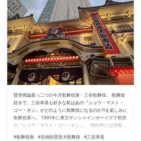
賛否両論真っ二つの今月歌舞伎座・三谷歌舞伎。 歌舞伎
好きで、三谷幸喜も好きな私はあの『ショウ・マスト・
ゴー・オン』がどのように歌舞伎になるのか⁈を楽しみに
歌舞伎座へ。 1991年に東京サンシャインボーイズで初演
の『ショウ・マスト・ゴー・オン』。 1992年には深夜テ
レビで、1994年に再演され、2022年にSISカンパニーで
#
歌舞伎座
#
吉例顔見世大歌舞伎
#
三谷幸喜
再再演。 私は2022年の再再演を観ております（間に合っ