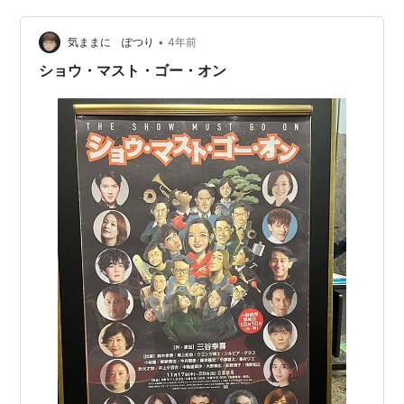
21UrgentAnnouncement.pdf コロナのばか... せっかく現
•
地まできていたので、物販があるかもしれないし、なく
気ままに ぽつり
4年前
てもポスターの写真でも撮ろうかと劇…
ショウ・マスト・ゴー・オン