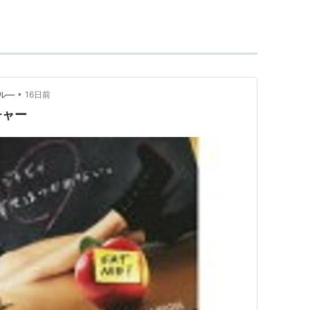
12） 脚本、製作総指揮、出演
 出演
•
ル―
16日前
製作総指揮、出演
チャー
（2010）＜未＞ 共同製作、キャラクター創作
） 声の出演
）＜未＞ 出演
008） 脚本、出演
アップ
（2007） 出演
-3）（2005-2008）＜TV＞ 出演
5）＜TV＞ ゲスト出演
005）＜TV＞ ゲスト出演
）＜TV＞ 出演