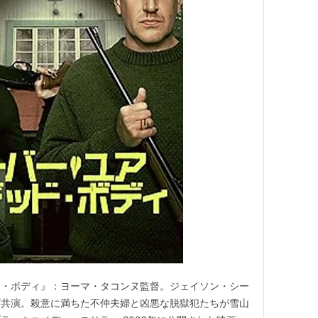
ド・ボディ』：ヨーマ・タコンヌ監督。ジェイソン・シー
グ共演。殺意に満ちた不仲夫婦と凶悪な脱獄犯たちが雪山