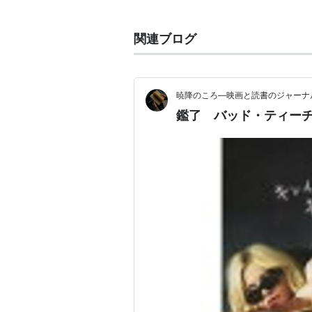
主な作品
関連ブログ
憧れのウェディング・ベル
（20
バッド・ティーチャー
（2011）
暁降のころ―映画と読書のジャーナ
ザ・マペッツ
（2011） 脚本、
鑑了 バッド・ティー
伝説のロックスター再生計画！
ガリバー旅行記
（2010） 出演
怪盗グルーの月泥棒 3D
（2010
40男のバージンロード
（2009
寝取られ男のラブ♂バカンス
（2
無ケーカクの命中男／ノックト
ママと恋に落ちるまで
（シーズン1
エイリアス
（シーズン4）（200
CSI
：5 科学捜査班]]（2004-2
フリークス学園
（1999-2000