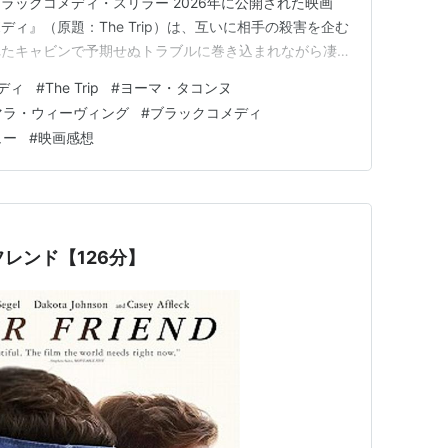
ラックコメディ・スリラー 2026年に公開された映画
ィ』（原題：The Trip）は、互いに相手の殺害を企む
れたキャビンで予期せぬトラブルに巻き込まれながら凄ま
に知的でブラックユーモアに満ちたアクション・サスペン
ディ
#
The Trip
#
ヨーマ・タコンヌ
ホンをとったのは、おバカでスタイリッシュなコメディセ
マラ・ウィーヴィング
#
ブラックコメディ
ンヌ監督。製作に…
ュー
#
映画感想
・フレンド【126分】