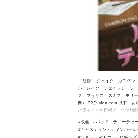
SLC PUNK!!!
（1999） 出演
デッドマン・オン・キャンパス
（監督） ジェイク・カスダン
バーレイク、ジェイソン・シ
ズ、フィリス・スミス、モリー・
間） 92分 eiga.com 以下
に乗ることを目標にして結婚
スコットが代理教師として赴
#
映画
#
バッド・ティーチャ
考えた彼女は、豊胸手術を決意し
#
ジャスティン・ティンバーレ
キャメロン・…
#
ジョン・マイケル・ヒギンズ