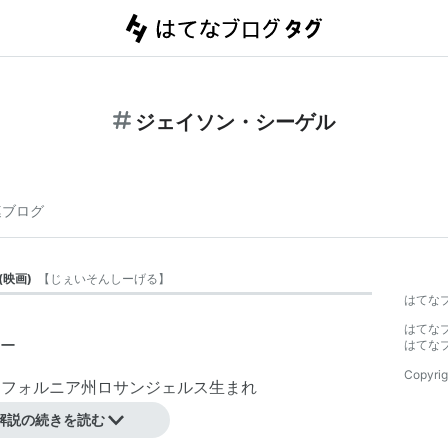
ジェイソン・シーゲル
連ブログ
(
映画
)
【
じぇいそんしーげる
】
はてな
はてな
ー
はてな
Copyrig
カリフォルニア州ロサンジェルス生まれ
解説の続きを読む