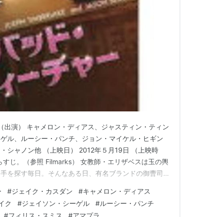
（1998）＜未＞ 出演
 （出演） キャメロン・ディアス、ジャスティン・ティン
ーゲル、ルーシー・パンチ、ジョン・マイケル・ヒギン
シャノン他 （上映日） 2012年５月19日 （上映時
、あらすじ。（参照 Filmarks） 女教師・エリザベスは玉の輿
相手を探す毎日。そんなある日、有名ブランドの御曹司・
任してくる。運命の彼をゲットするには「武器」が必要と
ー
#
ジェイク・カスダン
#
キャメロン・ディアス
手術代稼ぎを始めるが…。 youtu.be 久しぶりに観る
イク
#
ジェイソン・シーゲル
#
ルーシー・パンチ
#
フィリス・スミス
#
アマプラ