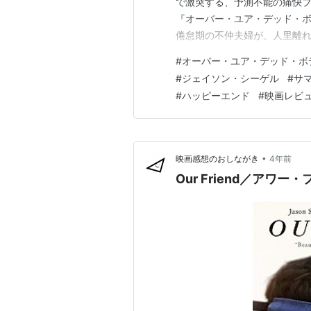
で激突する、予測不能の痛快ブ
『オーバー・ユア・デッド・ボデ
倦怠期の不仲夫婦が、人里離
じい死闘を繰り広げる、非常
#
オーバー・ユア・デッド・ボ
ス・コメディ映画です。メガ
#
ジェイソン・シーゲル
#
サ
ンスに定評のあるヨーマ・タコ
#
ハッピーエンド
#
映画レビ
•
映画感想のおしながき
4年前
Our Friend／アワー