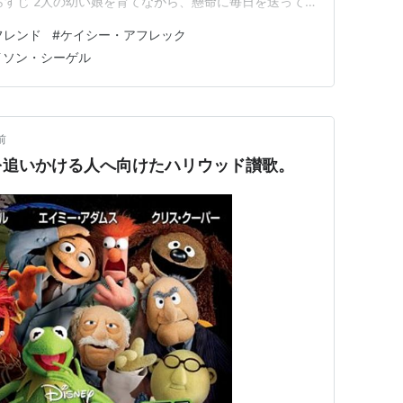
らすじ 2人の幼い娘を育てながら、懸命に毎日を送って
と妻のニコル。しかし、ニコルが末期がんの宣告を受けた
・フレンド
#
ケイシー・アフレック
する。妻の介護と子育てによる負担が重くのしかかるマッ
イソン・シーゲル
前
を追いかける人へ向けたハリウッド讃歌。