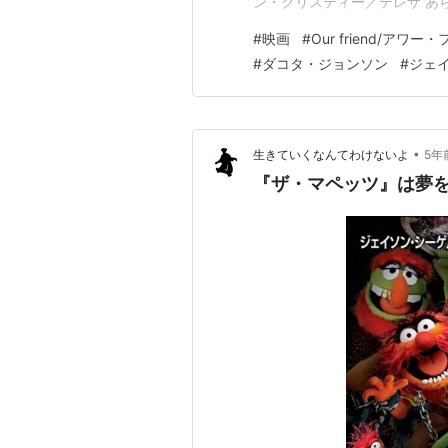
ン・クリスティー／テレサ あ
いたジャーナリストのマット
#
映画
#
Our friend/アワー
ことから、家族の日常は一変
#
ダコタ・ジョンソン
#
ジェ
トに救いの手を差し…
•
生きていくなんてわけないよ
5年
『ザ・マペッツ』は夢