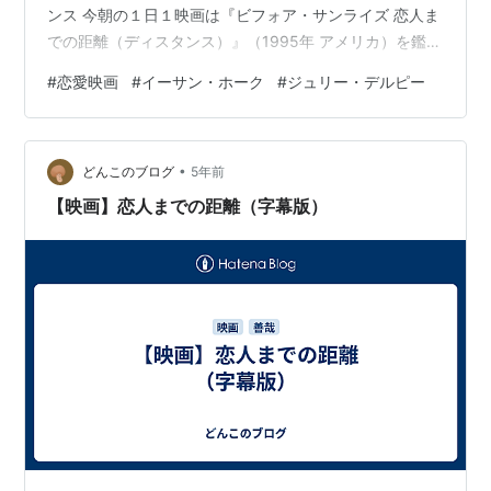
ンス 今朝の１日１映画は『ビフォア・サンライズ 恋人ま
での距離（ディスタンス）』（1995年 アメリカ）を鑑
賞。 列車の中で出会ったアメリカ人青年ジェシー(イーサ
#
恋愛映画
#
イーサン・ホーク
#
ジュリー・デルピー
ン・ホーク)と、フランス人女性(ジュリー・デルピー)。
意気投合した彼らはウィーンで途中下車し、14時間だけ
という約束で一緒に過ごすことにするが……。 リチャー
•
ド・リンクレイター監督が贈る、極上のラブ・ストーリ
どんこのブログ
5年前
ーです。 …
【映画】恋人までの距離（字幕版）