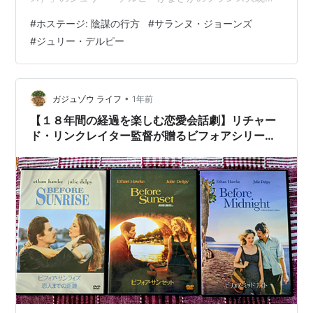
を演じるというのが驚き。とはいえ「ビフォア・サンラ
#
ホステージ: 陰謀の行方
#
サランヌ・ジョーンズ
イズ」でセリ―ヌを演じたときは25歳で、30年後なので
#
ジュリー・デルピー
不思議ではないが。 主演は「原潜ヴィジル 水面下の陰
謀」のサランヌ・ジョーンズでイギリス首相を演じてい
る。サランヌ・ジョーンズという女優は初めて見たが、
身長が173センチでスタイルもよく堂々としていて、絵に
•
ガジュゾウ ライフ
1年前
なる。 物語としては、国の…
【１８年間の経過を楽しむ恋愛会話劇】リチャー
ド・リンクレイター監督が贈るビフォアシリーズ
3部作