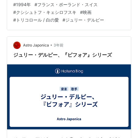
な腕前を持つものの、フランス語も理解できず、フラン
#
1994年
#
フランス・ポーランド・スイス
ス人の妻ドミニク（ジュリー・デルピー）とも離婚調停
#
クシシュトフ・キェシロフスキ
#
映画
中 途方に暮れたカロルが、駅の構内で故郷ポーランドの
#
トリコロール / 白の愛
#
ジュリー・デルピー
曲を紙笛で吹いていると、ミコワイという同郷の男（ヤ
ヌシュ・ガヨス）が声を掛けて来る そしてこの怪し気な
男からの怪し気な儲け話を、フランスでの生活に絶望し
ていたカロルは請け負い、…
•
Astro Japonica
3年前
ジュリー・デルピー、『ビフォア』シリーズ