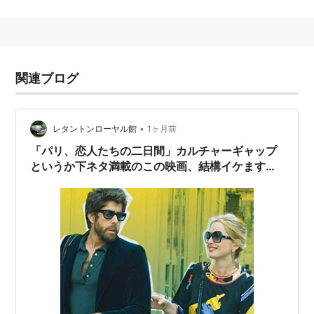
身長：169 cm
主な作品
アベンジャーズ／エイジ・オブ・ウルトロン
関連ブログ
（2015） 出演
ビフォア・ミッドナイト
（2013） 脚本、出演
ニューヨーク、恋人たちの2日間
（2012） 監督、出
•
レタントンローヤル館
1ヶ月前
演、キャラクター創造、脚本、製作
「パリ、恋人たちの二日間」カルチャーギャップ
スカイラブ
（2011） 脚本、監督、出演
というか下ネタ満載のこの映画、結構イケます…
血の伯爵夫人
（2009）＜未＞ 音楽、製作、出演、監
督、脚本
狼たちの報酬
（2007）＜未＞ 出演
パリ、恋人たちの2日間
（2007） 製作、監督、音
楽、脚本、出演、編集
ザ・レジェンド・オブ・ルーシー・キーズ
（2006）
＜未＞ 出演