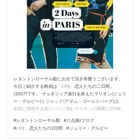
ザ・ホークス ハワード・ヒューズを売った男
（2006） 出演
ブロークン・フラワーズ
（2005） 出演
フランケンシュタイン
（2004）＜TVM＞ 出演
ビフォア・サンセット
（2004） 脚本、出演
ER
VIII 緊急救命室 （第8シーズン）（2001-2002）
＜TV＞ ゲスト出演
セックス調査団
（2001） 出演
ウェイキング・ライフ
（2001） 声の出演
レタントンローヤル館にお出で頂き有難うございます。
Go！GO！チアーズ
（1999）＜未＞ 出演
今日ご紹介する映画は「パリ、恋人たちの二日間」
映画史
（1998） 出演
(2007)です。 ヴェネツィア旅行を終えたマリオン(ジュリ
GO!GO!L.A.
（1998） 出演
ー・デルピー)とジャック(アダム・ゴールドバーグ)は、
TRANS.
（1997）＜未＞ 出演
米国に帰国する前にパリに住むマリオンの両親に2日程厄
愛のトリートメント
（1997） 出演
介になることにした。マリオンの部屋は両親のアパート
#
レタントンローヤル館
#
八点鍾/ブログ
の二階で預けていた猫は賞味期限が切れたフォアグラを
ファングルフ／月と心臓
（1997） 出演
#
パリ、恋人たちの2日間
#
ジュリー・デルピー
食べていたせいでドップリと太っていた。ジャックはど
ティコ・ムーン
（1997） 出演
うしてもフランス料理に合わないようで、街でジャンク