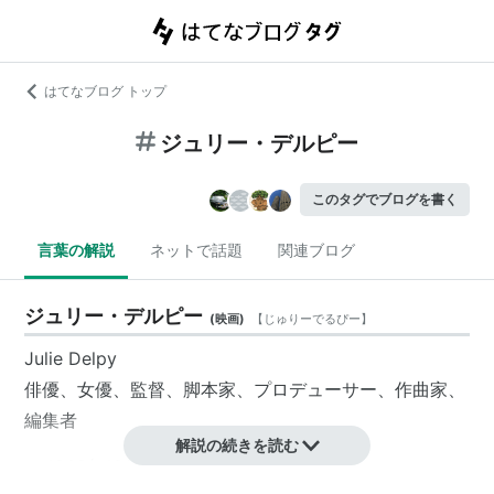
はてなブログ トップ
ジュリー・デルピー
このタグでブログを書く
言葉の解説
ネットで話題
関連ブログ
ジュリー・デルピー
(
映画
)
【
じゅりーでるぴー
】
Julie Delpy
俳優、女優、監督、脚本家、プロデューサー、作曲家、
編集者
解説の続きを読む
1969年12月21日、フランス／パリ生まれ