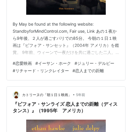
By May be found at the following website:
StandbyforMindControl.com, Fair use, Link あの１夜か
ら9年後、２人が過ごすパリでの85分。 今朝の１日１映
画は『ビフォア・サンセット』（2004年 アメリカ）を鑑
賞。 9年前、ウィーンで一夜だけを共に過ごした二人。
半年後の再会を果たせないまま9年が経ち、ついにパリで
#
恋愛映画
#
イーサン・ホーク
#
ジュリー・デルピー
再会した。しかし、二人が一緒に過ごせる時間は、ほん
#
リチャード・リンクレイター
#
恋人までの距離
のわずかしかなかった…。 前作「ビフォア・サンライ
ズ」から9年経った二人の、再会から夕暮れまでの85分
を描いた作品です。 二人の出会いを描いた前作の『ビフ
ォ…
•
カトリーヌの「朝１日１映画」
5年前
『ビフォア・サンライズ 恋人までの距離（ディス
タンス）』（1995年 アメリカ）