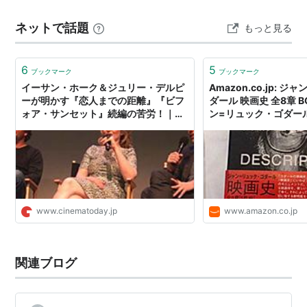
恋人までの距離
（ディスタンス）（1995） 出演
フードを食べようとするのだが… この映画、驚いたこと
トリコロール／赤の愛
（1994） 出演
ネットで話題
もっと見る
に監督はジュリー・デルピーで、全体に軽く製作された
トリコロール／白の愛
（1994） 出演
作品ですが、意外とテンポも良く楽しめ…
グローリーデイズ／夢見る頃はいつも
（1993）＜未
6
5
ブックマーク
ブックマーク
＞ 出演
イーサン・ホーク＆ジュリー・デルピ
Amazon.co.jp: 
ーが明かす『恋人までの距離』『ビフ
ダール 映画史 全8章 BO
トリコロール／青の愛
（1993） 出演
ォア・サンセット』続編の苦労！｜シ
ン=リュック・ゴダール 
キリング・ゾーイ
（1993） 出演
ネマトゥデイ
=リュック・ゴダール (
ット・ビノシュ (出演)
三銃士
（1993） 出演
ニー (出演), ジュリー
「彼女」の存在
（1992） 出演
演): DVD
ボイジャー
（1991） 出演
僕を愛したふたつの国／ヨーロッパ ヨーロッパ
www.cinematoday.jp
www.amazon.co.jp
（1990） 出演
天使の接吻
（1988） 出演
ゴダールのリア王
（1987） 出演
関連ブログ
パッション・ベアトリス
（1987） 出演
汚れた血
（1986） 出演