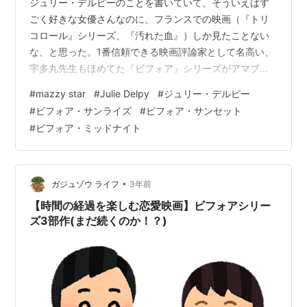
ジュリー・デルピーのことを書いていて、そういえばす
ごく好きな女優さんなのに、フランスでの映画（『トリ
コロール』シリーズ、『汚れた血』）しか見たことない
な、と思った。1番信頼できる映画評論家として名高い、
宇多丸先生もほめてた『ビフォア』シリーズがアマプラ
にあって見てみたら、これがまあ。『ビフォア』シリー
#
mazzy star
#
Julie Delpy
#
ジュリー・デルピー
ズは9年ごとに公開された3作で、完結編『ビフォア・ミ
#
ビフォア・サンライズ
#
ビフォア・サンセット
ッドナイト』はネット上では見れないのだけど、素晴ら
#
ビフォア・ミッドナイト
しいシリーズだった。ネタバレになるので、内容は書か
ないようにします。ただストーリーだけ捉えると、いた
ってシンプル。ほぼ全編が会話劇で、その言葉や掛け合
いが続いていく。何よりその時々の、一瞬一瞬の2…
•
ガジュゾウ ライフ
3年前
【時間の経過を楽しむ恋愛映画】ビフォアシリー
ズ3部作(まだ続くのか！？)