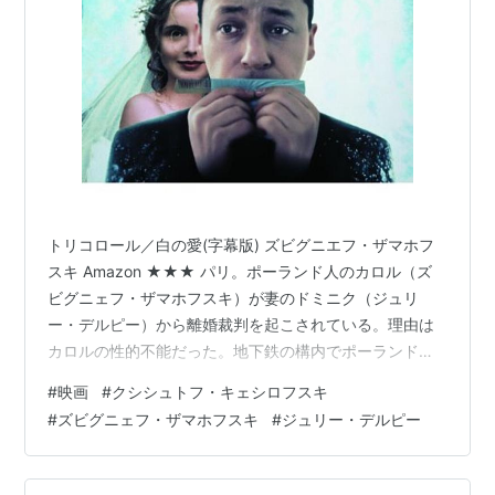
トリコロール／白の愛(字幕版) ズビグニエフ・ザマホフ
スキ Amazon ★★★ パリ。ポーランド人のカロル（ズ
ビグニェフ・ザマホフスキ）が妻のドミニク（ジュリ
ー・デルピー）から離婚裁判を起こされている。理由は
カロルの性的不能だった。地下鉄の構内でポーランド人
のミコワイ（ヤヌシュ・ガヨス）と出会ったドミニク
#
映画
#
クシシュトフ・キェシロフスキ
は、不法な手段で故郷に帰る。そこで両替屋の用心棒に
#
ズビグニェフ・ザマホフスキ
#
ジュリー・デルピー
なるのだった。 男性性の喪失から男性性の回復までを描
いた男性性の寓話である。 美容師のカロルはコンテスト
で優勝したことがあり、その縁でドミニクと結婚したよ