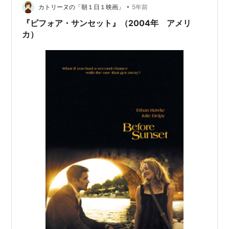
うだ。ところが、性的不能のせいで離婚を突きつけられ
•
カトリーヌの「朝１日１映画」
5年前
てしまった。ドミニクはまだ若く、そして…
『ビフォア・サンセット』（2004年 アメリ
カ）