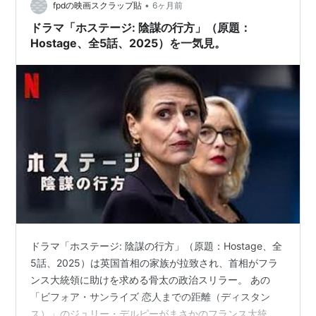
•
fpdの映画スクラップ貼
6ヶ月前
ゴダールの探偵
（1985） 出演
ドラマ「ホステージ: 陰謀の行方」（原題：
Hostage、全5話、2025）を一気見。
アカデミー賞
候補
ビフォア・ミッドナイト
（2013） 脚色賞
ビフォア・サンセット
（2004） 脚色賞
ドラマ「ホステージ: 陰謀の行方」（原題：Hostage、全
5話、2025）は英国首相の家族が拉致され、首相がフラ
ンス大統領に助けを求める骨太の政治スリラー。 あの
「ビフォア・サンライズ 恋人までの距離（ディスタン
ス）」のジュリー・デルピーがまさかのフランス大統領