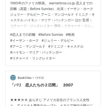
1995年のアメリカ映画。 warnerbros.co.jp 恋人までの
距離（原題：Before Sunrise） 出演：イーサン・ホーク
ジュリー・デルピー アーニ・マンゴールド ドミニク・キ
ャステル ハイモン・マリア・バッテンガー ほか 監督：
リチャード・リンクレイター 脚本：リチャード・リンク
レイター イーサン・ホーク ジュリー・デルピー
#
恋人までの距離
#
Before Sunrise
#
映画
youtu.be 続編があったのね。 この頃のイーサン・ホーク
#
イーサン・ホーク
#
ジュリー・デルピー
好きだったなぁ。 リンク
#
アーニ・マンゴールド
#
ドミニク・キャステル
#
ハイモン・マリア・バッテンガー
#
リチャード・リンクレイター
•
BookCites
14年前
「パリ 恋人たちの２日間」 2007