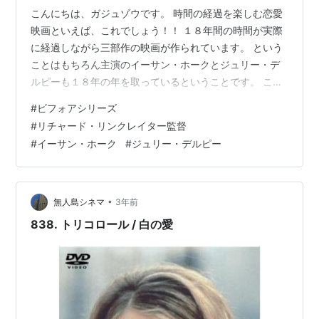
こんにちは、ガジュゾウです。 時間の経過を楽しむ恋愛
映画といえば、これでしょう！！ １８年間の時間が実際
に経過しながら三部作の映画が作られています。 という
ことはもちろん主演のイーサン・ホークとジュリー・デ
ルピーも１８年の年を取っているということです。 この
リアル感はＣＧなどでは出せないものです。 そして、恋
#
ビフォアシリーズ
愛映画はだいたいが恋が実って終わります。 この映画は
#
リチャード・リンクレイター監督
さらにその先の先まで描いていきます。 しかもその時々
#
イーサン・ホーク
#
ジュリー・デルピー
のほんの一瞬を切り取って映像化しているのです。 その
間を埋めるために想像力が掻き立てられます。 では、い
ってみましょう！！
•
無人島シネマ
3年前
838. トリコロール / 白の愛