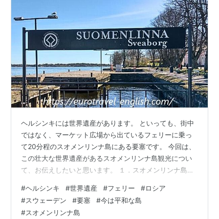
ヘルシンキには世界遺産があります。 といっても、街中
ではなく、マーケット広場から出ているフェリーに乗っ
て20分程のスオメンリンナ島にある要塞です。 今回は、
この壮大な世界遺産があるスオメンリンナ島観光につい
て、お伝えしたいと思います。 １．スオメンリンナ島へ
の行き方とクルージング ２．スオメンリンナ島の歴史と
#
ヘルシンキ
#
世界遺産
#
フェリー
#
ロシア
観光 ３．お店や博物館の開店状況 ４．もう一つの島
#
スウェーデン
#
要塞
#
今は平和な島
（Pikku Musta）へ １．スオメンリンナ島への行き方と
#
スオメンリンナ島
クルージング スオメンリンナ島は、ヘルシンキの南に位