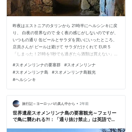
昨夜はエストニアのタリンから 21時半にヘルシンキに戻
り、 白夜の世界なので 全く夜の感じがしないのですが、
いつもの通り 缶ビールとサラダを買いにいったところ、
店員さんが ビールは避けて サラダだけくれて EUR 5
「しまった！21時を1秒でも過ぎたら酒類は買えない」
最大のお楽しみの生ビールが飲めない！と肩を落とし
#
スオメンリンナの要塞群
#
スオメンリンナ
た。 駅BARで 1662 をガッっと3杯、明るいので夜時間の
#
スオメンリンナ島
#
スオメンリンナ島観光
感覚が狂います。 さてこの日からヘルシンキ シティパス
#
ヘルシンキ
72時間券を買った。 2階建巡回バスと、ヘルシンキ港沖
にある島への船 一部の観光施設が 利用できる。 ベトナ
ムのホーチミンで乗った HOP-ON HOP-OF…
•
旅行記～ヨーロッパの真ん中から
2年前
世界遺産スオメンリンナ島の要塞観光～フェリー
で鳥に襲われる⁈：「通り抜け禁止」は英語で何
という？