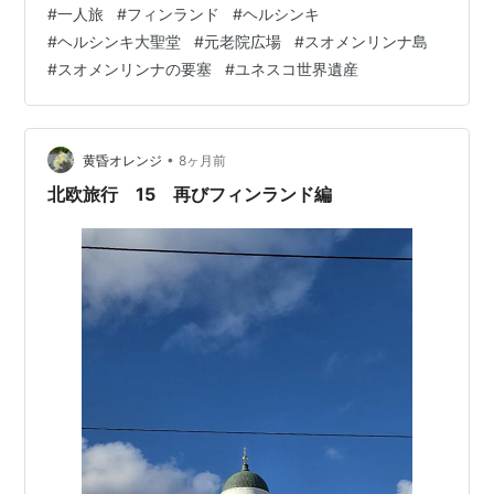
#
一人旅
#
フィンランド
#
ヘルシンキ
スコ世界遺産はここから出ている様 渡船に乗って急遽ス
#
ヘルシンキ大聖堂
#
元老院広場
#
スオメンリンナ島
オメンリンナ島へ ユネスコ世界遺産「スオメンリンナの
#
スオメンリンナの要塞
#
ユネスコ世界遺産
要塞」 島の南端まではおおよそ片道２キロのミニトレッ
キング スオメンリンナ島の南側はより要塞要素を味わえ
るエリア スオメンリンナ島の最前線、クスタンミエッカ
へ この…
•
黄昏オレンジ
8ヶ月前
北欧旅行 15 再びフィンランド編