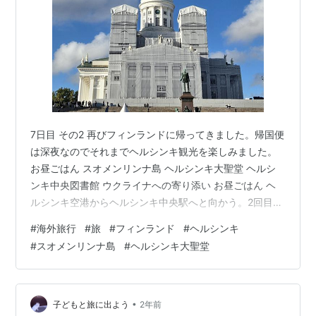
7日目 その2 再びフィンランドに帰ってきました。帰国便
は深夜なのでそれまでヘルシンキ観光を楽しみました。
お昼ごはん スオメンリンナ島 ヘルシンキ大聖堂 ヘルシ
ンキ中央図書館 ウクライナへの寄り添い お昼ごはん ヘ
ルシンキ空港からヘルシンキ中央駅へと向かう。2回目な
ので今度はさくっと移動。再びコインロッカーで荷物を
#
海外旅行
#
旅
#
フィンランド
#
ヘルシンキ
預ける。コインロッカー使うのも3回目となれば慣れたも
#
スオメンリンナ島
#
ヘルシンキ大聖堂
のである。 お昼ごはんは当時閉店間際であったかもめ食
堂にしようと移動する。 ヘルシンキのこういった街並み
が好きだ。カラフルだけど馴染んでるのがよい。ただ歩
くだけでも私は楽しい。 街並み楽しんでるうちにかもめ
•
子どもと旅に出よう
2年前