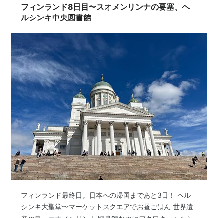
食堂到着。 店内当たり前…
フィンランド8日目〜スオメンリンナの要塞、ヘ
ルシンキ中央図書館
フィンランド最終日。日本への帰国まであと3日！ ヘル
シンキ大聖堂〜マーケットスクエアでお昼ごはん 世界遺