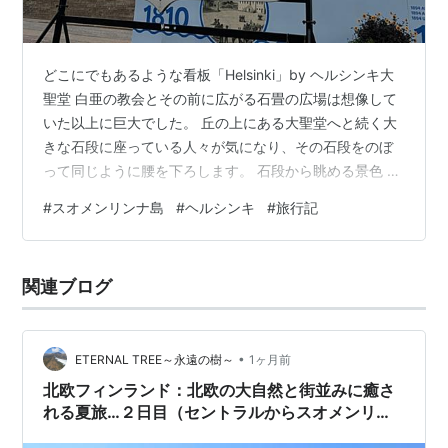
どこにでもあるような看板「Helsinki」by ヘルシンキ大
聖堂 白亜の教会とその前に広がる石畳の広場は想像して
いた以上に巨大でした。 丘の上にある大聖堂へと続く大
きな石段に座っている人々が気になり、その石段をのぼ
って同じように腰を下ろします。 石段から眺める景色 こ
こは「ヘルシンキにいる！」ことを実感できる場所。地
#
スオメンリンナ島
#
ヘルシンキ
#
旅行記
元の人、観光客、多くの人がここに座って思い思いに過
ごしていることが腑に落ちました。 居心地が良いので、
何も考えずにボーッと過ごしていると「自分は今、ここ
関連ブログ
で何をしているんだろう？」そんなことをふと、思って
しまいました。 フェリー乗り場へ向かう途中に寄ってみ
ただけなのですが。思いがけ…
•
ETERNAL TREE～永遠の樹～
1ヶ月前
北欧フィンランド：北欧の大自然と街並みに癒さ
れる夏旅…２日目（セントラルからスオメンリン
ナの要塞へ）