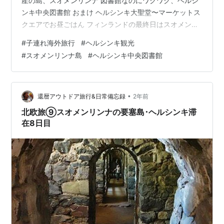
産の島、スオメンリンナ 図書館なのにワクワク、ヘルシ
ンキ中央図書館 おまけ ヘルシンキ大聖堂〜マーケットス
クエアでお昼ごはん フィンランドの最終日はスオメンリ
ンナ島の道すがら、ヘルシンキ大聖堂を見て、港にある
#
子連れ海外旅行
#
ヘルシンキ観光
マーケットをのぞいてみる計画です。 湖畔のコテージか
#
スオメンリンナ島
#
ヘルシンキ中央図書館
らヘルシンキに戻った後、地下鉄やトラムに乗れる3
daysチケットを購入していたのですが、スオメンリンナ
までのフェリーもそれで乗ることができるようです。 今
日も快晴です。 マーケットは果物や野菜など食料品を売
•
還暦アウトドア旅行&日常備忘録
2年前
る店、食事やコーヒーを出す店…
北欧旅⑨スオメンリンナの要塞島･ヘルシンキ滞
在8日目