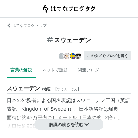
はてなブログ トップ
スウェーデン
このタグでブログを書く
言葉の解説
ネットで話題
関連ブログ
スウェーデン
(
地理
)
【
すうぇーでん
】
日本の外務省による国名表記は
スウェーデン王国
（英語
表記：Kingdom of Sweden）、日本語略記は
瑞典
。
面積は約45万平方キロメートル（日本の約1.2倍）。
解説の続きを読む
人口は約900万人。
首都は
ストックホルム
。