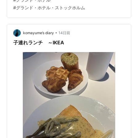
んで消えていく。 青紫の光のなかに、対岸の建物が少し
#
グランド・ホテル・ストックホルム
ずつ姿を現す。 大きなファサード、規則正しく並ぶ窓、
銅色の屋根、尖塔、ドーム。 眠っていた街が、帝国的な
建築として、徐々に立ち上がってきた。 …
•
komayume’s diary
14日前
子連れランチ ～IKEA