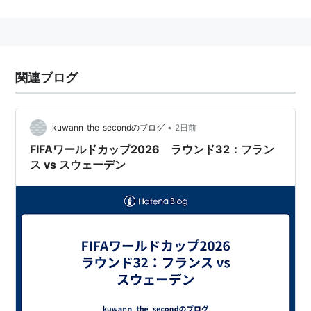
公用語は
スウェーデン語
。
1995年
欧州連合
（
EU
）に加盟
社会保障制度が整備された代表的な福祉国家とされてい
る。
関連ブログ
2006年の主要貿易品目（
財務省
通関統計）によれば、
日本への輸出品として、木材、乗用車、
医薬品
、通信機
器が上げられている。
•
kuwann_the_secondのブログ
2日前
鉄鋼、自働車
*1
、通信機器
*2
、航空
*3
、軍事
*4
などの
FIFAワールドカップ2026 ラウンド32：フラン
ス vs スウェーデン
産業が発達した重工業国家としての一面もある。
戦闘機や潜水艦などの多くの兵器を国産とする軍事国家
でもある。
*1
:
サーブ
、
ボルボ
など
*2
:
エリクソン
など
*3
:
サーブ
など
*4
:
ボフォース
など