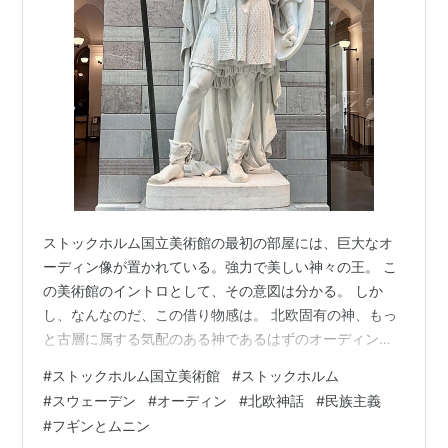
ストックホルム国立美術館の最初の部屋には、巨大なオ
ーディン像が置かれている。強力で美しい神々の王。 こ
の美術館のイントロとして、その意図は分かる。 しか
し、なんなのだ、この借り物感は。 北欧固有の神、もっ
と古層に属する気配のある神であるはずのオーディン
が、古代ローマのユピテルか皇帝のような姿で立ってい
#
ストックホルム国立美術館
#
ストックホルム
るのだ。 兜、カラス、槍と盾、長い髭。 オーディンであ
#
スウェーデン
#
オーディン
#
北欧神話
#
民族主義
ることを示す記号が、これでもかと盛り込まれ、どこか
#
フギンとムニン
キッチュだ。 これ、おかしいと思わない方がおかしい