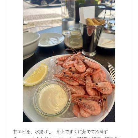
甘エビを、水揚げし、船上ですぐに茹でて冷凍す