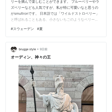
リーを摘んで楽しむことができます。 ブルーベリーやラ
ズベリーなども人気ですが、私が特に可愛いなと思うの
がsmultronです。 日本語では「ワイルドストロベリー」
と呼ばれることもある、小さないちごのようなベリーで
す。 今回は、そんなsmultronの魅力をご紹介します。
#
スウェーデン
#
夏
「いちご」は一種類じゃなかった！ スウェーデンに移住
してすぐの頃、私はスウェーデン語で「いちご」といえ
ばjordgubbeしか知りませんでした。 そのため、初めて
•
smultronという単語を聞いたときは、「なにそれ！？」
brugge style
9日前
と少し驚いたのを覚えています。 一般的にjordgubbe…
オーディン、神々の王