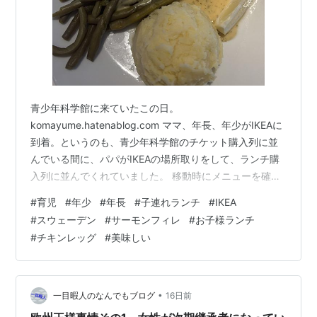
青少年科学館に来ていたこの日。
komayume.hatenablog.com ママ、年長、年少がIKEAに
到着。というのも、青少年科学館のチケット購入列に並
んでいる間に、パパがIKEAの場所取りをして、ランチ購
入列に並んでくれていました。 移動時にメニューを確
認。こちらの画面などなど。 メニュー ママはサーモンフ
#
育児
#
年少
#
年長
#
子連れランチ
#
IKEA
ィレ レモンディルソースを注文。 パパはチキンレッグ特
#
スウェーデン
#
サーモンフィレ
#
お子様ランチ
製ジンジャーソース。子供たちはキッズプレートを1皿づ
#
チキンレッグ
#
美味しい
つ。 サーモンフィレ ママのサーモンフィレがこちら。
美味しいんだけどね、ちょっと量的には物足りないか
な。。。 次からはカレーとファラフェルボールとかにし
ようかな？？？ ってかフ…
•
一目暇人のなんでもブログ
16日前