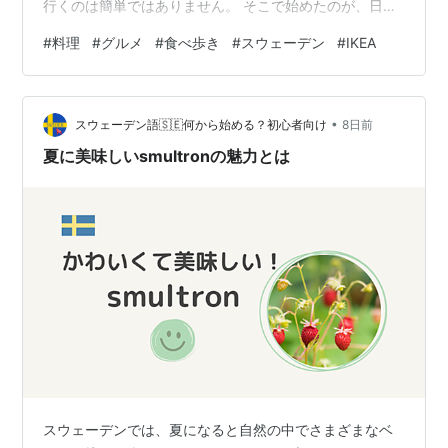
行くのは簡単ではありません。 そこで始めたのが、日本
国内で世界の料理を巡る食べ歩きシリーズです。 今回訪
#
料理
#
グルメ
#
食べ歩き
#
スウェーデン
#
IKEA
れたのは、スウェーデン発祥の家具店「IKEA」のレスト
ラン。 名物のスウェーデンミートボールやシナモンロー
ル、サーモン料理など、本場を代表するメニューを気軽
•
に味わえる人気スポットです。 実際に食べて感じた魅力
スウェーデン語🇸🇪何から始める？初心者向け
8日前
や、おすすめメニューを詳しく紹介します。 IKEAレスト
夏に美味しいsmultronの魅力とは
ランの料理って本当に…
スウェーデンでは、夏になると自然の中でさまざまなベ