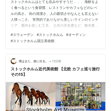
ストックホルムはとても住みやすそうだ．．． 海鮮をよ
く食べるという食習慣、レストランやカフェなどのレベ
ルの高さ。 街の清潔さ、人の親切さやなんとも言えない
人懐っこさ。 実用的でありながら美しいラインのインテ
リア、屋内を楽しむ工夫。 公共の文化度など、観光客を
一瞬にして魅了する。 まあうわっつらの印象論にしか過
#
スウェーデン
#
ストックホルム
#
オーディン
ぎないから、今度、在スウェーデンの夫の友人に話を聞
#
ストックホルム国立美術館
いてみよう。 どこにも100%の国はないし、住めば都、
という面もある。 しかし、その土地の時間に一度、自分
の生活を預けてみたいという妄想、しませんか？ わたし
はよくする（笑）。 パリならオスマン建築に住みたい。
•
僕はまた、旅に出る。
12日前
ウィーンなら、オットー・ワー…
ストックホルム近代美術館 【北欧 カフェ巡り旅行
その15】