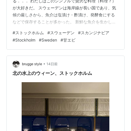
る．．． わたしはこのシンプルで贅沢な料理（料理？）
が大好きだ。 スウェーデンは海岸線が長い国であり、気
候の厳しさから、魚介は塩漬け・酢漬け、発酵食にする
などで保存することが多かった。 新鮮な魚介を生かした
調理や、漬けの味は和食との親和性もあり、日本人好み
#
ストックホルム
#
スウェーデン
#
スカンジナビア
とも言える。 こちらの写真は、和食をスウェーデンの食
#
Stockholm
#
Sweden
#
甘エビ
材で再解釈する一つ星店「Dashi（出汁）」で、漬けにさ
れて出てきた甘エビ．．． わさびはおろしたて。 シェフ
によると、スウェーデンでは意外にも甘エビは生で流通
しないんだそう。 あら、もったいない。 これから流行る
•
brugge style
14日前
かも．．． こちらはイクラ．．．と…
北の水上のウィーン、ストックホルム