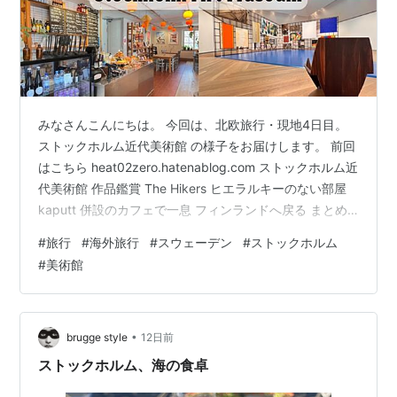
みなさんこんにちは。 今回は、北欧旅行・現地4日目。
ストックホルム近代美術館 の様子をお届けします。 前回
はこちら heat02zero.hatenablog.com ストックホルム近
代美術館 作品鑑賞 The Hikers ヒエラルキーのない部屋
kaputt 併設のカフェで一息 フィンランドへ戻る まとめ
現地で収録した ポッドキャストエピソード ストックホル
#
旅行
#
海外旅行
#
スウェーデン
#
ストックホルム
ム近代美術館 ストックホルム近代美術館 は、ガラムスタ
#
美術館
ン近くの シェップスホルメン島 にある大きな美術館で
す。 美術館には、桟橋を歩いて渡って向かうことができ
ます。 現代アート、インスタレーションなどを含む、多
種多様な作品が展示され…
•
brugge style
12日前
ストックホルム、海の食卓