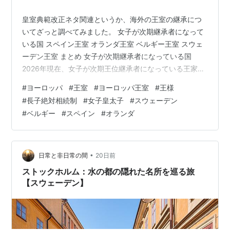
皇室典範改正ネタ関連というか、海外の王室の継承につ
いてざっと調べてみました。 女子が次期継承者になって
いる国 スペイン王室 オランダ王室 ベルギー王室 スウェ
ーデン王室 まとめ 女子が次期継承者になっている国
2026年現在、女子が次期王位継承者になっている王家
の、現在の王様と、そのきょうだい構成、場合によって
#
ヨーロッパ
#
王室
#
ヨーロッパ王室
#
王様
は前代の王様のきょうだい構成を調べてみました。 今、
#
長子絶対相続制
#
女子皇太子
#
スウェーデン
ヨーロッパの王室で、次期継承者に女子がなっている国
#
ベルギー
#
スペイン
#
オランダ
についてまず調べてみました。 ↓の記事によると、スペ
イン、オランダ、ベルギー、スウェーデンとのこと。
www.afpbb.com スペイン王室 国王:フェリペ6世陛下 前
国王の長男で、き…
•
日常と非日常の間
20日前
ストックホルム：水の都の隠れた名所を巡る旅
【スウェーデン】