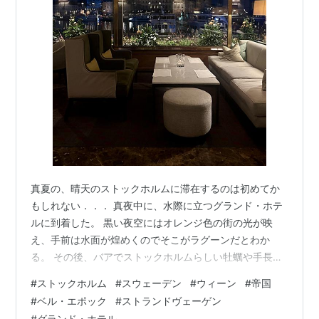
真夏の、晴天のストックホルムに滞在するのは初めてか
もしれない．．． 真夜中に、水際に立つグランド・ホテ
ルに到着した。 黒い夜空にはオレンジ色の街の光が映
え、手前は水面が煌めくのでそこがラグーンだとわか
る。 その後、バアでストックホルムらしい牡蠣や手長海
老の夜食をとって部屋に戻り、夜中の２時半にふと気が
#
ストックホルム
#
スウェーデン
#
ウィーン
#
帝国
ついた。 もう夜が明け始めていた。 白夜．．． 厳密に
#
ベル・エポック
#
ストランドヴェーゲン
は白夜ではないが、そんなロマンティックな言葉が浮か
#
グランド・ホテル