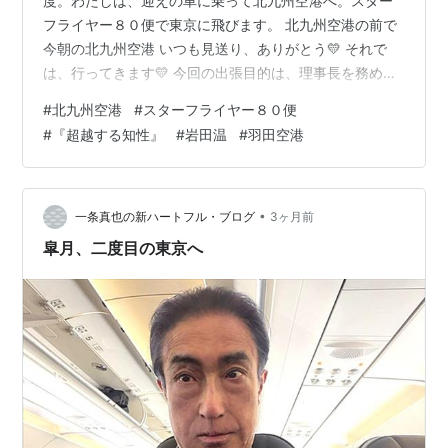
度。わたしは、迎えの車に乗って北九州空港へ。スター
フライヤー８０便で東京に飛びます。 北九州空港の前で
今朝の北九州空港 いつも見送り、ありがとう💛 それで
は、行ってきます💛 今回の出張目的は、理事長を務める
一般財団法人 冠婚葬祭文化振興財団の冠婚葬祭総合研究
#
北九州空港
#
スターフライヤー８０便
所の「葬祭等に関する意識調査」ウェビナー報告会への
#
『超越する知性』
#
岩田温
#
羽田空港
参加、社外監査役を務める互助会保証株式会社の監査役
会および取締役会への参加がメインです。２８日には岐
阜羽島に移動して、顧問を務める全国冠婚葬祭互助会連
盟の中部ブロック研修会に参加します。その他、今夏に
•
一条真也の新ハートフル・ブログ
3ヶ月前
出版予定の人間国宝・十四代 今泉今右衛門…
皐月、二度目の東京へ