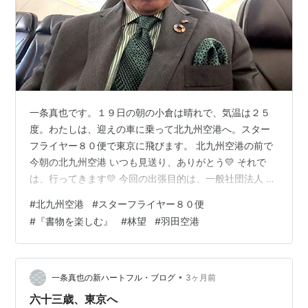
一条真也です。１９日の朝の小倉は晴れで、気温は２５
度。わたしは、迎えの車に乗って北九州空港へ。スター
フライヤー８０便で東京に飛びます。 北九州空港の前で
今朝の北九州空港 いつも見送り、ありがとう💛 それで
は、行ってきます💛 今回の出張目的は、一般社団法人 全
日本冠婚葬祭互助協会の理事会、理事長を務める一般財
#
北九州空港
#
スターフライヤー８０便
団法人 冠婚葬祭文化振興財団の理事会に参加することが
#
『書物を楽しむ』
#
林望
#
羽田空港
メインです。その他、夏に出版予定の人間国宝・十四代
今泉今右衛門先生との対談本『「こころ」と「かたち」
と「うつわ」』（仮題、産経新聞出版）、秋に出版予定
の『コンパッショナリー・カンパニー』（講談社）、初
•
一条真也の新ハートフル・ブログ
3ヶ月前
の歌集『禮の言霊』（オリーブの木）な…
六十三歳、東京へ