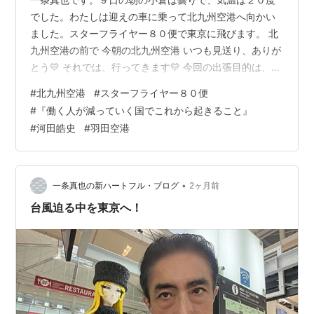
でした。わたしは迎えの車に乗って北九州空港へ向かい
ました。スターフライヤー８０便で東京に飛びます。 北
九州空港の前で 今朝の北九州空港 いつも見送り、ありが
とう💛 それでは、行ってきます💛 今回の出張目的は、理
事長を務める一般財団法人 冠婚葬祭文化振興財団の儀式
#
北九州空港
#
スターフライヤー８０便
委員会の会議に参加すること、社外監査役を務める互助
#
『働く人が減っていく国でこれから起きること』
会保証株式会社の事業再編についての打ち合わせがメイ
#
河田皓史
#
羽田空港
ンです。その他、映画プロデューサーとの打ち合わせ、
さらには今年７月に出版予定の人間国宝・十四代 今泉今
右衛門先生との対談本『「こころ」と「かたち」と「う
つわ」』（仮題、産経新聞出版）、１１…
•
一条真也の新ハートフル・ブログ
2ヶ月前
台風迫る中を東京へ！