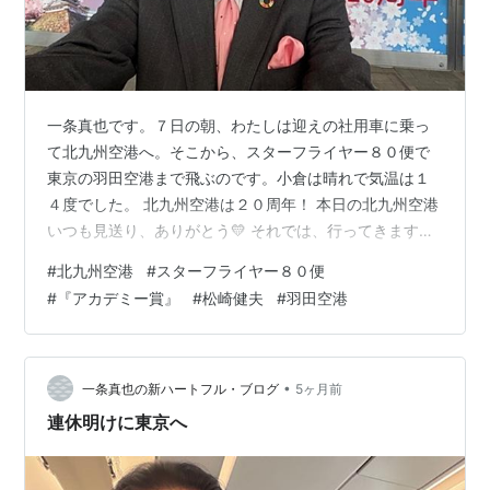
一条真也です。７日の朝、わたしは迎えの社用車に乗っ
て北九州空港へ。そこから、スターフライヤー８０便で
東京の羽田空港まで飛ぶのです。小倉は晴れで気温は１
４度でした。 北九州空港は２０周年！ 本日の北九州空港
いつも見送り、ありがとう💛 それでは、行ってきます💛
今回の東京出張は、理事長を務める一般財団法人 冠婚葬
#
北九州空港
#
スターフライヤー８０便
祭文化振興財団の儀式委員会の会議への出席が主たる目
#
『アカデミー賞』
#
松崎健夫
#
羽田空港
的です。今月２０日に刊行される次回作『本の読み方』
『映画の観方』（ともに産経新聞出版）に関する打ち合
わせ、秋に出版予定の『コンパッショナリー・カンパニ
ー』（講談社）、初の歌集『禮の言霊』（オリーブの
•
一条真也の新ハートフル・ブログ
5ヶ月前
木）などの打ち合わせも行う予定です。翌８…
連休明けに東京へ