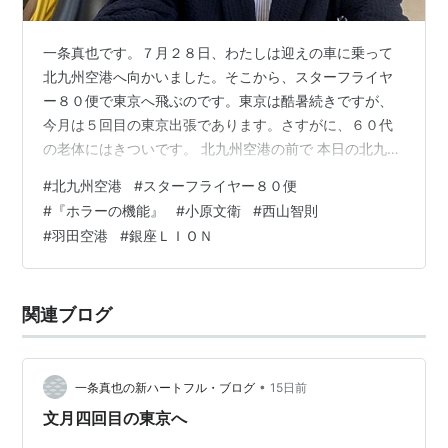
一条真也です。７月２８日、わたしは迎えの車に乗って
北九州空港へ向かいました。そこから、スターフライヤ
ー８０便で東京へ飛ぶのです。東京は酷暑続きですが、
今月は５回目の東京出張であります。さすがに、６０代
の老体にはきついです。 北九州空港の前で 本日の北九州
空港のようす いつも見送り、ありがとう💛 それでは、行
#
北九州空港
#
スターフライヤー８０便
ってきます💛 今回の東京出張は、参与を務める一般社団
#
『ホラーの機能』
#
小原文衛
#
西山智則
法人 全日本冠婚葬祭互助協会の理事会、理事長を務める
#
羽田空港
#
銀座ＬＩＯＮ
一般財団法人 冠婚葬祭文化振興財団の理事会に参加する
ことがメインです。その他、８月に出版予定（７月予定
でしたが、延期になりました）の人間国宝・十四代 今泉
関連ブログ
今右衛門先生との対談本『「かたち」…
•
一条真也の新ハートフル・ブログ
15日前
文月四回目の東京へ