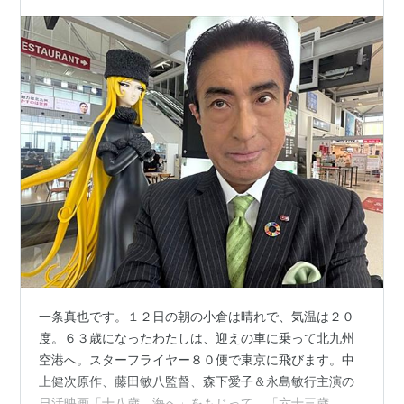
一条真也です。１２日の朝の小倉は晴れで、気温は２０
度。６３歳になったわたしは、迎えの車に乗って北九州
空港へ。スターフライヤー８０便で東京に飛びます。中
上健次原作、藤田敏八監督、森下愛子＆永島敏行主演の
日活映画「十八歳、海へ」をもじって、「六十三歳、東