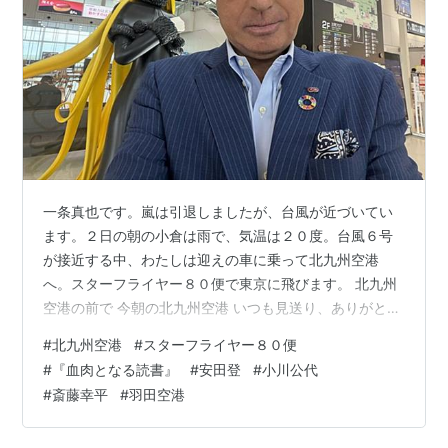
一条真也です。嵐は引退しましたが、台風が近づいてい
ます。２日の朝の小倉は雨で、気温は２０度。台風６号
が接近する中、わたしは迎えの車に乗って北九州空港
へ。スターフライヤー８０便で東京に飛びます。 北九州
空港の前で 今朝の北九州空港 いつも見送り、ありがとう
💛 それでは、行ってきます💛 今回の出張目的は、理事長
#
北九州空港
#
スターフライヤー８０便
を務める一般財団法人 冠婚葬祭文化振興財団のグリーフ
#
『血肉となる読書』
#
安田登
#
小川公代
ケア委員会の会議に参加することがメインです。その
#
斎藤幸平
#
羽田空港
他、日本を代表する終活ビジネスコンサルタントの方と
の面談、さらには今年７月に出版予定の人間国宝・十四