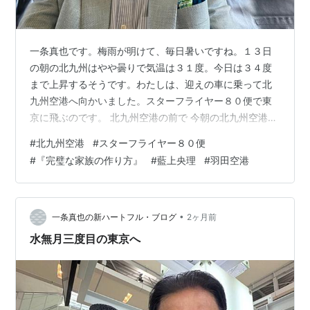
一条真也です。梅雨が明けて、毎日暑いですね。１３日
の朝の北九州はやや曇りで気温は３１度。今日は３４度
まで上昇するそうです。わたしは、迎えの車に乗って北
九州空港へ向かいました。スターフライヤー８０便で東
京に飛ぶのです。 北九州空港の前で 今朝の北九州空港
いつも見送り、ありがとう💛 それでは、行ってきます💛
#
北九州空港
#
スターフライヤー８０便
今回の出張目的は、理事長を務める一般財団法人 冠婚葬
#
『完璧な家族の作り方』
#
藍上央理
#
羽田空港
祭文化振興財団の儀式委員会の会議出席がメインです。
その他、今年８月に出版予定（７月予定でしたが、延期
になりました）の人間国宝・十四代 今泉今右衛門先生と
の対談本『「かたち」の文化論』（仮題、産経新聞出
•
一条真也の新ハートフル・ブログ
2ヶ月前
版）、１１月に出版予定の『コンパッショナ…
水無月三度目の東京へ