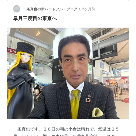
代 今泉今右衛門先生との対談本『「こころ」と「かた
ち」と「うつわ」』（仮題、産経新聞出版）、…
•
一条真也の新ハートフル・ブログ
2ヶ月前
皐月三度目の東京へ
一条真也です。２６日の朝の小倉は晴れで、気温は２５