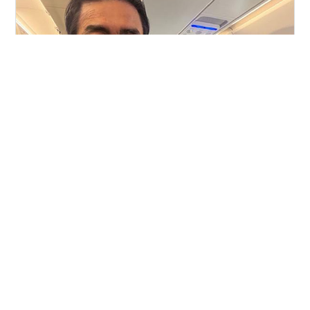
一条真也です。２月２４日、連休明けの朝の小倉は曇り
で、気温は１０度。この日のわたしは、会社に寄ってい
くつか打ち合わせをしてから、北九州空港へ向かいまし
た。そこからはスターフライヤー８０便で東京の羽田空
港に飛びます。 北九州空港の前で 本日の北九州空港のよ
うす いつも見送り、ありがとう💛 それでは、行ってきま
#
北九州空港
#
スターフライヤー８０便
す💛 今回の東京出張では、わたしが理事長を務める一般