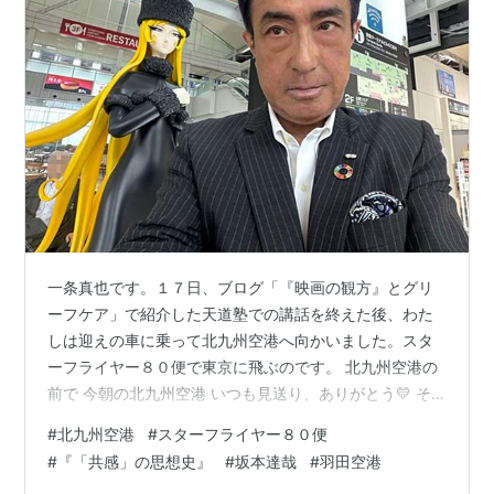
一条真也です。１７日、ブログ「『映画の観方』とグリ
ーフケア」で紹介した天道塾での講話を終えた後、わた
しは迎えの車に乗って北九州空港へ向かいました。スタ
ーフライヤー８０便で東京に飛ぶのです。 北九州空港の
前で 今朝の北九州空港 いつも見送り、ありがとう💛 そ
れでは、行ってきます💛 今回の出張目的は、理事長を務
#
北九州空港
#
スターフライヤー８０便
める一般財団法人 冠婚葬祭文化振興財団の臨時経営会議
#
『「共感」の思想史』
#
坂本達哉
#
羽田空港
への出席がメインです。その他、映画関係者との打ち合