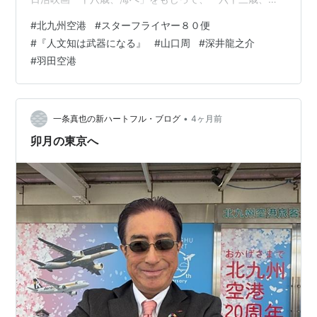
京」です！ 北九州空港の前で いつも見送り、ありがとう
#
北九州空港
#
スターフライヤー８０便
💛 それでは、行ってきます💛 東京では、夏に出版予定の
#
『人文知は武器になる』
#
山口周
#
深井龍之介
人間国宝・十四代 今泉今右衛門先生との対談本『「ここ
#
羽田空港
ろ」と「かたち」と「うつわ」』（仮題、産経新聞出
版）、秋に出版予定の『コンパッショナリー・カンパニ
ー』（講談社）、初の歌集『禮の言霊』（オリーブの
木）などの打ち合わせも行う予定です。翌１３日…
•
一条真也の新ハートフル・ブログ
4ヶ月前
卯月の東京へ