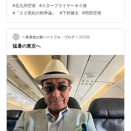
💛 今回の東京出張は、社外監査役を務める互助会保証株
#
北九州空港
#
スターフライヤー８０便
式会社の監査役会および取締役会に出席します。理事長
#
『２２世紀の戦争論』
#
下村健太
#
羽田空港
を務める財団の懇親会にも参加する予定です。その他、
８月に出版予定（７月予定でしたが、延期になりまし
た）の人間国宝・十四代 今泉今右衛門先生との対談本
『「かたち」の文化論』（産経新聞出版）、１１月に出
•
一条真也の新ハートフル・ブログ
25日前
版予定の『コンパッショナリー・カンパニー』…
猛暑の東京へ