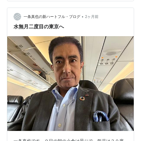
わせ、今年７月に出版予定の人間国宝・十四代 今泉今右
衛門先生との対談本『「かたち」の文化論』（仮題、産
経新聞出版）、１１月に出版予定の『コンパッショナリ
•
一条真也の新ハートフル・ブログ
2ヶ月前
ー・カンパニー』（講談社）、初の歌集『…
水無月二度目の東京へ
一条真也です。９日の朝の小倉は曇りで、気温は２０度