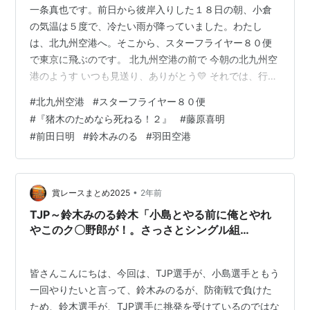
一条真也です。前日から彼岸入りした１８日の朝、小倉
の気温は５度で、冷たい雨が降っていました。わたし
は、北九州空港へ。そこから、スターフライヤー８０便
で東京に飛ぶのです。 北九州空港の前で 今朝の北九州空
港のようす いつも見送り、ありがとう💛 それでは、行っ
てきます💛 今回の東京出張は、理事長を務める一般財団
#
北九州空港
#
スターフライヤー８０便
法人 冠婚葬祭文化振興財団の理事会、参与を務める一般
#
『猪木のためなら死ねる！２』
#
藤原喜明
社団法人 全日本冠婚葬祭互助協会の理事会への参加、互
#
前田日明
#
鈴木みのる
#
羽田空港
助会保証株式会社の社長との面談などが主な要件です。
芥川賞作家で僧侶の玄侑宗久先生との対談本『仏と冠婚
葬祭～日本人と仏教』（現代書林）の見本の受け取り、
東京大学名誉教授で宗教学者の島薗進先生…
•
賞レースまとめ2025
2年前
TJP～鈴木みのる鈴木「小島とやる前に俺とやれ
やこのク〇野郎が！。さっさとシングル組
め！。」
皆さんこんにちは、今回は、TJP選手が、小島選手ともう
一回やりたいと言って、鈴木みのるが、防衛戦で負けた
ため、鈴木選手が、TJP選手に挑発を受けているのではな