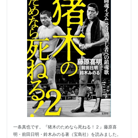
一条真也です。『猪木のためなら死ねる！２』藤原喜
明・前田日明・鈴木みのる著（宝島社）を読みました。