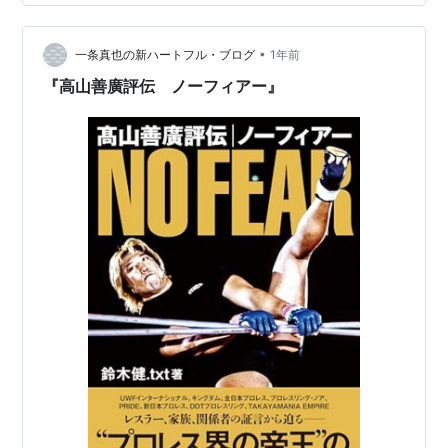
(@suzuki_D_minoru) June 24, 2025 というね。 これに
ついて、めちゃくちゃ理不尽、それころ冬木弘道なみに
•
理不尽な感想なんだが「なぜ、アカツキ（味のプロレ
一条真也の新ハートフル・ブログ
1年前
ス）氏は、これを絵にしてないのか」 アカツキ☀味のプ
『高山善廣評伝 ノーフィアー』
ロレス @b…