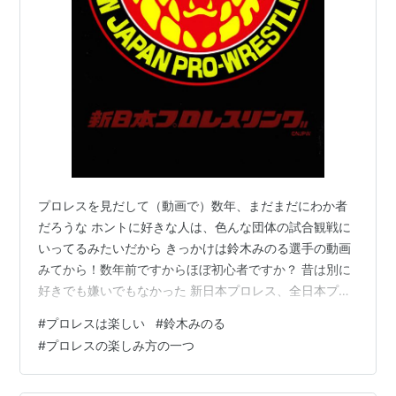
プロレスを見だして（動画で）数年、まだまだにわか者
だろうな ホントに好きな人は、色んな団体の試合観戦に
いってるみたいだから きっかけは鈴木みのる選手の動画
みてから！数年前ですからほぼ初心者ですか？ 昔は別に
好きでも嫌いでもなかった 新日本プロレス、全日本プロ
レス位は知っていた、戦後の混乱期に大衆娯楽として 生
#
プロレスは楽しい
#
鈴木みのる
まれてその前は大日本プロレスってのもあったらしい！
#
プロレスの楽しみ方の一つ
今もあるのかな？あるみたいです。日本には５０以上の
プロレス団体があって殆どが『兼業』を行って食べてい