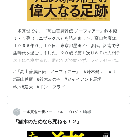
一条真也です。『髙山善廣評伝 ノーフィアー』鈴木健．
ｔｘｔ著（ワニブックス）を読みました。髙山善廣は、
１９６６年９月１９日、東京都墨田区生まれ。湘南で学
生時代を過ごしました。２０歳で第１次ＵＷＦの入門テ
ストに合格するも、肩のケガで続かず。ライフセーバー
として働くが、夢を諦めきれずＵＷＦインターナショナ
#
『高山善廣評伝 ノーフィアー』
#
鈴木健．ｔｘｔ
ル（Ｕインター）に再入門し、１９９２年６月２８日に
#
髙山善廣
#
鈴木みのる
#
ジャイアント馬場
金原弘光戦でデビュー。先輩や強豪外国人へ果敢に挑
#
小橋建太
#
ドン・フライ
み、１９９５年１０月９日に始まった新日本プロレスと
の対抗戦で台頭。Ｕインター解散後はキングダムを経
て、全日本プロレスに参戦。総帥・ジャイアント馬場か
ら高い評価を得て、のちに正式に所属となります。プロ
•
一条真也の新ハートフル・ブログ
1年前
レ…
『猪木のためなら死ねる！２』