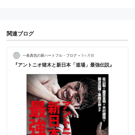
ー。
その後、UWF、藤原組をへて、1993年に総合格闘技団
体「パンクラス」を旗揚げ。
のちにケン・シャムロックを破り第二代キング・オブ・
関連ブログ
パンクラシストに。
のちに負傷欠場などを繰り返しながら復帰。
•
一条真也の新ハートフル・ブログ
5ヶ月前
現在はパンクラスMISSION所属。
『アントニオ猪木と新日本「道場」最強伝説』
2004年の闘魂祭りでは、IWGPヘビー級のベルトを懸け
て佐々木健介と対戦した。
2006年三冠ヘビー獲得。
入場曲は中村あゆみ「風になれ」「Yesterday,Today
and Tomorrow」。
リスト::プロレスラー