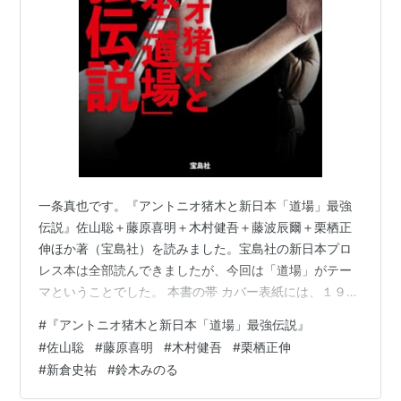
リスト::格闘家
一条真也です。『アントニオ猪木と新日本「道場」最強
伝説』佐山聡＋藤原喜明＋木村健吾＋藤波辰爾＋栗栖正
伸ほか著（宝島社）を読みました。宝島社の新日本プロ
レス本は全部読んできましたが、今回は「道場」がテー
マということでした。 本書の帯 カバー表紙には、１９７
６年６月２２日、４日後に控えたモハメド・アリ戦に向
#
『アントニオ猪木と新日本「道場」最強伝説』
けて新日本道場で特訓する猪木の写真が使われていま
#
佐山聡
#
藤原喜明
#
木村健吾
#
栗栖正伸
す。竹刀に４オンスのボクシンググローブをつけ、パン
#
新倉史祐
#
鈴木みのる
チをかわすトレーニングの写真です。帯には「“猪木イズ
ム”継承者たちの証言」「『理不尽』を知らない男に伝説