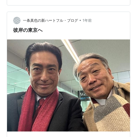
野茂英雄投手は投げる時大きく後方に身体をねじり、投
げる時に球速を付けるフォームで有名になりました。フ
ォークボール（打者の前で落ちる変化球）でメジャーリ
•
一条真也の新ハートフル・ブログ
1年前
ーグで大活躍していました。それまでメジャーリーグの
彼岸の東京へ
レ…