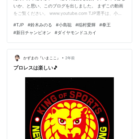
いか、と思い、このブログを出しました。 まずこの動画
をご覧ください。 www.youtube.com TJP選手は、小島
選手ともう一回やりたいと言って、すずきせんしゅは家
#
TJP
#
鈴木みのる
#
小島聡
#
稲村愛輝
#
拳王
で「なにこいつふざけたこと言ってんだよ。」と思った
#
新日チャンピオン
#
ダイヤモンドユカイ
でしょうね。 結果はTJP選手が勝ちましたが、次の試合
で負けました。 TJP選手NOAH入団説 ここで、話は変わ
りますが、TJP選手がNOAHに入るんじゃないか説を立て
ていきたいと思います。まず、小島選手は、NOAHに来
•
かずまの『いまここ』
2年前
て…
プロレスは楽しい🎵