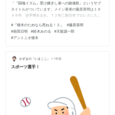
「『闘魂イズム』受け継ぎし者への鎮魂歌」というサブ
タイトルがついています。メイン著者の藤原喜明は１９
４９年、岩手県生まれ。７２年に新日本プロレスに入
門。新人時代からカール・ゴッチに師事し、のちに“関節
#
『猪木のためなら死ねる！２』
#
藤原喜明
技の鬼”と呼ばれる。８４年に“テロリスト”としてブレイ
#
前田日明
#
鈴木みのる
#
天龍源一郎
ク。同年７月に第一次ＵＷＦに移籍し、スーパー・タイ
#
アントニオ猪木
ガー（佐山聡）や前田日明らとＵＷＦスタイルのプロレ
スをつくり上げる。その後、新生ＵＷＦを経て、９１年
に藤原組を設立。藤原組解散後はフリーランスとして新
日本を中心に多団体に参戦。２００７年に胃がんの手…
•
かずまの『いまここ』
1年前
スポーツ選手！