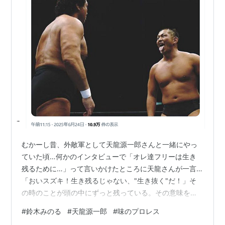
むかーし昔、外敵軍として天龍源一郎さんと一緒にやっ
ていた頃…何かのインタビューで「オレ達フリーは生き
残るために…」って言いかけたところに天龍さんが一言…
「おいスズキ！生き残るじゃない、"生き抜く"だ！」そ
の時のことが頭の中にずっと残っている。その意味をず
っと考えている。。。今日も生…
#
鈴木みのる
#
天龍源一郎
#
味のプロレス
pic.twitter.com/wmcEYGMBaf— 鈴木みのる