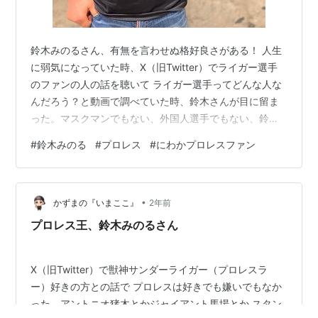
鈴木みのるさん、有無を言わせぬ格好良さがある！ 人生
に弱気になっていた時、X（旧Twitter）でライガー選手
のファンの人の話を聴いて ライガー選手ってどんな人な
んだろう？と動画で調べていた時、鈴木さんが目に留ま
った。マスクマンでもない、外国人選手でもない、鈴木
みのるさん それから仕事から帰宅しては、動画とネット
#
鈴木みのる
#
プロレス
#
にわかプロレスファン
とコメントを見まくった とにかく見まくった、色んな選
手、色んな試合形式、ルーツ、色んなキャラクターで 世
間でリングでアピールして目立つ！（今でも見てる）
•
Amazonで書籍も買った これ以外にもほとんど・・・だ
かずまの『いまここ』
2年前
と思う それから色んな選手を見ているけど、結局鈴木み
プロレス王、鈴木みのるさん
のるさんに戻る！ それま…