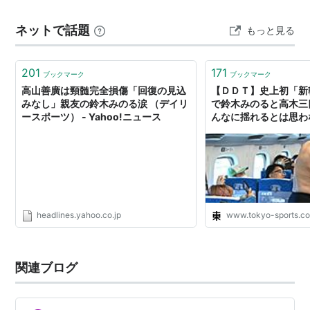
はつくれない」と書かれています。 本書の帯の裏 帯の裏
ネットで話題
もっと見る
には「裏の世界を支配する者が表の世界も支…
201
171
ブックマーク
ブックマーク
高山善廣は頸髄完全損傷「回復の見込
【ＤＤＴ】史上初「新
みなし」親友の鈴木みのる涙 （デイリ
で鈴木みのると高木三
ースポーツ） - Yahoo!ニュース
んなに揺れるとは思わな
スポWEB
headlines.yahoo.co.jp
www.tokyo-sports.co
関連ブログ