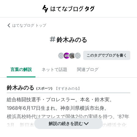
はてなブログ トップ
鈴木みのる
このタグでブログを書く
言葉の解説
ネットで話題
関連ブログ
鈴木みのる
(
スポーツ
)
【
すずきみのる
】
総合格闘技選手・プロレスラー。本名・鈴木実。
1968年6月17日生まれ。神奈川県横浜市出身。
横浜高校時代はアマレスで国体2位の実績を持つ。'87年
解説の続きを読む
3月、新日本プロレスに入門。翌年6月23日の横浜文化
体育館における飯塚孝之（現・飯塚高史）戦でデビュ