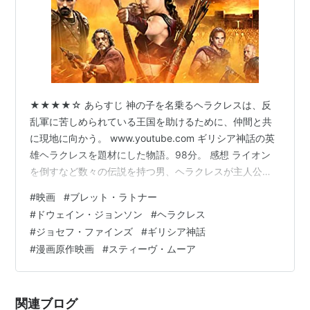
★★★★☆ あらすじ 神の子を名乗るヘラクレスは、反
乱軍に苦しめられている王国を助けるために、仲間と共
に現地に向かう。 www.youtube.com ギリシア神話の英
雄ヘラクレスを題材にした物語。98分。 感想 ライオン
を倒すなど数々の伝説を持つ男、ヘラクレスが主人公
だ。神話とは違い、この物語では神の子と称しながらも
#
映画
#
ブレット・ラトナー
普通の人間ということになっている。数々の伝説は敵を
#
ドウェイン・ジョンソン
#
ヘラクレス
ビビらすための設定だ。 ギリシア神話物語 (角川ソフィ
#
ジョセフ・ファインズ
#
ギリシア神話
ア文庫) 作者:楠見 千鶴子 KADOKAWA Amazon だが相手
#
漫画原作映画
#
スティーヴ・ムーア
がビビって戦わずに済むなら、そんないいことはないの
で賢いやり方と言える。情報戦や外交を駆使して、いか
に戦わ…
関連ブログ