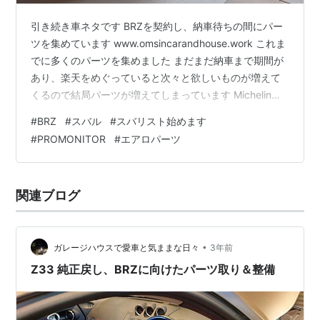
引き続き車ネタです BRZを契約し、納車待ちの間にパー
ツを集めています www.omsincarandhouse.work これま
でに多くのパーツを集めました まだまだ納車まで期間が
あり、楽天をめぐっていると次々と欲しいものが増えて
くるので結局パーツが増えてしまっています Michelin
Pilot sports 5 215/40R18 エプトシーラ カーテシライト
#
BRZ
#
スバル
#
スバリスト始めます
LED 青 Axis-parts フロントバンパーサイドカバー Pivot
#
PROMONITOR
#
エアロパーツ
PROMONITOR 本体 センサー各種 JURAN オイルセンサ
ーアタッチメント まとめ
関連ブログ
•
ガレージハウスで愛車と気ままな日々
3年前
Z33 純正戻し、BRZに向けたパーツ取り＆整備