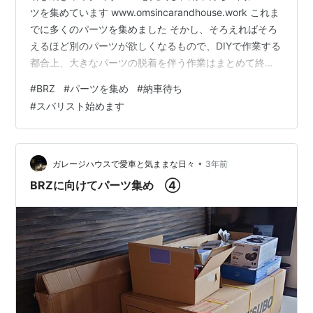
ツを集めています www.omsincarandhouse.work これま
でに多くのパーツを集めました そかし、そろえればそろ
えるほど別のパーツが欲しくなるもので、DIYで作業する
都合上、大きなパーツの脱着を伴う作業はまとめて終わ
らせてしまいたいという思いもあり、さらにパーツを発
#
BRZ
#
パーツを集め
#
納車待ち
注してしまいました 今回はそれらのまとめです HKS エ
#
スバリスト始めます
アインテークダクト TRUST 純正交換タイプエアフィル
ター 汎用 バンパーアルミメッシュグリル CUSCO ブレー
キペダル補強プレート CUSCO ブレーキマスターストッ
パー まとめ
•
ガレージハウスで愛車と気ままな日々
3年前
BRZに向けてパーツ集め ④