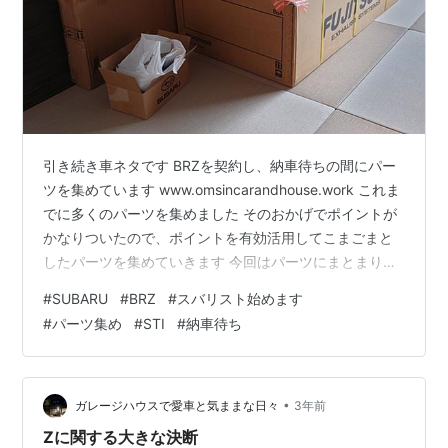
引き続き車ネタです BRZを契約し、納車待ちの間にパー
ツを集めています www.omsincarandhouse.work これま
でに多くのパーツを集めました そのおかげでポイントが
かなりついたので、ポイントを有効活用してこまごまと
したパーツを集めていきます 今回はパーツにまとまりが
ないので、一気に書いていきます M6 チタンボルト 電源
#
SUBARU
#
BRZ
#
スバリスト始めます
取り出しハーネス STI オイルフィラーキャップ STI エア
#
パーツ集め
#
STI
#
納車待ち
バルブキャップ シルバー STI フューエルキャップオーナ
メント STI ケーブルフック シートベルトパッド STI エア
ロスタビライジングカバー エーモン 3連フラットLED 青
エーモン LED…
•
ガレージハウスで愛車と気ままな日々
3年前
Zに関する大きな決断