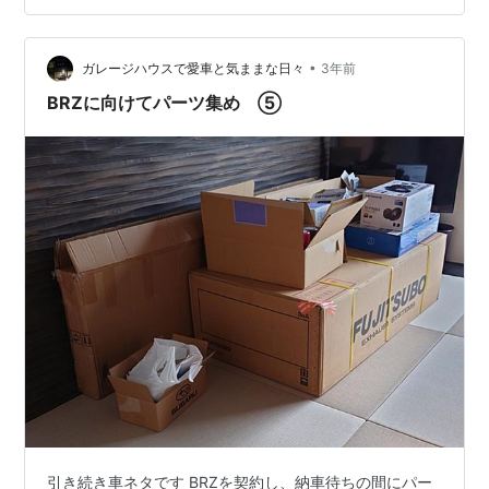
•
ガレージハウスで愛車と気ままな日々
3年前
BRZに向けてパーツ集め ⑤
引き続き車ネタです BRZを契約し、納車待ちの間にパー