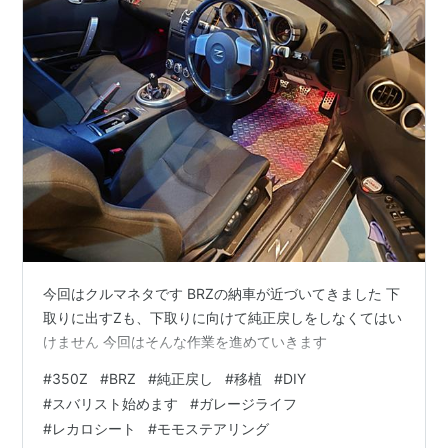
今回はクルマネタです BRZの納車が近づいてきました 下
取りに出すZも、下取りに向けて純正戻しをしなくてはい
けません 今回はそんな作業を進めていきます
#
350Z
#
BRZ
#
純正戻し
#
移植
#
DIY
#
スバリスト始めます
#
ガレージライフ
#
レカロシート
#
モモステアリング