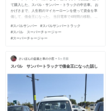
て購入した、スバル・サンバー・トラックの中古車。 お
かげさまで、人生初のマイカーローンを使って資金を準
備して、借金王になった。 当日電車で4時間の移動。 電
車移動だからビール片手に向かいたいけれど、帰りは自
#
スバルサンバー
#
スバルサンバートラック
動車運転だからぐっと我慢。 幸いにも希望した進行方向
#
スバル スーパーチャージャー
右側の窓側指定席が取れた。 人生初のグリーン車も考え
#
スーパーチャージャー
たけれど、どうせビール飲めないしまあいいや。 当日は
大学の前期合格シーズンのためか？若い子と親御さんが
多いように感じた。 さいぽん子はみんな後期合格という
親泣かせの技を繰り出す親孝行も…
•
さいぽんの盆栽と車の小窓
5ヶ月前
スバル サンバートラックで借金王になった話し