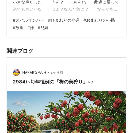
小さな声だった・・ うん？ ・・あんね・・此処に帰って
来ても良いかな・・ はぁ？なんだ急に？・・なんかあっ
たんか？ ・・・ウグッ・・グス・・涙目でひまわりの群
#
スバルサンバー
#
ひまわりの小道
#
おまわりの小路
生を眺めるKAZUMI ・・・？・・・？・・・ ・・・ワ、
#
故里
#
妹
#
兄妹
ワタシ・・上手くいかなくて・・ヒク・・なにもか
も・・グス・・ ・・・・・・・・・・ ・・ここ(ひまわ
りの小道)歩いたてたら・・急に帰りたくなった・・ヒ
関連ブログ
ク・・ ガキの頃、夏になると皆でここで遊んだな・・・
・・グス・・にいちゃ…
•
NARAI(ならい)
2ヶ月前
2984/~毎年恒例の「梅の実狩り」~♪