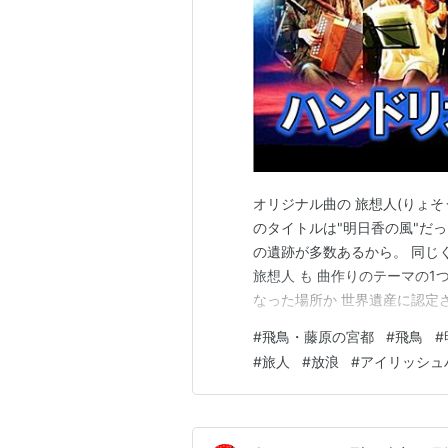
オリジナル曲の 旅想人(りょそ
のタイトルは"明日香の風"だ
の遺跡が多数あるから。 同じ
旅想人 も 曲作りのテーマの
なった場所か 世界遺産に認定
ン 収録曲で 当時まだレコーデ
#
飛鳥・藤原の宮都
#
飛鳥
#
ファントで演奏した 懐かしい
#
旅人
#
放浪
#
アイリッシュ
能な範囲で ブラッシ…