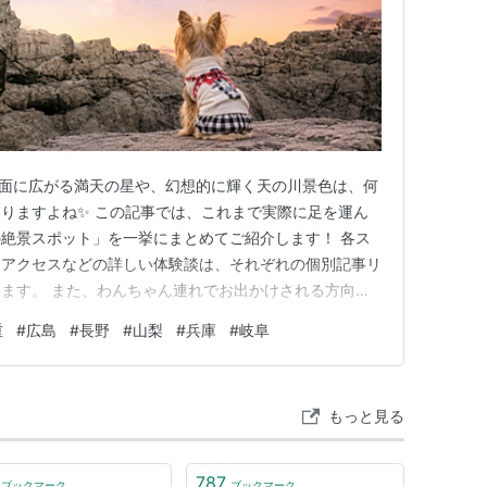
一面に広がる満天の星や、幻想的に輝く天の川景色は、何
りますよね✨ この記事では、これまで実際に足を運ん
絶景スポット」を一挙にまとめてご紹介します！ 各ス
、アクセスなどの詳しい体験談は、それぞれの個別記事リ
ます。 また、わんちゃん連れでお出かけされる方向け
ット同伴可能）」マークをまとめた一覧表も用意しまし
重
#
広島
#
長野
#
山梨
#
兵庫
#
岐阜
しの方へ（夜間の安全について）】一覧表には「犬OK」の目
空観賞や撮影の時間帯…
もっと見る
787
ブックマーク
ブックマーク