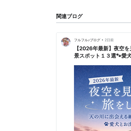
地域
関連ブログ
福岡県
田川市
奈良
•
フルフル♪ブログ
2日前
【2026年最新】夜空
景スポット１３選🐾愛犬