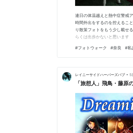
連日の体温越えと熱中症警戒
時間外出をするのを控えること
り散策フォトをもう少し載せる
らくは出歩かないと思います
#
フォトウォーク
#
奈良
#
私
•
レイニーサイドハーパーズパブ
5
「旅想人」飛鳥・藤原の