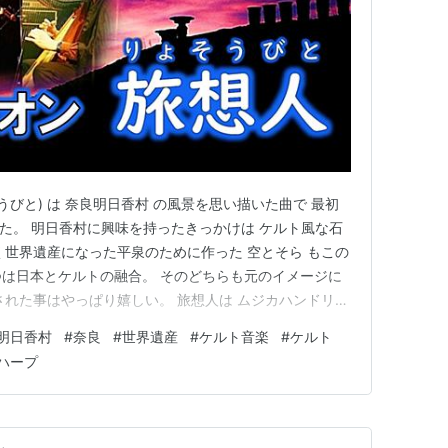
うびと) は 奈良明日香村 の風景を思い描いた曲で 最初
った。 明日香村に興味を持ったきっかけは ケルト風な石
く世界遺産になった平泉のために作った 空とそら もこの
1つは日本とケルトの融合。 そのどちらも元のイメージに
された事はやっぱり嬉しい。 旅想人は ムジカハンドリオ
ィング前だった2009年に ハンドリオンがシルバーエレ
明日香村
#
奈良
#
世界遺産
#
ケルト音楽
#
ケルト
映像からフル動画をアップしました。 音質、画質共に可
ハープ