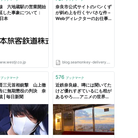
線 六地蔵駅の営業開始
奈良市公式サイトのパンくず
延した事象について：
が斜め上を行くヤバさな件 –
西日本
Webディレクターのお仕事
ブログ
ww.westjr.co.jp
blog.seamonkey-delivery.com
576
ブックマーク
ブックマーク
晋三元首相銃撃 山上徹
近鉄奈良線、噂には聞いてた
告に無期懲役の判決 奈
けど優れすぎているにも程が
 | 毎日新聞
あるやろ……アニメの世界だ
った