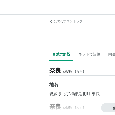
はてなブログ トップ
言葉の解説
ネットで話題
関
奈良
(
地理
)
【
なら
】
地名
愛媛県
北宇和郡
鬼北町
奈良
奈良
(
地理
)
【
なら
】