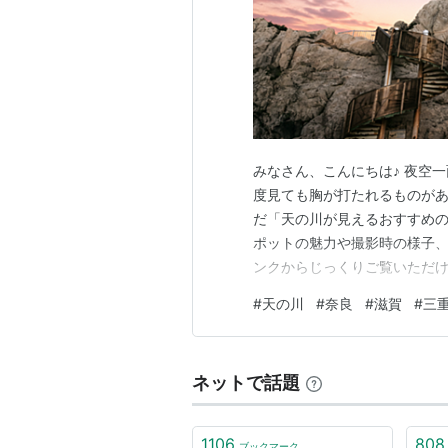
みなさん、こんにちは♪ 夜空
度見ても胸が打たれるものがあ
だ「天の川が見えるおすすめの
ポットの魅力や撮影時の様子
ンクからじっくりご覧いただけ
に、各スポットの「犬OK（ペ
#
天の川
#
奈良
#
滋賀
#
三
た🐶 💡 【愛犬連れでお越
印をつけていますが、夜間の星
ネットで話題
1106
808
ブックマーク