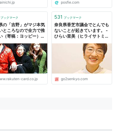
inichi.jp
posfie.com
531
ブックマーク
ブックマーク
県の「吉野」がマジ本気
奈良県香芝市議会でとんでも
いところなので全力で推
ないことが起きています。 -
い（寄稿：ヨッピー）｜
ひらい里美（ヒライサトミ）
なでつくる！暮らしのマ
｜ 選挙ドットコム
メディア みんなのマネ
ww.rakuten-card.co.jp
go2senkyo.com