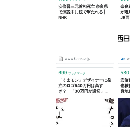
安倍晋三元首相死亡 奈良県
奈良
で演説中に銃で撃たれる |
が遅
NHK
JR
www3.nhk.or.jp
w
699
580
ブックマーク
「くまモン」デザイナーに発
安倍
注のロゴ540万円は高す
也被
ぎ？ 「30万円が適切」奈
良地裁
良の住民訴訟に批判も