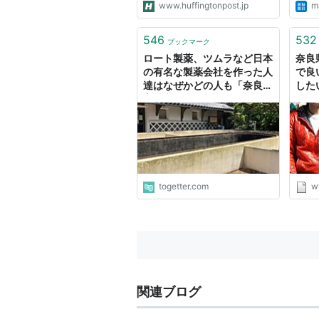
www.huffingtonpost.jp
ma
546
532
ブックマーク
ロート製薬、ツムラなど日本
奈良
の有名な製薬会社を作った人
で良
達はなぜかどの人も「奈良県
した
宇陀市」出身→調べてみると
みん
納得の理由があった
ネー
活
togetter.com
w
関連ブログ